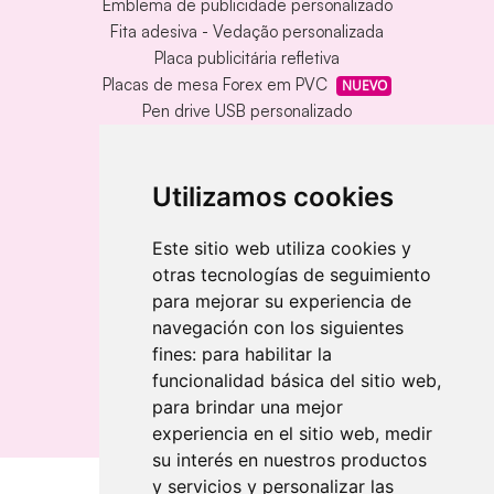
Emblema de publicidade personalizado
Fita adesiva - Vedação personalizada
Placa publicitária refletiva
Placas de mesa Forex em PVC
NUEVO
Pen drive USB personalizado
Pen drive USB com caixa de metal
Tapete de vinil personalizado
Chaveiro redondo em madeira e metal
Utilizamos cookies
Chaveiro de bambu gravado a laser
Chaveiro retangular em madeira clara
Este sitio web utiliza cookies y
otras tecnologías de seguimiento
Banderolas
para mejorar su experiencia de
Bandeiras publicitárias
navegación con los siguientes
Bandeiras publicitárias
fines:
para habilitar la
Bandeiras publicitárias
funcionalidad básica del sitio web
,
para brindar una mejor
experiencia en el sitio web
,
medir
su interés en nuestros productos
y servicios y personalizar las