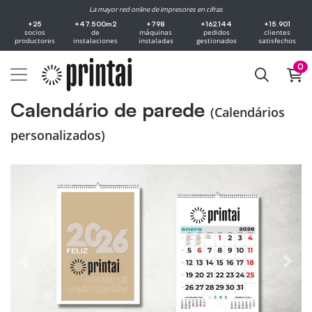
La mayor red online de impresores en cifras
+25
+47.500m2
+798
+162.144
+15.901
socios
de
máquinas
pedidos
clientes
productores
instalaciones
instaladas
gestionados
satisfechos
0
Calendário de parede
(Calendários
personalizados)