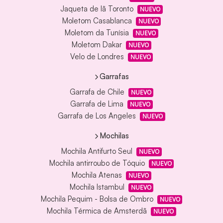
Jaqueta de lã Toronto
NUEVO
Moletom Casablanca
NUEVO
Moletom da Tunísia
NUEVO
Moletom Dakar
NUEVO
Velo de Londres
NUEVO
Garrafas
Garrafa de Chile
NUEVO
Garrafa de Lima
NUEVO
Garrafa de Los Angeles
NUEVO
Mochilas
Mochila Antifurto Seul
NUEVO
Mochila antirroubo de Tóquio
NUEVO
Mochila Atenas
NUEVO
Mochila Istambul
NUEVO
Mochila Pequim - Bolsa de Ombro
NUEVO
Mochila Térmica de Amsterdã
NUEVO