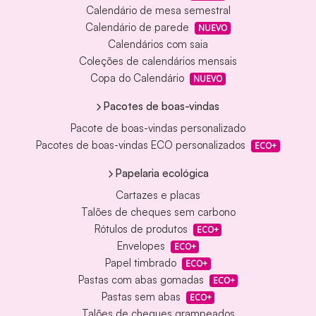
Calendário de mesa semestral
Calendário de parede
NUEVO
Calendários com saia
Coleções de calendários mensais
Copa do Calendário
NUEVO
Pacotes de boas-vindas
Pacote de boas-vindas personalizado
Pacotes de boas-vindas ECO personalizados
ECO+
Papelaria ecológica
Cartazes e placas
Talões de cheques sem carbono
Rótulos de produtos
ECO+
Envelopes
ECO+
Papel timbrado
ECO+
Pastas com abas gomadas
ECO+
Pastas sem abas
ECO+
Talões de cheques grampeados