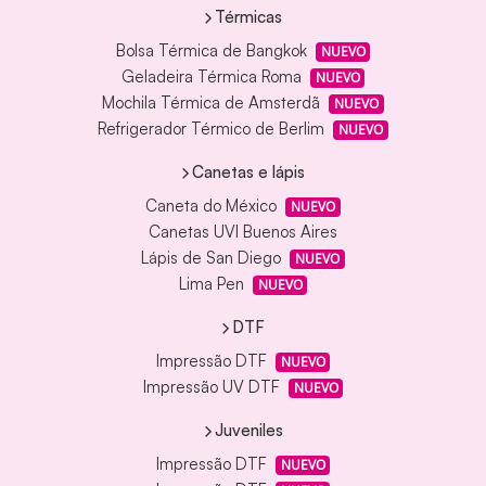
Térmicas
Bolsa Térmica de Bangkok
NUEVO
Geladeira Térmica Roma
NUEVO
Mochila Térmica de Amsterdã
NUEVO
Refrigerador Térmico de Berlim
NUEVO
Canetas e lápis
Caneta do México
NUEVO
Canetas UVI Buenos Aires
Lápis de San Diego
NUEVO
Lima Pen
NUEVO
DTF
Impressão DTF
NUEVO
Impressão UV DTF
NUEVO
Juveniles
Impressão DTF
NUEVO