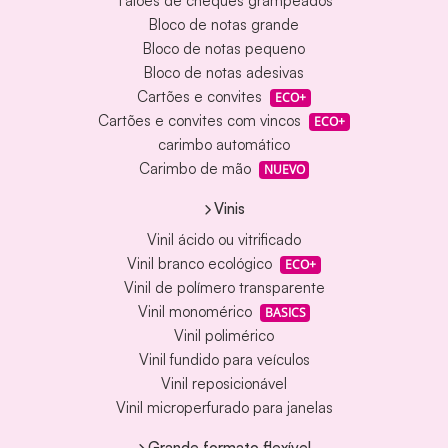
Talões de cheques grampeados
Bloco de notas grande
Bloco de notas pequeno
Bloco de notas adesivas
Cartões e convites
ECO+
Cartões e convites com vincos
ECO+
carimbo automático
Carimbo de mão
NUEVO
Vinis
Vinil ácido ou vitrificado
Vinil branco ecológico
ECO+
Vinil de polímero transparente
Vinil monomérico
BASICS
Vinil polimérico
Vinil fundido para veículos
Vinil reposicionável
Vinil microperfurado para janelas
Grande formato flexível