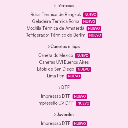
Térmicas
Bolsa Térmica de Bangkok
NUEVO
Geladeira Térmica Roma
NUEVO
Mochila Térmica de Amsterdã
NUEVO
Refrigerador Térmico de Berlim
NUEVO
Canetas e lápis
Caneta do México
NUEVO
Canetas UVI Buenos Aires
Lápis de San Diego
NUEVO
Lima Pen
NUEVO
DTF
Impressão DTF
NUEVO
Impressão UV DTF
NUEVO
Juveniles
Impressão DTF
NUEVO