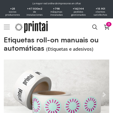
La mayor red online de impresores en cifras
+25
+47.500m2
+798
+162.144
+15.901
socios
de
máquinas
pedidos
clientes
productores
instalaciones
instaladas
gestionados
satisfechos
0
Etiquetas roll-on manuais ou
automáticas
(Etiquetas e adesivos)