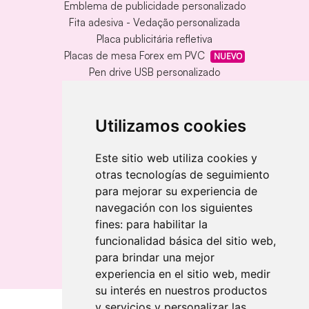
Emblema de publicidade personalizado
Fita adesiva - Vedação personalizada
Placa publicitária refletiva
Placas de mesa Forex em PVC
NUEVO
Pen drive USB personalizado
Pen drive USB com caixa de metal
Tapete de vinil personalizado
Chaveiro redondo em madeira e metal
Utilizamos cookies
Chaveiro de bambu gravado a laser
Chaveiro retangular em madeira clara
Este sitio web utiliza cookies y
otras tecnologías de seguimiento
Banderolas
para mejorar su experiencia de
Bandeiras publicitárias
navegación con los siguientes
Bandeiras publicitárias
fines:
para habilitar la
Bandeiras publicitárias
funcionalidad básica del sitio web
,
para brindar una mejor
experiencia en el sitio web
,
medir
su interés en nuestros productos
y servicios y personalizar las