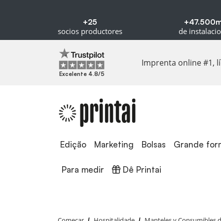
+25
+47.500
socios productores
de instalaci
Imprenta online #1, 
Excelente 4.8/5
Edição
Edição
Marketing
Bolsas
Grande for
Dê Printai
Para medir
Dê Printai
Começar
Hospitalidade
Manteles y Consumibles 