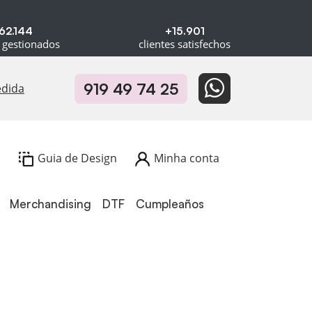
62.144
+15.901
 gestionados
clientes satisfechos
919 49 74 25
edida
Guia de Design
Minha conta
Merchandising
DTF
Cumpleaños