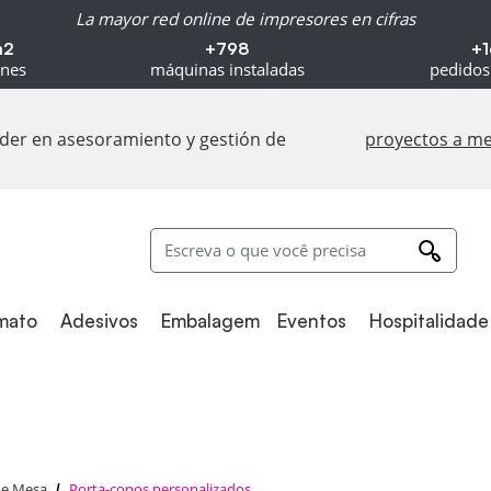
La mayor red online de impresores en cifras
m2
+798
+1
ones
máquinas instaladas
pedidos
líder en asesoramiento y gestión de
proyectos a m
Adesivos
Embalagem
Hospitalidade
mato
Adesivos
Embalagem
Eventos
Hospitalidade
de Mesa
Porta-copos personalizados