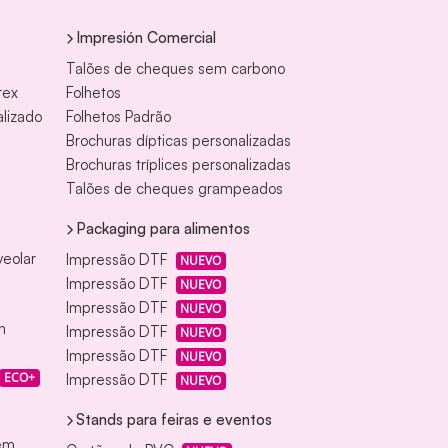
Impresión Comercial
Talões de cheques sem carbono
rex
Folhetos
alizado
Folhetos Padrão
Brochuras dípticas personalizadas
Brochuras tríplices personalizadas
Talões de cheques grampeados
Packaging para alimentos
veolar
Impressão DTF
NUEVO
Impressão DTF
NUEVO
Impressão DTF
NUEVO
n
Impressão DTF
NUEVO
Impressão DTF
NUEVO
ECO+
Impressão DTF
NUEVO
Stands para feiras e eventos
gem