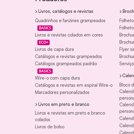
Livros, catálogos e revistas
Broch
Quadrinhos e fanzines grampeados
Folheto
Folheto
BASICS
Livros e revistas colados em cores
Brochur
Brochur
ECO+
Livros de capa dura
Flyer si
Catálogos e revistas grampeados
Brochur
Catálogos grampeados padrão
Serviço
BASICS
Calen
Wire-o com capa dura
Bloco 
Catálogos e revistas em espiral Wire-o
Calend
Marcadores personalizados
persona
Livros em preto e branco
Calend
persona
Livros e revistas em preto e branco
Calend
colados
Calend
Livros de bolso
Calend