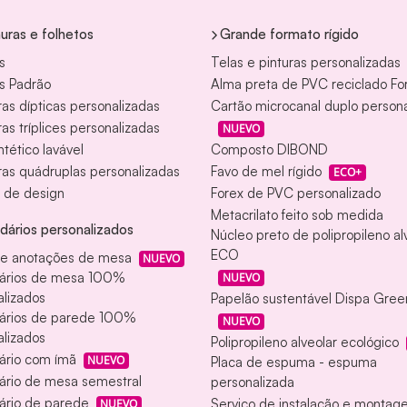
uras e folhetos
Grande formato rígido
s
Telas e pinturas personalizadas
s Padrão
Alma preta de PVC reciclado Fo
as dípticas personalizadas
Cartão microcanal duplo person
as tríplices personalizadas
NUEVO
ntético lavável
Composto DIBOND
as quádruplas personalizadas
Favo de mel rígido
ECO+
 de design
Forex de PVC personalizado
Metacrilato feito sob medida
dários personalizados
Núcleo preto de polipropileno al
ECO
de anotações de mesa
NUEVO
ários de mesa 100%
NUEVO
lizados
Papelão sustentável Dispa Gree
ários de parede 100%
NUEVO
lizados
Polipropileno alveolar ecológico
ário com ímã
NUEVO
Placa de espuma - espuma
ário de mesa semestral
personalizada
ário de parede
Serviço de instalação e monta
NUEVO