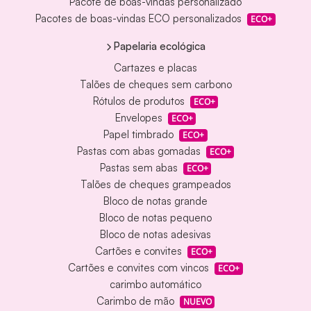
Pacote de boas-vindas personalizado
Pacotes de boas-vindas ECO personalizados
ECO+
Papelaria ecológica
Cartazes e placas
Talões de cheques sem carbono
Rótulos de produtos
ECO+
Envelopes
ECO+
Papel timbrado
ECO+
Pastas com abas gomadas
ECO+
Pastas sem abas
ECO+
Talões de cheques grampeados
Bloco de notas grande
Bloco de notas pequeno
Bloco de notas adesivas
Cartões e convites
ECO+
Cartões e convites com vincos
ECO+
carimbo automático
Carimbo de mão
NUEVO