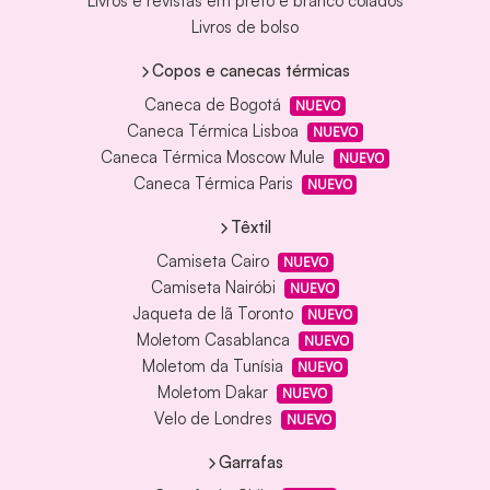
Livros e revistas em preto e branco colados
Livros de bolso
Copos e canecas térmicas
Caneca de Bogotá
NUEVO
Caneca Térmica Lisboa
NUEVO
Caneca Térmica Moscow Mule
NUEVO
Caneca Térmica Paris
NUEVO
Têxtil
Camiseta Cairo
NUEVO
Camiseta Nairóbi
NUEVO
Jaqueta de lã Toronto
NUEVO
Moletom Casablanca
NUEVO
Moletom da Tunísia
NUEVO
Moletom Dakar
NUEVO
Velo de Londres
NUEVO
Garrafas