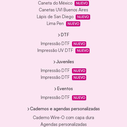
Caneta do México
NUEVO
Canetas UVI Buenos Aires
Lápis de San Diego
NUEVO
Lima Pen
NUEVO
DTF
Impressão DTF
NUEVO
Impressão UV DTF
NUEVO
Juveniles
Impressão DTF
NUEVO
Impressão DTF
NUEVO
Eventos
Impressão DTF
NUEVO
Cadernos e agendas personalizadas
Caderno Wire-O com capa dura
Agendas personalizadas