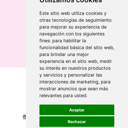
Chaveiro de bambu gravado a laser
Chaveiro retangular em madeira clara
Este sitio web utiliza cookies y
otras tecnologías de seguimiento
Banderolas
para mejorar su experiencia de
Bandeiras publicitárias
navegación con los siguientes
Bandeiras publicitárias
fines:
para habilitar la
Bandeiras publicitárias
funcionalidad básica del sitio web
,
para brindar una mejor
experiencia en el sitio web
,
medir
su interés en nuestros productos
y servicios y personalizar las
interacciones de marketing
,
para
Quem somos
mostrar anuncios que sean más
relevantes para usted
.
Revendedores
Revendedores
Impressão sustentável
Impressão sustentável
Aceptar
Nós recompensamos sua lealdade
Nós recompensamos sua lealdade
Rechazar
Ajuda
Ajuda