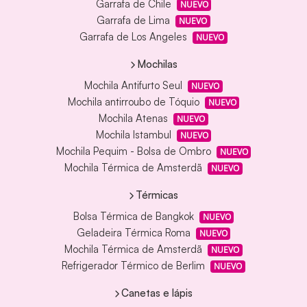
Garrafa de Chile
NUEVO
Garrafa de Lima
NUEVO
Garrafa de Los Angeles
NUEVO
Mochilas
Mochila Antifurto Seul
NUEVO
Mochila antirroubo de Tóquio
NUEVO
Mochila Atenas
NUEVO
Mochila Istambul
NUEVO
Mochila Pequim - Bolsa de Ombro
NUEVO
Mochila Térmica de Amsterdã
NUEVO
Térmicas
Bolsa Térmica de Bangkok
NUEVO
Geladeira Térmica Roma
NUEVO
Mochila Térmica de Amsterdã
NUEVO
Refrigerador Térmico de Berlim
NUEVO
Canetas e lápis