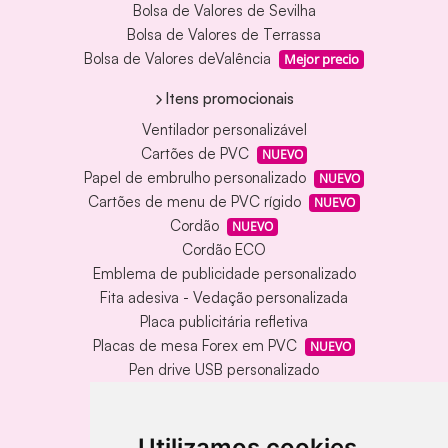
Bolsa de Valores de Sevilha
Bolsa de Valores de Terrassa
Bolsa de Valores deValência
Mejor precio
Itens promocionais
Ventilador personalizável
Cartões de PVC
NUEVO
Papel de embrulho personalizado
NUEVO
Cartões de menu de PVC rígido
NUEVO
Cordão
NUEVO
Cordão ECO
Emblema de publicidade personalizado
Fita adesiva - Vedação personalizada
Placa publicitária refletiva
Placas de mesa Forex em PVC
NUEVO
Pen drive USB personalizado
Pen drive USB com caixa de metal
Tapete de vinil personalizado
Chaveiro redondo em madeira e metal
Utilizamos cookies