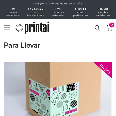
La mayor red online de impresores en cifras
+25
+47.500m2
+798
+162.144
+15.901
socios
de
máquinas
pedidos
clientes
productores
instalaciones
instaladas
gestionados
satisfechos
0
Para Llevar
Ver mais Etiquetas e adesivos
BASICS