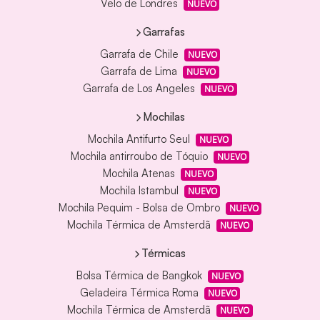
Velo de Londres
NUEVO
Garrafas
Garrafa de Chile
NUEVO
Garrafa de Lima
NUEVO
Garrafa de Los Angeles
NUEVO
Mochilas
Mochila Antifurto Seul
NUEVO
Mochila antirroubo de Tóquio
NUEVO
Mochila Atenas
NUEVO
Mochila Istambul
NUEVO
Mochila Pequim - Bolsa de Ombro
NUEVO
Mochila Térmica de Amsterdã
NUEVO
Térmicas
Bolsa Térmica de Bangkok
NUEVO
Geladeira Térmica Roma
NUEVO
Mochila Térmica de Amsterdã
NUEVO