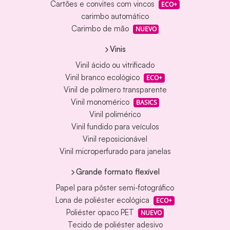
Cartões e convites com vincos
ECO+
carimbo automático
Carimbo de mão
NUEVO
Vinis
Vinil ácido ou vitrificado
Vinil branco ecológico
ECO+
Vinil de polímero transparente
Vinil monomérico
BASICS
Vinil polimérico
Vinil fundido para veículos
Vinil reposicionável
Vinil microperfurado para janelas
Grande formato flexível
Papel para pôster semi-fotográfico
Lona de poliéster ecológica
ECO+
Poliéster opaco PET
NUEVO
Tecido de poliéster adesivo