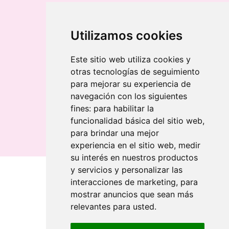
Pen drive USB com caixa de metal
Tapete de vinil personalizado
Chaveiro redondo em madeira e metal
Utilizamos cookies
Chaveiro de bambu gravado a laser
Chaveiro retangular em madeira clara
Este sitio web utiliza cookies y
otras tecnologías de seguimiento
Banderolas
para mejorar su experiencia de
Bandeiras publicitárias
navegación con los siguientes
Bandeiras publicitárias
fines:
para habilitar la
Bandeiras publicitárias
funcionalidad básica del sitio web
,
para brindar una mejor
experiencia en el sitio web
,
medir
su interés en nuestros productos
y servicios y personalizar las
interacciones de marketing
,
para
Quem somos
mostrar anuncios que sean más
relevantes para usted
.
Revendedores
Revendedores
Impressão sustentável
Impressão sustentável