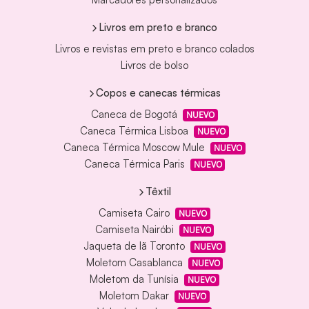
Livros em preto e branco
Livros e revistas em preto e branco colados
Livros de bolso
Copos e canecas térmicas
Caneca de Bogotá
NUEVO
Caneca Térmica Lisboa
NUEVO
Caneca Térmica Moscow Mule
NUEVO
Caneca Térmica Paris
NUEVO
Têxtil
Camiseta Cairo
NUEVO
Camiseta Nairóbi
NUEVO
Jaqueta de lã Toronto
NUEVO
Moletom Casablanca
NUEVO
Moletom da Tunísia
NUEVO
Moletom Dakar
NUEVO