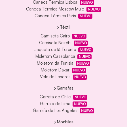
Caneca Térmica Lisboa
NUEVO
Caneca Térmica Moscow Mule
NUEVO
Caneca Térmica Paris
NUEVO
Têxtil
Camiseta Cairo
NUEVO
Camiseta Nairóbi
NUEVO
Jaqueta de lã Toronto
NUEVO
Moletom Casablanca
NUEVO
Moletom da Tunísia
NUEVO
Moletom Dakar
NUEVO
Velo de Londres
NUEVO
Garrafas
Garrafa de Chile
NUEVO
Garrafa de Lima
NUEVO
Garrafa de Los Angeles
NUEVO
Mochilas