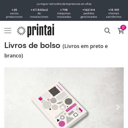
La mayor red online de impresores en cifras
+25
+47.500m2
+798
+162.144
+15.901
socios
de
máquinas
pedidos
clientes
productores
instalaciones
instaladas
gestionados
satisfechos
0
Livros de bolso
(Livros em preto e
branco)