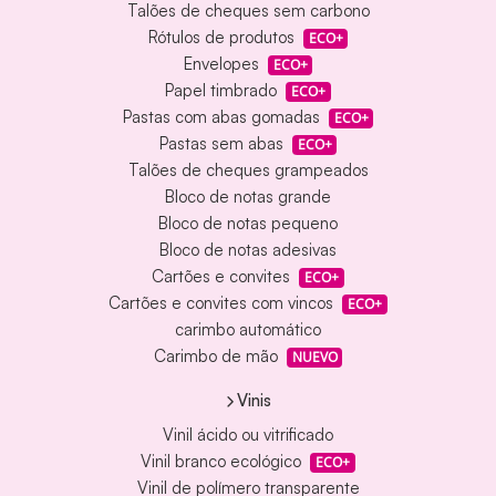
Talões de cheques sem carbono
Rótulos de produtos
ECO+
Envelopes
ECO+
Papel timbrado
ECO+
Pastas com abas gomadas
ECO+
Pastas sem abas
ECO+
Talões de cheques grampeados
Bloco de notas grande
Bloco de notas pequeno
Bloco de notas adesivas
Cartões e convites
ECO+
Cartões e convites com vincos
ECO+
carimbo automático
Carimbo de mão
NUEVO
Vinis
Vinil ácido ou vitrificado
Vinil branco ecológico
ECO+
Vinil de polímero transparente