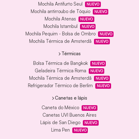
Mochila Antifurto Seul
NUEVO
Mochila antirroubo de Tóquio
NUEVO
Mochila Atenas
NUEVO
Mochila Istambul
NUEVO
Mochila Pequim - Bolsa de Ombro
NUEVO
Mochila Térmica de Amsterdã
NUEVO
Térmicas
Bolsa Térmica de Bangkok
NUEVO
Geladeira Térmica Roma
NUEVO
Mochila Térmica de Amsterdã
NUEVO
Refrigerador Térmico de Berlim
NUEVO
Canetas e lápis
Caneta do México
NUEVO
Canetas UVI Buenos Aires
Lápis de San Diego
NUEVO
Lima Pen
NUEVO