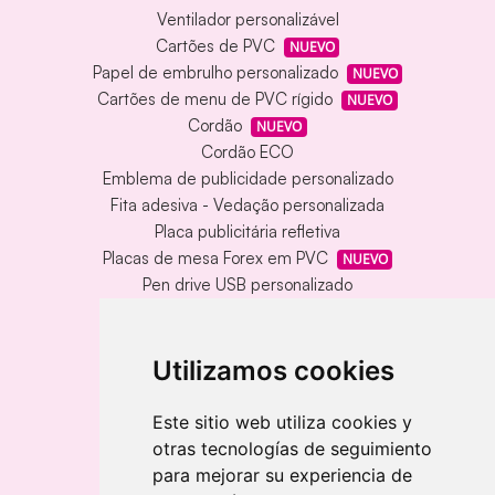
Ventilador personalizável
Cartões de PVC
NUEVO
Papel de embrulho personalizado
NUEVO
Cartões de menu de PVC rígido
NUEVO
Cordão
NUEVO
Cordão ECO
Emblema de publicidade personalizado
Fita adesiva - Vedação personalizada
Placa publicitária refletiva
Placas de mesa Forex em PVC
NUEVO
Pen drive USB personalizado
Pen drive USB com caixa de metal
Tapete de vinil personalizado
Chaveiro redondo em madeira e metal
Utilizamos cookies
Chaveiro de bambu gravado a laser
Chaveiro retangular em madeira clara
Este sitio web utiliza cookies y
otras tecnologías de seguimiento
Banderolas
para mejorar su experiencia de