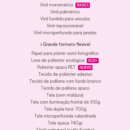
Vinil monomérico
BASICS
Vinil polimérico
Vinil fundido para veículos
Vinil reposicionável
Vinil microperfurado para janelas
Grande formato flexível
Papel para pôster semi-fotográfico
Lona de poliéster ecológica
ECO+
Poliéster opaco PET
NUEVO
Tecido de poliéster adesivo
Tecido de polilona com fundo branco
Tecido de polilona opaco
Tela (sem moldura)
Tela com iluminação frontal de 510g
Tela dupla face 700g
Tela microperfurada calandrada
Tela opaca 740gr
Têxtil estrutural (estilo Samba)