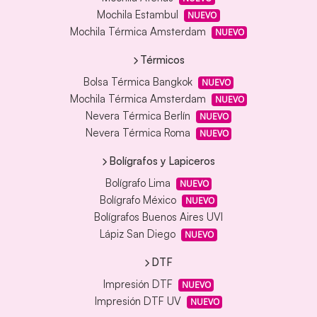
Mochila Estambul
NUEVO
Mochila Térmica Amsterdam
NUEVO
Térmicos
Bolsa Térmica Bangkok
NUEVO
Mochila Térmica Amsterdam
NUEVO
Nevera Térmica Berlín
NUEVO
Nevera Térmica Roma
NUEVO
Bolígrafos y Lapiceros
Bolígrafo Lima
NUEVO
Bolígrafo México
NUEVO
Bolígrafos Buenos Aires UVI
Lápiz San Diego
NUEVO
DTF
Impresión DTF
NUEVO
Impresión DTF UV
NUEVO