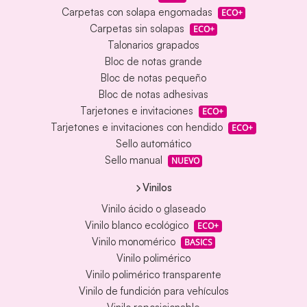
Carpetas con solapa engomadas
ECO+
Carpetas sin solapas
ECO+
Talonarios grapados
Bloc de notas grande
Bloc de notas pequeño
Bloc de notas adhesivas
Tarjetones e invitaciones
ECO+
Tarjetones e invitaciones con hendido
ECO+
Sello automático
Sello manual
NUEVO
Vinilos
Vinilo ácido o glaseado
Vinilo blanco ecológico
ECO+
Vinilo monomérico
BASICS
Vinilo polimérico
Vinilo polimérico transparente
Vinilo de fundición para vehículos