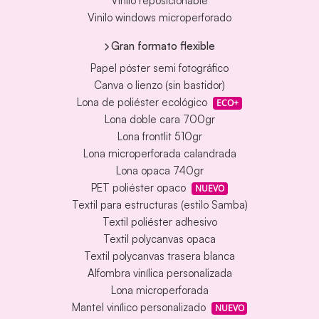
Vinilo reposicionable
Vinilo windows microperforado
Gran formato flexible
Papel póster semi fotográfico
Canva o lienzo (sin bastidor)
Lona de poliéster ecológico
ECO+
Lona doble cara 700gr
Lona frontlit 510gr
Lona microperforada calandrada
Lona opaca 740gr
PET poliéster opaco
NUEVO
Textil para estructuras (estilo Samba)
Textil poliéster adhesivo
Textil polycanvas opaca
Textil polycanvas trasera blanca
Alfombra vinílica personalizada
Lona microperforada
Mantel vinílico personalizado
NUEVO