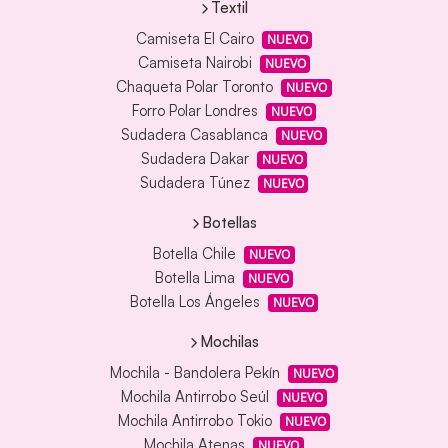
Textil
Camiseta El Cairo
NUEVO
Camiseta Nairobi
NUEVO
Chaqueta Polar Toronto
NUEVO
Forro Polar Londres
NUEVO
Sudadera Casablanca
NUEVO
Sudadera Dakar
NUEVO
Sudadera Túnez
NUEVO
Botellas
Botella Chile
NUEVO
Botella Lima
NUEVO
Botella Los Ángeles
NUEVO
Mochilas
Mochila - Bandolera Pekín
NUEVO
Mochila Antirrobo Seúl
NUEVO
Mochila Antirrobo Tokio
NUEVO
Mochila Atenas
NUEVO