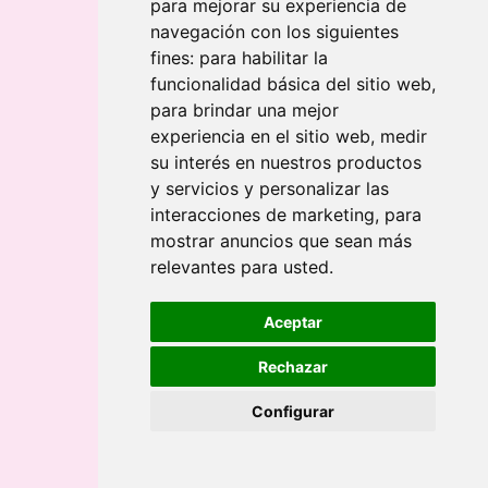
para mejorar su experiencia de
Roll-ups publicitarios
navegación con los siguientes
Roll-ups de mesa
NUEVO
fines:
para habilitar la
Display carta menú
Mejor precio
funcionalidad básica del sitio web
,
Cubos impresos personalizables
para brindar una mejor
Tótem publicitario de cubos apilados
experiencia en el sitio web
,
medir
Tótem publicitario triangular apilado
su interés en nuestros productos
Displays
y servicios y personalizar las
Displays en foam de 5 mm
interacciones de marketing
,
para
Banner publicitario
mostrar anuncios que sean más
Caja de luz LED
relevantes para usted
.
Bolsas de papel
Aceptar
Bolsas de Lujo Esencial
NUEVO
Bolsas de papel personalizadas
BASICS
Rechazar
Bolsas de papel personalizadas 100%
Configurar
Bolsas de tela personalizadas
NUEVO
Bolsas Tote Bag DTF
NUEVO