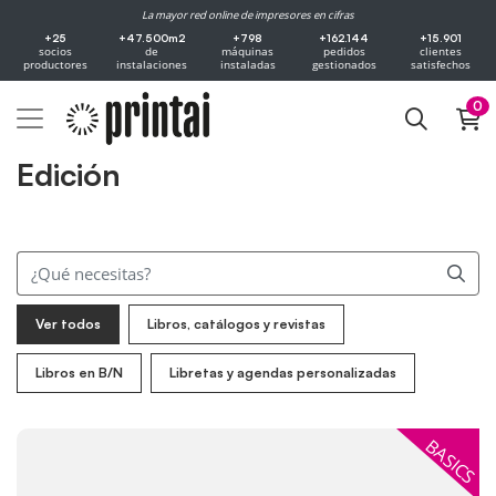
La mayor red online de impresores en cifras
+25
+47.500m2
+798
+162.144
+15.901
socios
de
máquinas
pedidos
clientes
productores
instalaciones
instaladas
gestionados
satisfechos
0
Edición
Ver todos
Libros, catálogos y revistas
Libros en B/N
Libretas y agendas personalizadas
Ver más Cómics y fanzines grapados
BASICS