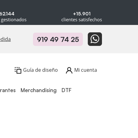
62.144
+15.901
 gestionados
clientes satisfechos
919 49 74 25
edida
Guía de diseño
Mi cuenta
urantes
Merchandising
DTF