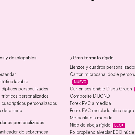
tos y desplegables
Gran formato rígido
Lienzos y cuadros personalizado
estándar
Cartón microcanal doble person
intético lavable
NUEVO
s dípticos personalizados
Cartón sostenible Dispa Green
s trípticos personalizados
Composite DIBOND
s cuadrípticos personalizados
Forex PVC a medida
o de diseño
Forex PVC reciclado alma negra
Metacrilato a medida
darios personalizados
Nido de abeja rígido
ECO+
anificador de sobremesa
Polipropileno alveolar ECO núcl