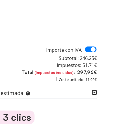
Importe con I
Importe con IVA
Subtotal:
246,25€
Impuestos:
51,71€
Total
:
297,96€
(Impuestos incluidos)
Coste unitario:
11,92€
a estimada
3 clics