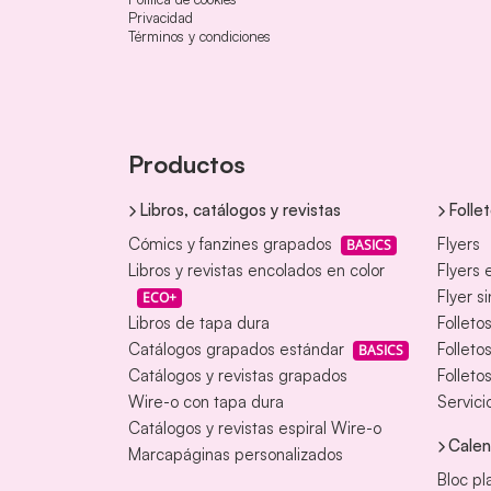
Privacidad
Términos y condiciones
Productos
Libros, catálogos y revistas
Folle
Cómics y fanzines grapados
Flyers
BASICS
Libros y revistas encolados en color
Flyers 
Flyer s
ECO+
Libros de tapa dura
Folleto
Catálogos grapados estándar
Folleto
BASICS
Catálogos y revistas grapados
Folleto
Wire-o con tapa dura
Servici
Catálogos y revistas espiral Wire-o
Calen
Marcapáginas personalizados
Bloc pl