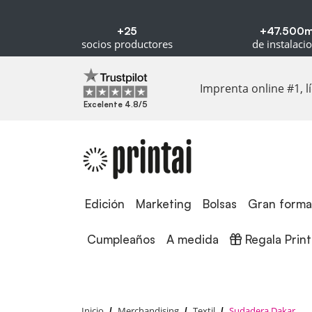
+25
+47.500
socios productores
de instalaci
Imprenta online #1, 
Excelente 4.8/5
Edición
Edición
Marketing
Bolsas
Gran forma
Regala Printa
Cumpleaños
A medida
Regala Print
Inicio
Merchandising
Textil
Sudadera Dakar