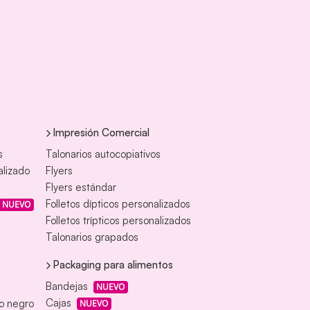
Impresión Comercial
s
Talonarios autocopiativos
alizado
Flyers
Flyers estándar
Folletos dípticos personalizados
NUEVO
Folletos trípticos personalizados
Talonarios grapados
Packaging para alimentos
Bandejas
NUEVO
Cajas
eo negro
NUEVO