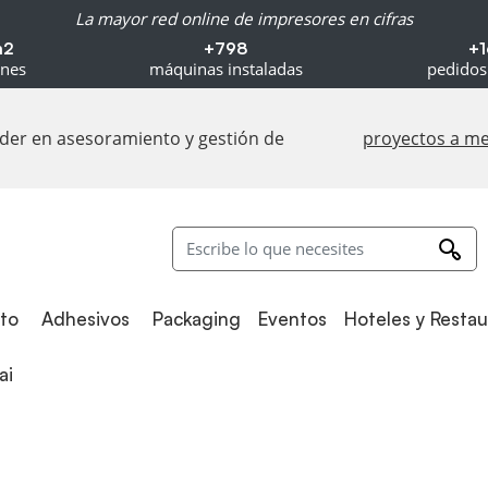
La mayor red online de impresores en cifras
m2
+798
+1
ones
máquinas instaladas
pedidos
líder en asesoramiento y gestión de
proyectos a m
Adhesivos
Packaging
to
Adhesivos
Packaging
Eventos
Hoteles y Resta
i
ai