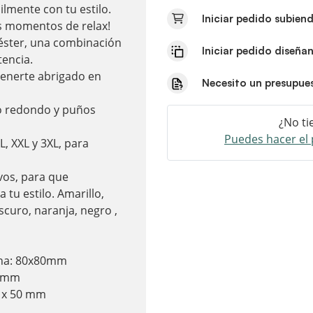
lmente con tu estilo.
Iniciar pedido subien
tus momentos de relax!
iéster, una combinación
Iniciar pedido diseña
tencia.
tenerte abrigado en
Necesito un presupue
llo redondo y puños
¿No ti
Puedes hacer el 
XL, XXL y 3XL, para
vos, para que
 tu estilo. Amarillo,
scuro, naranja, negro ,
cha: 80x80mm
0 mm
0 x 50 mm