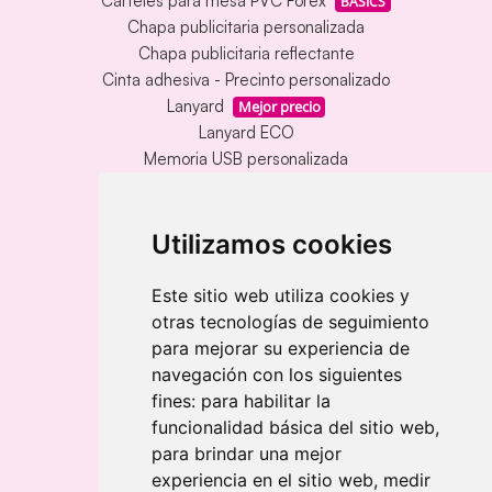
Carteles para mesa PVC Forex
BASICS
Chapa publicitaria personalizada
Chapa publicitaria reflectante
Cinta adhesiva - Precinto personalizado
Lanyard
Mejor precio
Lanyard ECO
Memoria USB personalizada
Alfombrillas de mesa vinílica
Memoria USB con carcasa metálica
Llavero redondo en madera y metal
Utilizamos cookies
Llavero grabado láser bambú
Llavero rectangular en madera clara
Este sitio web utiliza cookies y
otras tecnologías de seguimiento
Banderolas
para mejorar su experiencia de
Banderolas Gota
navegación con los siguientes
Banderolas Rectangulares
fines:
para habilitar la
Banderolas Surf
funcionalidad básica del sitio web
,
para brindar una mejor
experiencia en el sitio web
,
medir