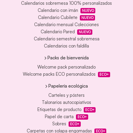
Calendarios sobremesa 100% personalizados
Calendario con imán
NUEVO
Calendario Cubilete
NUEVO
Calendario mensual Colecciones
Calendario Pared
NUEVO
Calendario semestral sobremesa
Calendarios con faldilla
Packs de bienvenida
Welcome pack personalizado
Welcome packs ECO personalizados
ECO+
Papelería ecológica
Carteles y pósters
Talonarios autocopiativos
Etiquetas de producto
ECO+
Papel de carta
ECO+
Sobres
ECO+
Carpetas con solapa engomadas
ECO+