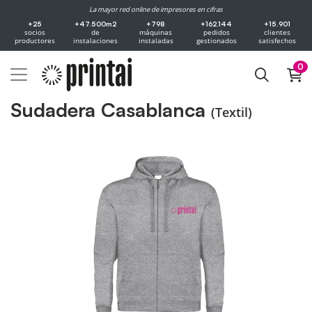
La mayor red online de impresores en cifras
+25
+47.500m2
+798
+162.144
+15.901
socios
de
máquinas
pedidos
clientes
productores
instalaciones
instaladas
gestionados
satisfechos
0
Sudadera Casablanca
(Textil)