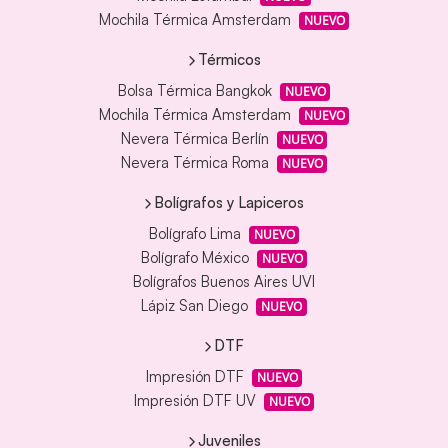
Mochila Térmica Amsterdam
NUEVO
Térmicos
Bolsa Térmica Bangkok
NUEVO
Mochila Térmica Amsterdam
NUEVO
Nevera Térmica Berlín
NUEVO
Nevera Térmica Roma
NUEVO
Bolígrafos y Lapiceros
Bolígrafo Lima
NUEVO
Bolígrafo México
NUEVO
Bolígrafos Buenos Aires UVI
Lápiz San Diego
NUEVO
DTF
Impresión DTF
NUEVO
Impresión DTF UV
NUEVO
Juveniles