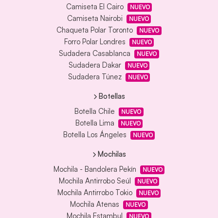
Camiseta El Cairo
NUEVO
Camiseta Nairobi
NUEVO
Chaqueta Polar Toronto
NUEVO
Forro Polar Londres
NUEVO
Sudadera Casablanca
NUEVO
Sudadera Dakar
NUEVO
Sudadera Túnez
NUEVO
Botellas
Botella Chile
NUEVO
Botella Lima
NUEVO
Botella Los Ángeles
NUEVO
Mochilas
Mochila - Bandolera Pekín
NUEVO
Mochila Antirrobo Seúl
NUEVO
Mochila Antirrobo Tokio
NUEVO
Mochila Atenas
NUEVO
Mochila Estambul
NUEVO