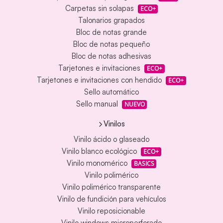
Carpetas sin solapas
ECO+
Talonarios grapados
Bloc de notas grande
Bloc de notas pequeño
Bloc de notas adhesivas
Tarjetones e invitaciones
ECO+
Tarjetones e invitaciones con hendido
ECO+
Sello automático
Sello manual
NUEVO
Vinilos
Vinilo ácido o glaseado
Vinilo blanco ecológico
ECO+
Vinilo monomérico
BASICS
Vinilo polimérico
Vinilo polimérico transparente
Vinilo de fundición para vehículos
Vinilo reposicionable
Vinilo windows microperforado