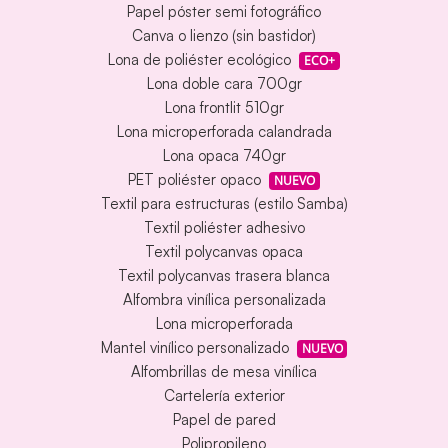
Papel póster semi fotográfico
Canva o lienzo (sin bastidor)
Lona de poliéster ecológico
ECO+
Lona doble cara 700gr
Lona frontlit 510gr
Lona microperforada calandrada
Lona opaca 740gr
PET poliéster opaco
NUEVO
Textil para estructuras (estilo Samba)
Textil poliéster adhesivo
Textil polycanvas opaca
Textil polycanvas trasera blanca
Alfombra vinílica personalizada
Lona microperforada
Mantel vinílico personalizado
NUEVO
Alfombrillas de mesa vinílica
Cartelería exterior
Papel de pared
Polipropileno