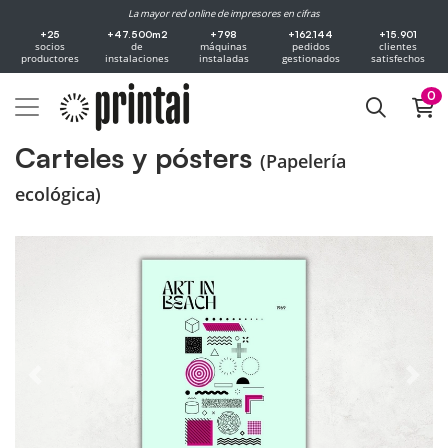
La mayor red online de impresores en cifras
+25
+47.500m2
+798
+162.144
+15.901
socios
de
máquinas
pedidos
clientes
productores
instalaciones
instaladas
gestionados
satisfechos
0
Carteles y pósters
(Papelería
ecológica)