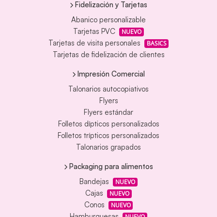
Fidelización y Tarjetas
Abanico personalizable
Tarjetas PVC
NUEVO
Tarjetas de visita personales
BASICS
Tarjetas de fidelización de clientes
Impresión Comercial
Talonarios autocopiativos
Flyers
Flyers estándar
Folletos dípticos personalizados
Folletos trípticos personalizados
Talonarios grapados
Packaging para alimentos
Bandejas
NUEVO
Cajas
NUEVO
Conos
NUEVO
Hamburguesas
NUEVO