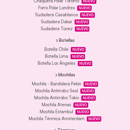
Chaqueta Polar Toronto
NUEVO
Forro Polar Londres
NUEVO
Sudadera Casablanca
NUEVO
Sudadera Dakar
NUEVO
Sudadera Túnez
NUEVO
Botellas
Botella Chile
NUEVO
Botella Lima
NUEVO
Botella Los Ángeles
NUEVO
Mochilas
Mochila - Bandolera Pekín
NUEVO
Mochila Antirrobo Seúl
NUEVO
Mochila Antirrobo Tokio
NUEVO
Mochila Atenas
NUEVO
Mochila Estambul
NUEVO
Mochila Térmica Amsterdam
NUEVO