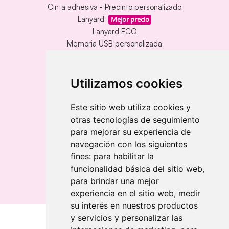
Cinta adhesiva - Precinto personalizado
Lanyard
Mejor precio
Lanyard ECO
Memoria USB personalizada
Alfombrillas de mesa vinílica
Memoria USB con carcasa metálica
Llavero redondo en madera y metal
Utilizamos cookies
Llavero grabado láser bambú
Llavero rectangular en madera clara
Este sitio web utiliza cookies y
otras tecnologías de seguimiento
Banderolas
para mejorar su experiencia de
Banderolas Gota
navegación con los siguientes
Banderolas Rectangulares
fines:
para habilitar la
Banderolas Surf
funcionalidad básica del sitio web
,
para brindar una mejor
experiencia en el sitio web
,
medir
su interés en nuestros productos
y servicios y personalizar las