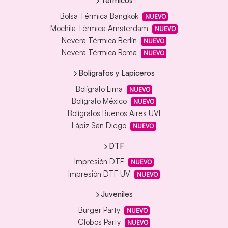
Térmicos
Bolsa Térmica Bangkok
NUEVO
Mochila Térmica Amsterdam
NUEVO
Nevera Térmica Berlín
NUEVO
Nevera Térmica Roma
NUEVO
Bolígrafos y Lapiceros
Bolígrafo Lima
NUEVO
Bolígrafo México
NUEVO
Bolígrafos Buenos Aires UVI
Lápiz San Diego
NUEVO
DTF
Impresión DTF
NUEVO
Impresión DTF UV
NUEVO
Juveniles
Burger Party
NUEVO
Globos Party
NUEVO