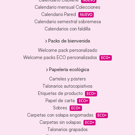
NUEVO
Calendario mensual Colecciones
Calendario Pared
NUEVO
Calendario semestral sobremesa
Calendarios con faldilla
Packs de bienvenida
Welcome pack personalizado
Welcome packs ECO personalizados
ECO+
Papelería ecológica
Carteles y pósters
Talonarios autocopiativos
Etiquetas de producto
ECO+
Papel de carta
ECO+
Sobres
ECO+
Carpetas con solapa engomadas
ECO+
Carpetas sin solapas
ECO+
Talonarios grapados