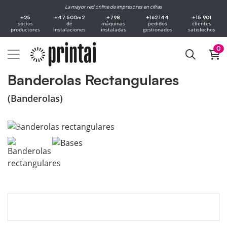
La mayor red online de impresores en cifras
+25
+47.500m2
+798
+162.144
+15.901
socios
de
máquinas
pedidos
clientes
productores
instalaciones
instaladas
gestionados
satisfechos
0
Banderolas Rectangulares
(Banderolas)