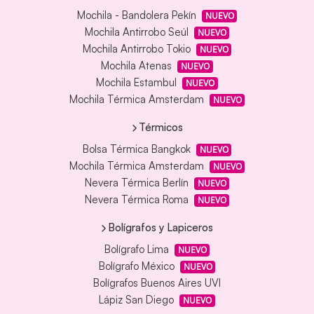
Mochila - Bandolera Pekín
NUEVO
Mochila Antirrobo Seúl
NUEVO
Mochila Antirrobo Tokio
NUEVO
Mochila Atenas
NUEVO
Mochila Estambul
NUEVO
Mochila Térmica Amsterdam
NUEVO
Térmicos
Bolsa Térmica Bangkok
NUEVO
Mochila Térmica Amsterdam
NUEVO
Nevera Térmica Berlín
NUEVO
Nevera Térmica Roma
NUEVO
Bolígrafos y Lapiceros
Bolígrafo Lima
NUEVO
Bolígrafo México
NUEVO
Bolígrafos Buenos Aires UVI
Lápiz San Diego
NUEVO