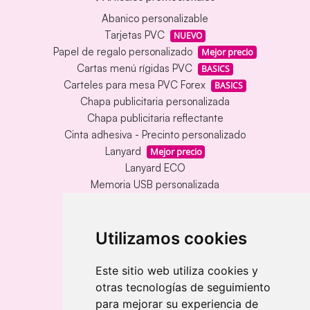
Abanico personalizable
Tarjetas PVC
NUEVO
Papel de regalo personalizado
Mejor precio
Cartas menú rígidas PVC
BASICS
Carteles para mesa PVC Forex
BASICS
Chapa publicitaria personalizada
Chapa publicitaria reflectante
Cinta adhesiva - Precinto personalizado
Lanyard
Mejor precio
Lanyard ECO
Memoria USB personalizada
Alfombrillas de mesa vinílica
Memoria USB con carcasa metálica
Llavero redondo en madera y metal
Utilizamos cookies
Llavero grabado láser bambú
Llavero rectangular en madera clara
Este sitio web utiliza cookies y
otras tecnologías de seguimiento
Banderolas
para mejorar su experiencia de