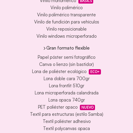
Vinilo monomérico
BASICS
Vinilo polimérico
Vinilo polimérico transparente
Vinilo de fundición para vehículos
Vinilo reposicionable
Vinilo windows microperforado
Gran formato flexible
Papel póster semi fotográfico
Canva o lienzo (sin bastidor)
Lona de poliéster ecológico
ECO+
Lona doble cara 700gr
Lona frontlit 510gr
Lona microperforada calandrada
Lona opaca 740gr
PET poliéster opaco
NUEVO
Textil para estructuras (estilo Samba)
Textil poliéster adhesivo
Textil polycanvas opaca