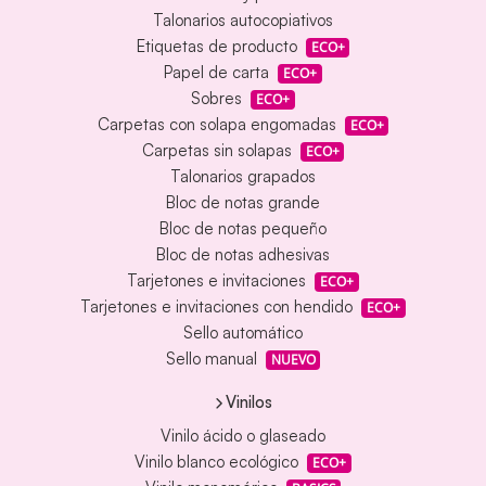
Talonarios autocopiativos
Etiquetas de producto
ECO+
Papel de carta
ECO+
Sobres
ECO+
Carpetas con solapa engomadas
ECO+
Carpetas sin solapas
ECO+
Talonarios grapados
Bloc de notas grande
Bloc de notas pequeño
Bloc de notas adhesivas
Tarjetones e invitaciones
ECO+
Tarjetones e invitaciones con hendido
ECO+
Sello automático
Sello manual
NUEVO
Vinilos
Vinilo ácido o glaseado
Vinilo blanco ecológico
ECO+