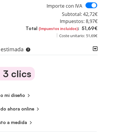
Importe con I
Importe con IVA
Subtotal:
42,72€
Impuestos:
8,97€
Total
:
51,69€
(Impuestos incluidos)
Coste unitario:
51,69€
a estimada
3 clics
do mi diseño
ndo ahora online
sto a medida