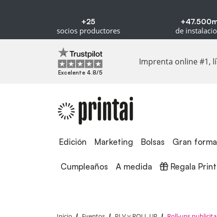
+25
+47.500
socios productores
de instalaci
Imprenta online #1, 
Excelente 4.8/5
Edición
Edición
Marketing
Bolsas
Gran forma
Regala Printa
Cumpleaños
A medida
Regala Print
Inicio
Eventos
PLV y ROLL UP
Roll-ups publicita