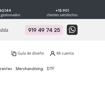
62.144
+15.901
 gestionados
clientes satisfechos
919 49 74 25
edida
Guía de diseño
Mi cuenta
urantes
Merchandising
DTF