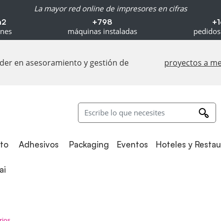
La mayor red online de impresores en cifras
m2
+798
+1
ones
máquinas instaladas
pedidos
líder en asesoramiento y gestión de
proyectos a m
Adhesivos
Packaging
to
Adhesivos
Packaging
Eventos
Hoteles y Resta
i
ai
rios