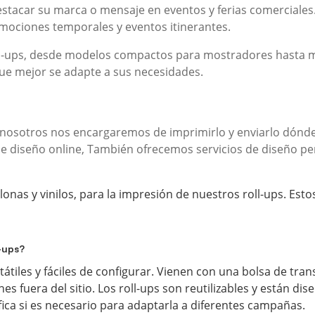
estacar su marca o mensaje en eventos y ferias comerciales. 
omociones temporales y eventos itinerantes.
l-ups, desde modelos compactos para mostradores hasta m
ue mejor se adapte a sus necesidades.
osotros nos encargaremos de imprimirlo y enviarlo dónde n
de diseño online, También ofrecemos servicios de diseño pe
lonas y vinilos, para la impresión de nuestros roll-ups. Est
l-ups?
rtátiles y fáciles de configurar. Vienen con una bolsa de tr
s fuera del sitio. Los roll-ups son reutilizables y están dis
ica si es necesario para adaptarla a diferentes campañas.