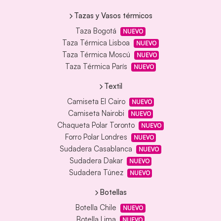
Tazas y Vasos térmicos
Taza Bogotá
NUEVO
Taza Térmica Lisboa
NUEVO
Taza Térmica Moscú
NUEVO
Taza Térmica París
NUEVO
Textil
Camiseta El Cairo
NUEVO
Camiseta Nairobi
NUEVO
Chaqueta Polar Toronto
NUEVO
Forro Polar Londres
NUEVO
Sudadera Casablanca
NUEVO
Sudadera Dakar
NUEVO
Sudadera Túnez
NUEVO
Botellas
Botella Chile
NUEVO
Botella Lima
NUEVO