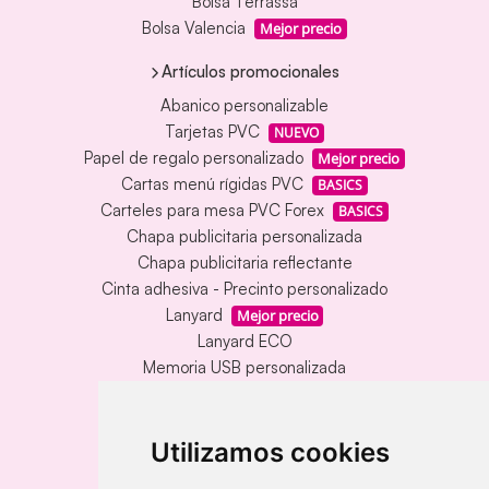
Bolsa Terrassa
Bolsa Valencia
Mejor precio
Artículos promocionales
Abanico personalizable
Tarjetas PVC
NUEVO
Papel de regalo personalizado
Mejor precio
Cartas menú rígidas PVC
BASICS
Carteles para mesa PVC Forex
BASICS
Chapa publicitaria personalizada
Chapa publicitaria reflectante
Cinta adhesiva - Precinto personalizado
Lanyard
Mejor precio
Lanyard ECO
Memoria USB personalizada
Alfombrillas de mesa vinílica
Memoria USB con carcasa metálica
Llavero redondo en madera y metal
Utilizamos cookies
Llavero grabado láser bambú