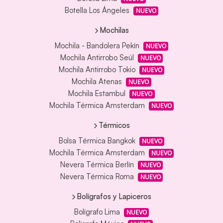
Botella Los Ángeles
NUEVO
Mochilas
Mochila - Bandolera Pekín
NUEVO
Mochila Antirrobo Seúl
NUEVO
Mochila Antirrobo Tokio
NUEVO
Mochila Atenas
NUEVO
Mochila Estambul
NUEVO
Mochila Térmica Amsterdam
NUEVO
Térmicos
Bolsa Térmica Bangkok
NUEVO
Mochila Térmica Amsterdam
NUEVO
Nevera Térmica Berlín
NUEVO
Nevera Térmica Roma
NUEVO
Bolígrafos y Lapiceros
Bolígrafo Lima
NUEVO