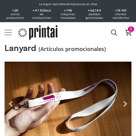
La mayor red online de impresores en cifras
+25
+47.500m2
+798
+162.144
+15.901
socios
de
máquinas
pedidos
clientes
productores
instalaciones
instaladas
gestionados
satisfechos
0
Lanyard
(Artículos promocionales)