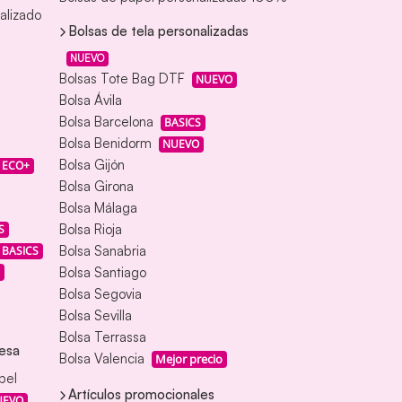
alizado
Bolsas de tela personalizadas
NUEVO
Bolsas Tote Bag DTF
NUEVO
Bolsa Ávila
Bolsa Barcelona
BASICS
Bolsa Benidorm
NUEVO
Bolsa Gijón
ECO+
Bolsa Girona
Bolsa Málaga
Bolsa Rioja
S
Bolsa Sanabria
BASICS
Bolsa Santiago
Bolsa Segovia
Bolsa Sevilla
Bolsa Terrassa
esa
Bolsa Valencia
Mejor precio
pel
Artículos promocionales
UEVO