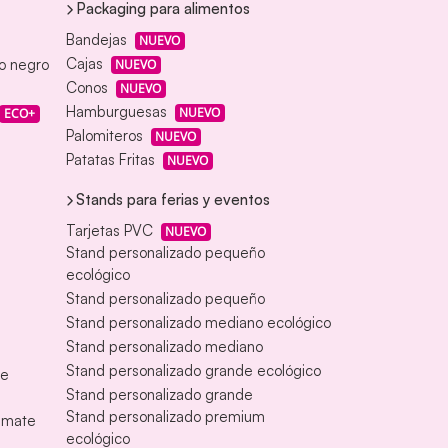
Packaging para alimentos
Bandejas
NUEVO
Cajas
eo negro
NUEVO
Conos
NUEVO
Hamburguesas
NUEVO
ECO+
Palomiteros
NUEVO
Patatas Fritas
NUEVO
Stands para ferias y eventos
Tarjetas PVC
NUEVO
Stand personalizado pequeño
ecológico
Stand personalizado pequeño
Stand personalizado mediano ecológico
Stand personalizado mediano
Stand personalizado grande ecológico
te
Stand personalizado grande
Stand personalizado premium
s mate
ecológico