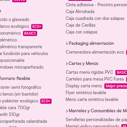
Cinta adhesiva - Precinto person
s
Caja Almohada
Caja cuadrada con dos solapas
ácido o glaseado
Caja de Cerillas
blanco ecológico
ECO+
Caja con solapas
 monomérico
BASICS
polimérico
Packaging alimentación
polimérico transparente
Contenedora alimentación eco
de fundición para vehículos
reposicionable
Cartas y Menús
windows microperforado
Cartas menú rígidas PVC
BASIC
formato flexible
Carteles para mesa PVC Forex
Display carta menú
Mejor precio
óster semi fotográfico
Flyer sintético lavable
 lienzo (sin bastidor)
Menú carta sintético lavable
 poliéster ecológico
ECO+
oble cara 700gr
Manteles y Consumibles de M
ontlit 510gr
Servilletas personalizadas de pa
icroperforada calandrada
Mantel vinílico personalizado
N