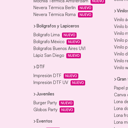
Mochila Térmica Amsterdam
NUEVO
Nevera Térmica Berlín
NUEVO
Vinilo
Nevera Térmica Roma
NUEVO
Vinilo 
Bolígrafos y Lapiceros
Vinilo 
Vinilo
Bolígrafo Lima
NUEVO
Vinilo 
Bolígrafo México
NUEVO
Vinilo 
Bolígrafos Buenos Aires UVI
Vinilo 
Lápiz San Diego
NUEVO
Vinilo 
DTF
Vinilo 
Impresión DTF
NUEVO
Gran 
Impresión DTF UV
NUEVO
Papel p
Juveniles
Canva o
Lona de
Burger Party
NUEVO
Lona d
Globos Party
NUEVO
Lona fr
Eventos
Lona m