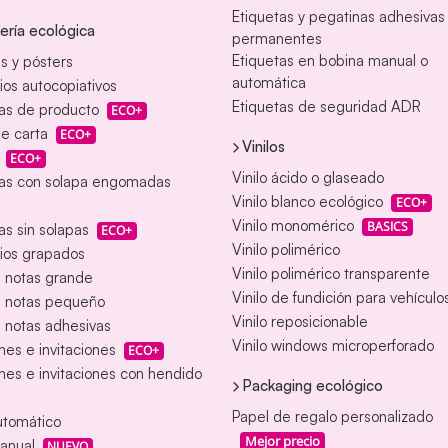
Etiquetas y pegatinas adhesivas
ería ecológica
permanentes
Etiquetas en bobina manual o
s y pósters
automática
ios autocopiativos
Etiquetas de seguridad ADR
as de producto
ECO+
e carta
ECO+
Vinilos
ECO+
Vinilo ácido o glaseado
as con solapa engomadas
Vinilo blanco ecológico
ECO+
Vinilo monomérico
BASICS
s sin solapas
ECO+
Vinilo polimérico
ios grapados
Vinilo polimérico transparente
e notas grande
Vinilo de fundición para vehículo
e notas pequeño
Vinilo reposicionable
 notas adhesivas
Vinilo windows microperforado
nes e invitaciones
ECO+
nes e invitaciones con hendido
Packaging ecológico
Papel de regalo personalizado
utomático
Mejor precio
anual
NUEVO