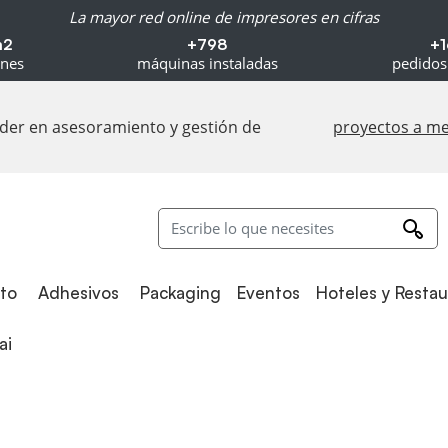
La mayor red online de impresores en cifras
m2
+798
+1
ones
máquinas instaladas
pedidos
líder en asesoramiento y gestión de
proyectos a m
Adhesivos
Packaging
to
Adhesivos
Packaging
Eventos
Hoteles y Resta
i
ai