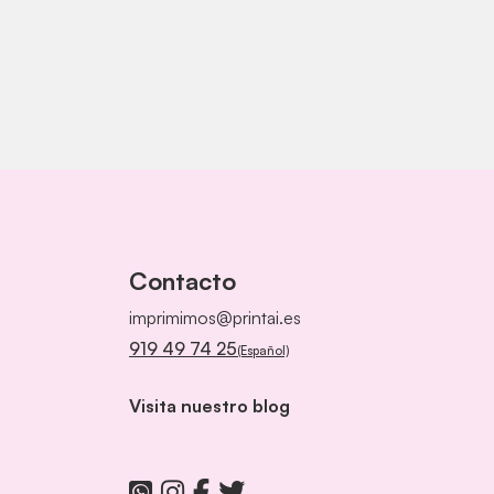
Contacto
imprimimos@printai.es
919 49 74 25
(Español)
Visita nuestro blog