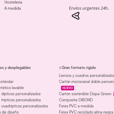
Hostelería
Envíos urgentes 24h.
A medida
tos y desplegables
Gran formato rígido
Lienzos y cuadros personalizado
estándar
Cartón microcanal doble person
intético lavable
NUEVO
s dípticos personalizados
Cartón sostenible Dispa Green
s trípticos personalizados
Composite DIBOND
s cuadrípticos personalizados
Forex PVC a medida
o de diseño
Forex PVC reciclado alma negra