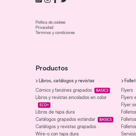
Política de cookies
Privacidad
Términos y condiciones
Productos
Libros, catálogos y revistas
Folle
Cómics y fanzines grapados
Flyers
BASICS
Libros y revistas encolados en color
Flyers 
Flyer s
ECO+
Libros de tapa dura
Folleto
Catálogos grapados estándar
Folleto
BASICS
Catálogos y revistas grapados
Folleto
Wire-o con tapa dura
Servici