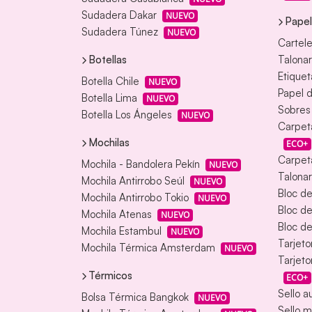
Sudadera Dakar
NUEVO
Papel
Sudadera Túnez
NUEVO
Cartele
Botellas
Talonar
Etiquet
Botella Chile
NUEVO
Papel d
Botella Lima
NUEVO
Sobres
Botella Los Ángeles
NUEVO
Carpet
Mochilas
ECO+
Carpeta
Mochila - Bandolera Pekín
NUEVO
Talonar
Mochila Antirrobo Seúl
NUEVO
Bloc d
Mochila Antirrobo Tokio
NUEVO
Bloc d
Mochila Atenas
NUEVO
Bloc de
Mochila Estambul
NUEVO
Tarjeto
Mochila Térmica Amsterdam
NUEVO
Tarjeto
Térmicos
ECO+
Sello a
Bolsa Térmica Bangkok
NUEVO
Sello m