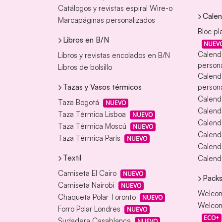
Catálogos y revistas espiral Wire-o
Calen
Marcapáginas personalizados
Bloc pl
Libros en B/N
NUEV
Calend
Libros y revistas encolados en B/N
persona
Libros de bolsillo
Calend
Tazas y Vasos térmicos
persona
Calend
Taza Bogotá
NUEVO
Calenda
Taza Térmica Lisboa
NUEVO
Calend
Taza Térmica Moscú
NUEVO
Calend
Taza Térmica París
NUEVO
Calend
Textil
Calenda
Camiseta El Cairo
NUEVO
Packs
Camiseta Nairobi
NUEVO
Welcom
Chaqueta Polar Toronto
NUEVO
Welcom
Forro Polar Londres
NUEVO
ECO+
Sudadera Casablanca
NUEVO