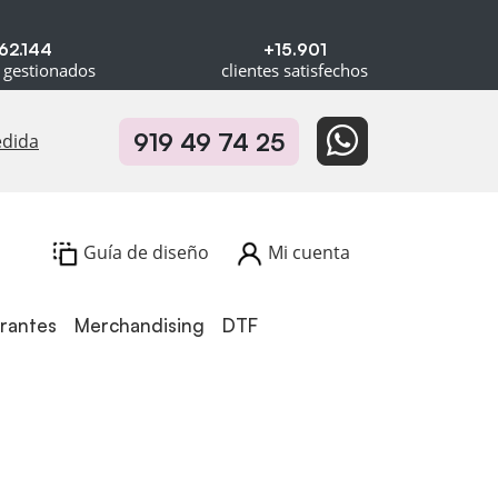
62.144
+15.901
 gestionados
clientes satisfechos
919 49 74 25
edida
Guía de diseño
Mi cuenta
urantes
Merchandising
DTF