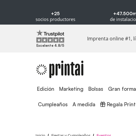
+25
+47.500
socios productores
de instalaci
Imprenta online #1, 
Excelente 4.8/5
Edición
Edición
Marketing
Bolsas
Gran forma
Regala Printa
Cumpleaños
A medida
Regala Print
Inicio
Fiestas y Cumpleaños
Eventos