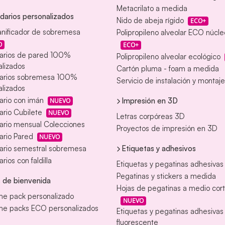
Metacrilato a medida
darios personalizados
Nido de abeja rígido
ECO+
anificador de sobremesa
Polipropileno alveolar ECO núcl
O
ECO+
arios de pared 100%
Polipropileno alveolar ecológico
lizados
Cartón pluma - foam a medida
arios sobremesa 100%
Servicio de instalación y montaje
lizados
ario con imán
Impresión en 3D
NUEVO
rio Cubilete
NUEVO
Letras corpóreas 3D
ario mensual Colecciones
Proyectos de impresión en 3D
ario Pared
NUEVO
Etiquetas y adhesivos
ario semestral sobremesa
rios con faldilla
Etiquetas y pegatinas adhesivas
Pegatinas y stickers a medida
 de bienvenida
Hojas de pegatinas a medio cor
e pack personalizado
NUEVO
e packs ECO personalizados
Etiquetas y pegatinas adhesiva
fluorescente