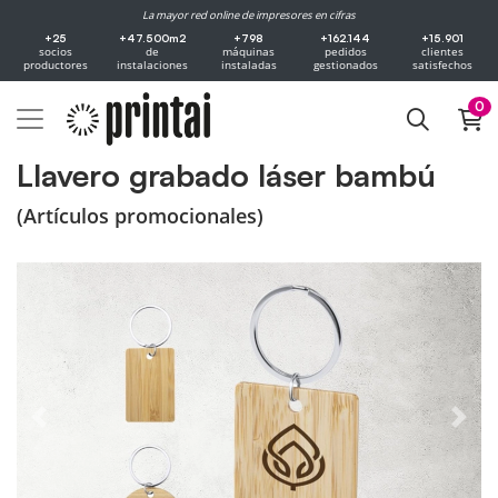
La mayor red online de impresores en cifras
+25
+47.500m2
+798
+162.144
+15.901
socios
de
máquinas
pedidos
clientes
productores
instalaciones
instaladas
gestionados
satisfechos
0
Llavero grabado láser bambú
(Artículos promocionales)