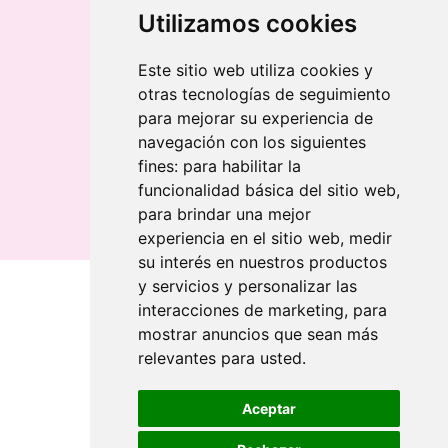
Llavero redondo en madera y metal
Utilizamos cookies
Llavero grabado láser bambú
Llavero rectangular en madera clara
Este sitio web utiliza cookies y
otras tecnologías de seguimiento
Banderolas
para mejorar su experiencia de
Banderolas Gota
navegación con los siguientes
Banderolas Rectangulares
fines:
para habilitar la
Banderolas Surf
funcionalidad básica del sitio web
,
para brindar una mejor
experiencia en el sitio web
,
medir
su interés en nuestros productos
y servicios y personalizar las
interacciones de marketing
,
para
Quiénes somos
mostrar anuncios que sean más
relevantes para usted
.
Revendedores
Revendedores
Imprenta sostenible
Imprenta sostenible
Aceptar
Premiamos tu fidelidad
Premiamos tu fidelidad