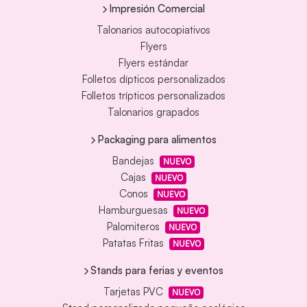
Impresión Comercial
Talonarios autocopiativos
Flyers
Flyers estándar
Folletos dípticos personalizados
Folletos trípticos personalizados
Talonarios grapados
Packaging para alimentos
Bandejas
NUEVO
Cajas
NUEVO
Conos
NUEVO
Hamburguesas
NUEVO
Palomiteros
NUEVO
Patatas Fritas
NUEVO
Stands para ferias y eventos
Tarjetas PVC
NUEVO