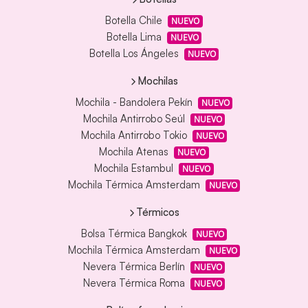
Botella Chile
NUEVO
Botella Lima
NUEVO
Botella Los Ángeles
NUEVO
Mochilas
Mochila - Bandolera Pekín
NUEVO
Mochila Antirrobo Seúl
NUEVO
Mochila Antirrobo Tokio
NUEVO
Mochila Atenas
NUEVO
Mochila Estambul
NUEVO
Mochila Térmica Amsterdam
NUEVO
Térmicos
Bolsa Térmica Bangkok
NUEVO
Mochila Térmica Amsterdam
NUEVO
Nevera Térmica Berlín
NUEVO
Nevera Térmica Roma
NUEVO