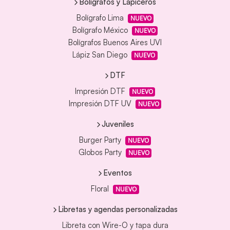
Bolígrafos y Lapiceros
Bolígrafo Lima
NUEVO
Bolígrafo México
NUEVO
Bolígrafos Buenos Aires UVI
Lápiz San Diego
NUEVO
DTF
Impresión DTF
NUEVO
Impresión DTF UV
NUEVO
Juveniles
Burger Party
NUEVO
Globos Party
NUEVO
Eventos
Floral
NUEVO
Libretas y agendas personalizadas
Libreta con Wire-O y tapa dura