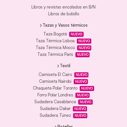
Libros y revistas encolados en B/N
Libros de bolsillo
Tazas y Vasos térmicos
Taza Bogotá
NUEVO
Taza Térmica Lisboa
NUEVO
Taza Térmica Moscú
NUEVO
Taza Térmica París
NUEVO
Textil
Camiseta El Cairo
NUEVO
Camiseta Nairobi
NUEVO
Chaqueta Polar Toronto
NUEVO
Forro Polar Londres
NUEVO
Sudadera Casablanca
NUEVO
Sudadera Dakar
NUEVO
Sudadera Túnez
NUEVO
Botellas