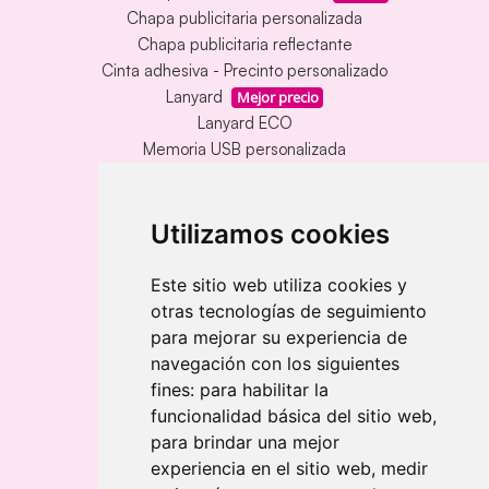
Chapa publicitaria personalizada
Chapa publicitaria reflectante
Cinta adhesiva - Precinto personalizado
Lanyard
Mejor precio
Lanyard ECO
Memoria USB personalizada
Alfombrillas de mesa vinílica
Memoria USB con carcasa metálica
Llavero redondo en madera y metal
Utilizamos cookies
Llavero grabado láser bambú
Llavero rectangular en madera clara
Este sitio web utiliza cookies y
otras tecnologías de seguimiento
Banderolas
para mejorar su experiencia de
Banderolas Gota
navegación con los siguientes
Banderolas Rectangulares
fines:
para habilitar la
Banderolas Surf
funcionalidad básica del sitio web
,
para brindar una mejor
experiencia en el sitio web
,
medir