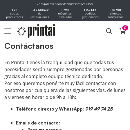
La mayor red online de impresores en cifras
+25
+47.500m2
+798
+162.144
+15.901
socios
de
máquinas
pedidos
clientes
productores
instalaciones
instaladas
gestionados
satisfechos
0
Contáctanos
En Printai tienes la tranquilidad que que todas tus
necesidades serán siempre gestionadas por personas
gracias al completo equipo técnico dedicado.
Por eso queremos ponérte muy fácil contactar con
nosotros por cualquiera de las siguientes vías, de lunes
a viernes en horario de 9h a 18h:
:
Teléfono directo y WhatsApp
919 49 74 25
Emails de contacto:
Presupuestos a