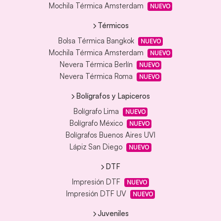
Mochila Térmica Amsterdam
NUEVO
Térmicos
Bolsa Térmica Bangkok
NUEVO
Mochila Térmica Amsterdam
NUEVO
Nevera Térmica Berlín
NUEVO
Nevera Térmica Roma
NUEVO
Bolígrafos y Lapiceros
Bolígrafo Lima
NUEVO
Bolígrafo México
NUEVO
Bolígrafos Buenos Aires UVI
Lápiz San Diego
NUEVO
DTF
Impresión DTF
NUEVO
Impresión DTF UV
NUEVO
Juveniles