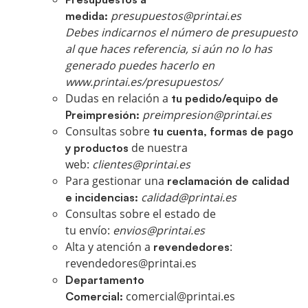
presupuestos@printai.es
medida:
Debes indicarnos el número de presupuesto
al que haces referencia, si aún no lo has
generado puedes hacerlo en
www.printai.es/presupuestos/
Dudas en relación a
tu pedido/equipo de
preimpresion@printai.es
Preimpresión:
Consultas sobre
tu cuenta, formas de pago
de nuestra
y productos
web:
clientes@printai.es
Para gestionar una
reclamación de calidad
calidad@printai.es
e incidencias:
Consultas sobre el estado de
tu envío:
envios@printai.es
Alta y atención a
:
revendedores
revendedores@printai.es
Departamento
comercial@printai.es
Comercial: