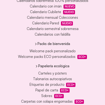
Calendarios sobremesa 100% personalizados
Calendario con imán
NUEVO
Calendario Cubilete
NUEVO
Calendario mensual Colecciones
Calendario Pared
NUEVO
Calendario semestral sobremesa
Calendarios con faldilla
Packs de bienvenida
Welcome pack personalizado
Welcome packs ECO personalizados
ECO+
Papelería ecológica
Carteles y pósters
Talonarios autocopiativos
Etiquetas de producto
ECO+
Papel de carta
ECO+
Sobres
ECO+
Carpetas con solapa engomadas
ECO+