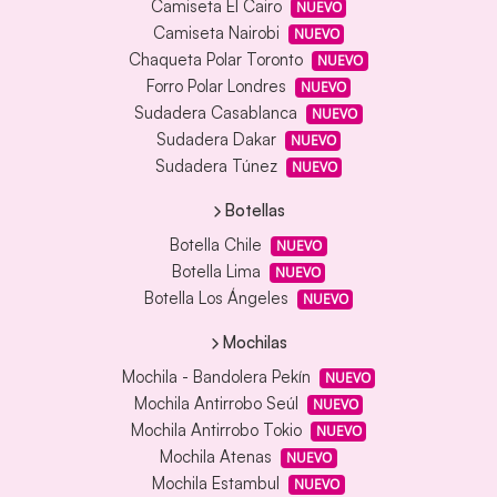
Camiseta El Cairo
NUEVO
Camiseta Nairobi
NUEVO
Chaqueta Polar Toronto
NUEVO
Forro Polar Londres
NUEVO
Sudadera Casablanca
NUEVO
Sudadera Dakar
NUEVO
Sudadera Túnez
NUEVO
Botellas
Botella Chile
NUEVO
Botella Lima
NUEVO
Botella Los Ángeles
NUEVO
Mochilas
Mochila - Bandolera Pekín
NUEVO
Mochila Antirrobo Seúl
NUEVO
Mochila Antirrobo Tokio
NUEVO
Mochila Atenas
NUEVO
Mochila Estambul
NUEVO