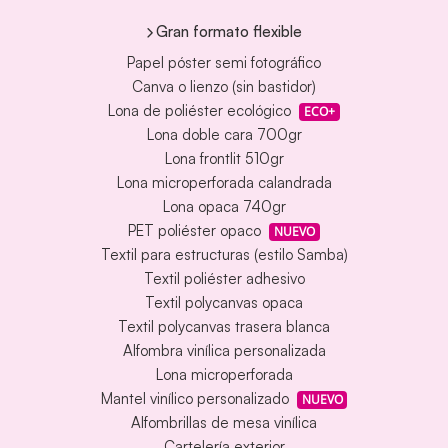
Gran formato flexible
Papel póster semi fotográfico
Canva o lienzo (sin bastidor)
Lona de poliéster ecológico
ECO+
Lona doble cara 700gr
Lona frontlit 510gr
Lona microperforada calandrada
Lona opaca 740gr
PET poliéster opaco
NUEVO
Textil para estructuras (estilo Samba)
Textil poliéster adhesivo
Textil polycanvas opaca
Textil polycanvas trasera blanca
Alfombra vinílica personalizada
Lona microperforada
Mantel vinílico personalizado
NUEVO
Alfombrillas de mesa vinílica
Cartelería exterior