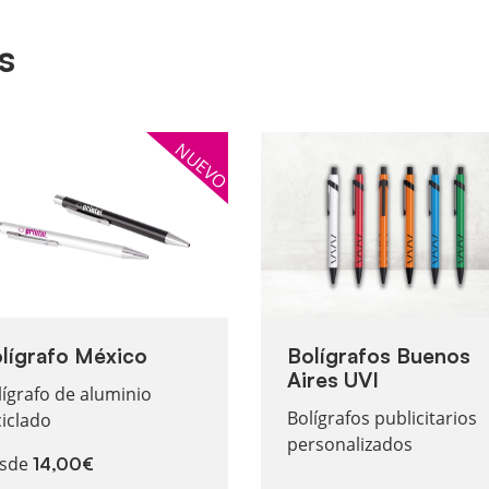
s
ás Bolígrafo México
Ver más Bolígrafos Buenos 
NUEVO
lígrafo México
Bolígrafos Buenos
Aires UVI
lígrafo de aluminio
Bolígrafos publicitarios
ciclado
personalizados
sde
14,00€