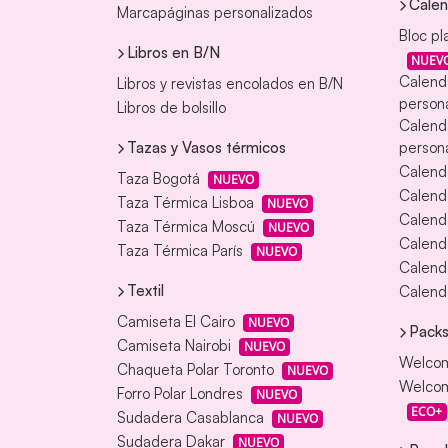
Calen
Marcapáginas personalizados
Bloc pl
Libros en B/N
NUEV
Calend
Libros y revistas encolados en B/N
persona
Libros de bolsillo
Calend
Tazas y Vasos térmicos
persona
Calend
Taza Bogotá
NUEVO
Calenda
Taza Térmica Lisboa
NUEVO
Calend
Taza Térmica Moscú
NUEVO
Calend
Taza Térmica París
NUEVO
Calend
Textil
Calenda
Camiseta El Cairo
NUEVO
Packs
Camiseta Nairobi
NUEVO
Welcom
Chaqueta Polar Toronto
NUEVO
Welcom
Forro Polar Londres
NUEVO
ECO+
Sudadera Casablanca
NUEVO
Sudadera Dakar
NUEVO