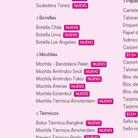
Papel
Sudadera Túnez
NUEVO
Cartele
Botellas
Talonar
Etiquet
Botella Chile
NUEVO
Papel d
Botella Lima
NUEVO
Sobres
Botella Los Ángeles
NUEVO
Carpet
Mochilas
ECO+
Carpeta
Mochila - Bandolera Pekín
NUEVO
Talonar
Mochila Antirrobo Seúl
NUEVO
Bloc d
Mochila Antirrobo Tokio
NUEVO
Bloc d
Mochila Atenas
NUEVO
Bloc de
Mochila Estambul
NUEVO
Tarjeto
Mochila Térmica Amsterdam
NUEVO
Tarjeto
Térmicos
ECO+
Sello a
Bolsa Térmica Bangkok
NUEVO
Sello m
Mochila Térmica Amsterdam
NUEVO
Nevera Térmica Berlín
NUEVO