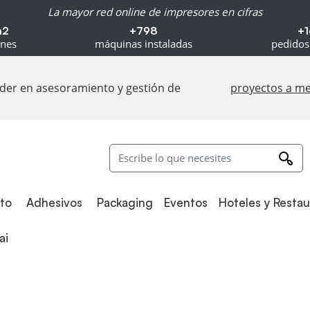
La mayor red online de impresores en cifras
m2
+798
+1
ones
máquinas instaladas
pedidos
líder en asesoramiento y gestión de
proyectos a m
Adhesivos
Packaging
to
Adhesivos
Packaging
Eventos
Hoteles y Resta
i
ai