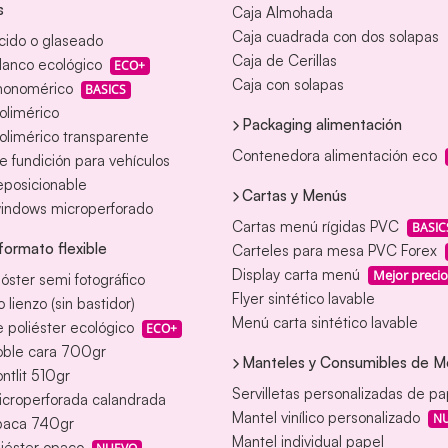
s
Caja Almohada
Caja cuadrada con dos solapas
ácido o glaseado
Caja de Cerillas
blanco ecológico
ECO+
Caja con solapas
 monomérico
BASICS
polimérico
Packaging alimentación
polimérico transparente
Contenedora alimentación eco
de fundición para vehículos
reposicionable
Cartas y Menús
windows microperforado
Cartas menú rígidas PVC
BASIC
formato flexible
Carteles para mesa PVC Forex
Display carta menú
Mejor precio
óster semi fotográfico
Flyer sintético lavable
 lienzo (sin bastidor)
Menú carta sintético lavable
 poliéster ecológico
ECO+
oble cara 700gr
Manteles y Consumibles de M
ontlit 510gr
Servilletas personalizadas de pa
icroperforada calandrada
Mantel vinílico personalizado
N
paca 740gr
Mantel individual papel
iéster opaco