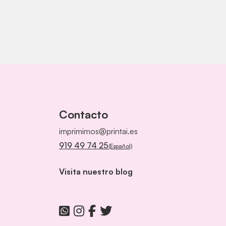
Contacto
imprimimos@printai.es
919 49 74 25
(Español)
Visita nuestro blog