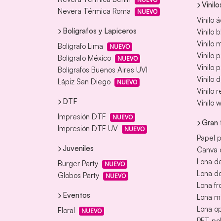
Vinilo
Nevera Térmica Roma
NUEVO
Vinilo 
Bolígrafos y Lapiceros
Vinilo 
Vinilo
Bolígrafo Lima
NUEVO
Vinilo 
Bolígrafo México
NUEVO
Vinilo 
Bolígrafos Buenos Aires UVI
Vinilo 
Lápiz San Diego
NUEVO
Vinilo 
DTF
Vinilo 
Impresión DTF
NUEVO
Gran 
Impresión DTF UV
NUEVO
Papel p
Juveniles
Canva o
Lona de
Burger Party
NUEVO
Lona d
Globos Party
NUEVO
Lona fr
Eventos
Lona m
Lona o
Floral
NUEVO
PET pol