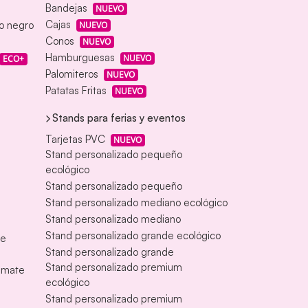
Bandejas
NUEVO
Cajas
eo negro
NUEVO
Conos
NUEVO
Hamburguesas
NUEVO
ECO+
Palomiteros
NUEVO
Patatas Fritas
NUEVO
Stands para ferias y eventos
Tarjetas PVC
NUEVO
Stand personalizado pequeño
ecológico
Stand personalizado pequeño
Stand personalizado mediano ecológico
Stand personalizado mediano
Stand personalizado grande ecológico
te
Stand personalizado grande
Stand personalizado premium
s mate
ecológico
Stand personalizado premium