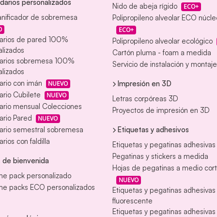
darios personalizados
Nido de abeja rígido
ECO+
anificador de sobremesa
Polipropileno alveolar ECO núcl
O
ECO+
arios de pared 100%
Polipropileno alveolar ecológico
lizados
Cartón pluma - foam a medida
arios sobremesa 100%
Servicio de instalación y montaje
lizados
ario con imán
Impresión en 3D
NUEVO
rio Cubilete
NUEVO
Letras corpóreas 3D
ario mensual Colecciones
Proyectos de impresión en 3D
ario Pared
NUEVO
Etiquetas y adhesivos
ario semestral sobremesa
rios con faldilla
Etiquetas y pegatinas adhesivas
Pegatinas y stickers a medida
 de bienvenida
Hojas de pegatinas a medio cor
e pack personalizado
NUEVO
e packs ECO personalizados
Etiquetas y pegatinas adhesiva
fluorescente
Etiquetas y pegatinas adhesivas