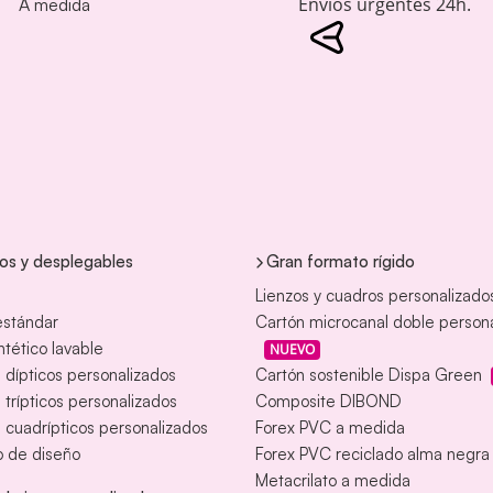
Envíos urgentes 24h.
A medida
tos y desplegables
Gran formato rígido
Lienzos y cuadros personalizado
estándar
Cartón microcanal doble person
intético lavable
NUEVO
s dípticos personalizados
Cartón sostenible Dispa Green
s trípticos personalizados
Composite DIBOND
s cuadrípticos personalizados
Forex PVC a medida
o de diseño
Forex PVC reciclado alma negra
Metacrilato a medida