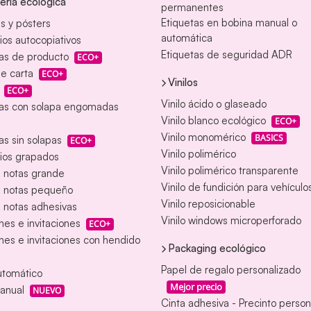
ería ecológica
permanentes
Etiquetas en bobina manual o
s y pósters
automática
ios autocopiativos
Etiquetas de seguridad ADR
as de producto
ECO+
e carta
ECO+
Vinilos
ECO+
Vinilo ácido o glaseado
as con solapa engomadas
Vinilo blanco ecológico
ECO+
Vinilo monomérico
BASICS
s sin solapas
ECO+
Vinilo polimérico
ios grapados
Vinilo polimérico transparente
e notas grande
Vinilo de fundición para vehículo
e notas pequeño
Vinilo reposicionable
 notas adhesivas
Vinilo windows microperforado
nes e invitaciones
ECO+
nes e invitaciones con hendido
Packaging ecológico
Papel de regalo personalizado
utomático
Mejor precio
anual
NUEVO
Cinta adhesiva - Precinto person