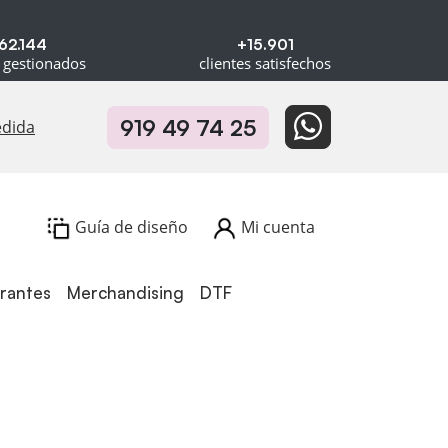
62.144
+15.901
 gestionados
clientes satisfechos
919 49 74 25
edida
Guía de diseño
Mi cuenta
urantes
Merchandising
DTF