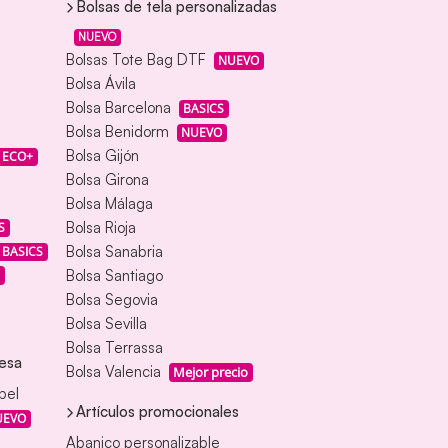
Bolsas de tela personalizadas
NUEVO
Bolsas Tote Bag DTF
NUEVO
Bolsa Ávila
Bolsa Barcelona
BASICS
Bolsa Benidorm
NUEVO
Bolsa Gijón
ECO+
Bolsa Girona
Bolsa Málaga
Bolsa Rioja
S
Bolsa Sanabria
BASICS
Bolsa Santiago
Bolsa Segovia
Bolsa Sevilla
Bolsa Terrassa
esa
Bolsa Valencia
Mejor precio
pel
Artículos promocionales
UEVO
Abanico personalizable