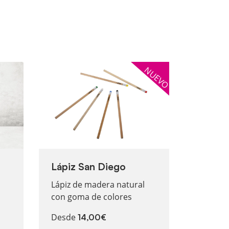
Aires UVI
Ver más Lápiz San Diego
NUEVO
Lápiz San Diego
Lápiz de madera natural
con goma de colores
Desde
14,00€