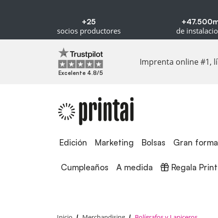
+25
+47.500
socios productores
de instalaci
Imprenta online #1, 
Excelente 4.8/5
Edición
Edición
Marketing
Bolsas
Gran forma
Regala Printa
Cumpleaños
A medida
Regala Print
Inicio
Merchandising
Bolígrafos y Lapiceros