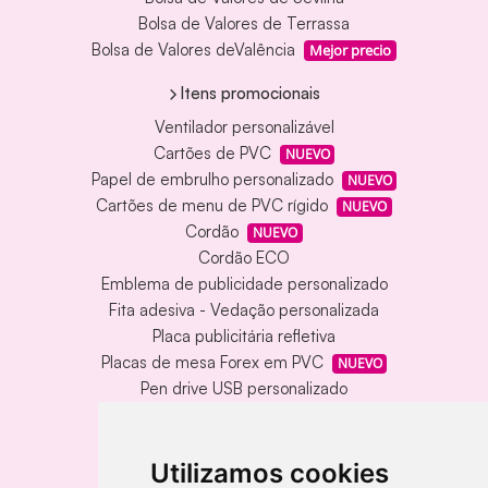
Bolsa de Valores de Terrassa
Bolsa de Valores deValência
Mejor precio
Itens promocionais
Ventilador personalizável
Cartões de PVC
NUEVO
Papel de embrulho personalizado
NUEVO
Cartões de menu de PVC rígido
NUEVO
Cordão
NUEVO
Cordão ECO
Emblema de publicidade personalizado
Fita adesiva - Vedação personalizada
Placa publicitária refletiva
Placas de mesa Forex em PVC
NUEVO
Pen drive USB personalizado
Pen drive USB com caixa de metal
Tapete de vinil personalizado
Chaveiro redondo em madeira e metal
Utilizamos cookies