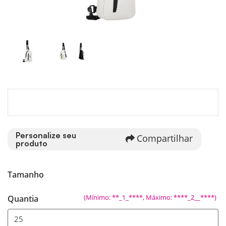
Personalize seu
Compartilhar
produto
Tamanho
(Mínimo: **_1_****, Máximo: ****_2__****)
Quantia