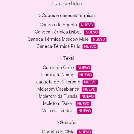
Livros de bolso
Copos e canecas térmicas
Caneca de Bogotá
NUEVO
Caneca Térmica Lisboa
NUEVO
Caneca Térmica Moscow Mule
NUEVO
Caneca Térmica Paris
NUEVO
Têxtil
Camiseta Cairo
NUEVO
Camiseta Nairóbi
NUEVO
Jaqueta de lã Toronto
NUEVO
Moletom Casablanca
NUEVO
Moletom da Tunísia
NUEVO
Moletom Dakar
NUEVO
Velo de Londres
NUEVO
Garrafas
Garrafa de Chile
NUEVO