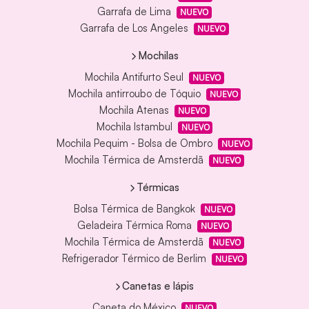
Garrafa de Lima
NUEVO
Garrafa de Los Angeles
NUEVO
Mochilas
Mochila Antifurto Seul
NUEVO
Mochila antirroubo de Tóquio
NUEVO
Mochila Atenas
NUEVO
Mochila Istambul
NUEVO
Mochila Pequim - Bolsa de Ombro
NUEVO
Mochila Térmica de Amsterdã
NUEVO
Térmicas
Bolsa Térmica de Bangkok
NUEVO
Geladeira Térmica Roma
NUEVO
Mochila Térmica de Amsterdã
NUEVO
Refrigerador Térmico de Berlim
NUEVO
Canetas e lápis
Caneta do México
NUEVO