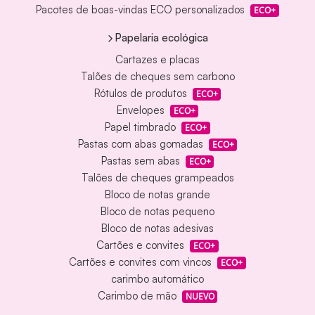
Pacotes de boas-vindas ECO personalizados
ECO+
Papelaria ecológica
Cartazes e placas
Talões de cheques sem carbono
Rótulos de produtos
ECO+
Envelopes
ECO+
Papel timbrado
ECO+
Pastas com abas gomadas
ECO+
Pastas sem abas
ECO+
Talões de cheques grampeados
Bloco de notas grande
Bloco de notas pequeno
Bloco de notas adesivas
Cartões e convites
ECO+
Cartões e convites com vincos
ECO+
carimbo automático
Carimbo de mão
NUEVO