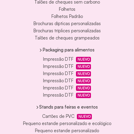
Talões de cheques sem carbono
Folhetos
Folhetos Padrão
Brochuras dípticas personalizadas
Brochuras tríplices personalizadas
Talões de cheques grampeados
Packaging para alimentos
Impressão DTF
NUEVO
Impressão DTF
NUEVO
Impressão DTF
NUEVO
Impressão DTF
NUEVO
Impressão DTF
NUEVO
Impressão DTF
NUEVO
Stands para feiras e eventos
Cartões de PVC
NUEVO
Pequeno estande personalizado e ecológico
Pequeno estande personalizado