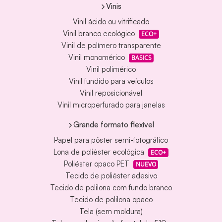
Vinis
Vinil ácido ou vitrificado
Vinil branco ecológico
ECO+
Vinil de polímero transparente
Vinil monomérico
BASICS
Vinil polimérico
Vinil fundido para veículos
Vinil reposicionável
Vinil microperfurado para janelas
Grande formato flexível
Papel para pôster semi-fotográfico
Lona de poliéster ecológica
ECO+
Poliéster opaco PET
NUEVO
Tecido de poliéster adesivo
Tecido de polilona com fundo branco
Tecido de polilona opaco
Tela (sem moldura)