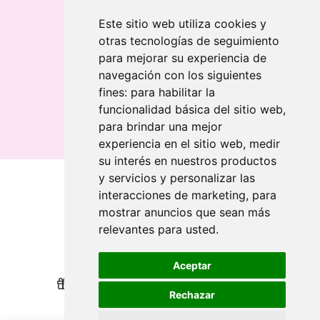
Chaveiro de bambu gravado a laser
Chaveiro retangular em madeira clara
Este sitio web utiliza cookies y
otras tecnologías de seguimiento
Banderolas
para mejorar su experiencia de
Bandeiras publicitárias
navegación con los siguientes
Bandeiras publicitárias
fines:
para habilitar la
Bandeiras publicitárias
funcionalidad básica del sitio web
,
para brindar una mejor
experiencia en el sitio web
,
medir
su interés en nuestros productos
y servicios y personalizar las
interacciones de marketing
,
para
Quem somos
mostrar anuncios que sean más
relevantes para usted
.
Revendedores
Revendedores
Impressão sustentável
Impressão sustentável
Aceptar
Nós recompensamos sua lealdade
Nós recompensamos sua lealdade
Rechazar
Ajuda
Ajuda