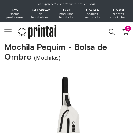
La mayor red online de impresores en cifras
+25
+47.500m2
+798
+162.144
+15.901
socios
de
máquinas
pedidos
clientes
productores
instalaciones
instaladas
gestionados
satisfechos
0
Mochila Pequim - Bolsa de
Ombro
(Mochilas)