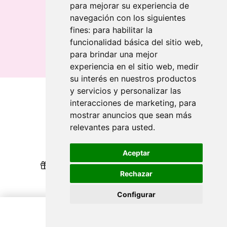
para mejorar su experiencia de
Bandeiras publicitárias
navegación con los siguientes
Bandeiras publicitárias
fines:
para habilitar la
Bandeiras publicitárias
funcionalidad básica del sitio web
,
para brindar una mejor
experiencia en el sitio web
,
medir
su interés en nuestros productos
y servicios y personalizar las
interacciones de marketing
,
para
Quem somos
mostrar anuncios que sean más
relevantes para usted
.
Revendedores
Revendedores
Impressão sustentável
Impressão sustentável
Aceptar
Nós recompensamos sua lealdade
Nós recompensamos sua lealdade
Rechazar
Ajuda
Ajuda
Configurar
Printai 2024. Todos os direitos reservados.
Update cookies preferences