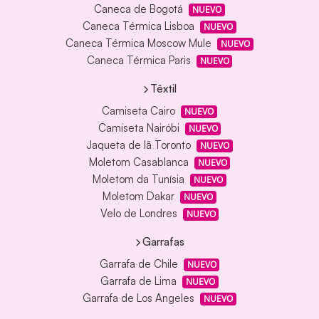
Caneca de Bogotá
NUEVO
Caneca Térmica Lisboa
NUEVO
Caneca Térmica Moscow Mule
NUEVO
Caneca Térmica Paris
NUEVO
Têxtil
Camiseta Cairo
NUEVO
Camiseta Nairóbi
NUEVO
Jaqueta de lã Toronto
NUEVO
Moletom Casablanca
NUEVO
Moletom da Tunísia
NUEVO
Moletom Dakar
NUEVO
Velo de Londres
NUEVO
Garrafas
Garrafa de Chile
NUEVO
Garrafa de Lima
NUEVO
Garrafa de Los Angeles
NUEVO