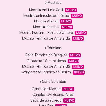
Mochilas
Mochila Antifurto Seul
NUEVO
Mochila antirroubo de Tóquio
NUEVO
Mochila Atenas
NUEVO
Mochila Istambul
NUEVO
Mochila Pequim - Bolsa de Ombro
NUEVO
Mochila Térmica de Amsterdã
NUEVO
Térmicas
Bolsa Térmica de Bangkok
NUEVO
Geladeira Térmica Roma
NUEVO
Mochila Térmica de Amsterdã
NUEVO
Refrigerador Térmico de Berlim
NUEVO
Canetas e lápis
Caneta do México
NUEVO
Canetas UVI Buenos Aires
Lápis de San Diego
NUEVO
Lima Pen