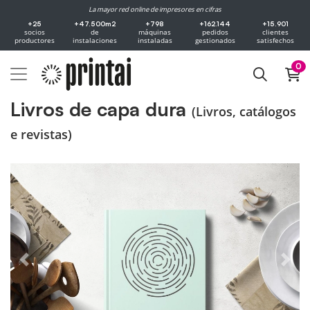
La mayor red online de impresores en cifras
+25
+47.500m2
+798
+162.144
+15.901
socios
de
máquinas
pedidos
clientes
productores
instalaciones
instaladas
gestionados
satisfechos
0
Livros de capa dura
(Livros, catálogos
e revistas)