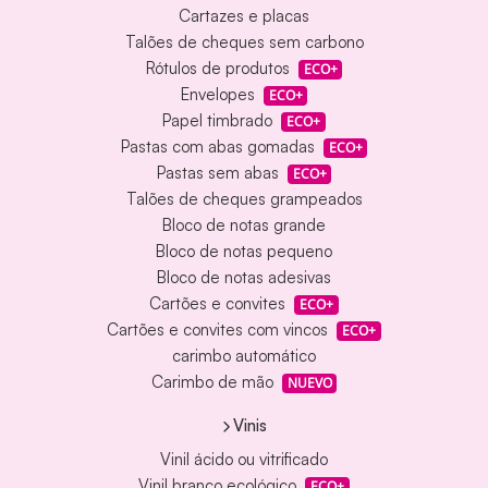
Cartazes e placas
Talões de cheques sem carbono
Rótulos de produtos
ECO+
Envelopes
ECO+
Papel timbrado
ECO+
Pastas com abas gomadas
ECO+
Pastas sem abas
ECO+
Talões de cheques grampeados
Bloco de notas grande
Bloco de notas pequeno
Bloco de notas adesivas
Cartões e convites
ECO+
Cartões e convites com vincos
ECO+
carimbo automático
Carimbo de mão
NUEVO
Vinis
Vinil ácido ou vitrificado
Vinil branco ecológico
ECO+