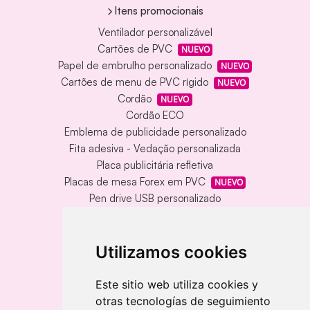
Itens promocionais
Ventilador personalizável
Cartões de PVC
NUEVO
Papel de embrulho personalizado
NUEVO
Cartões de menu de PVC rígido
NUEVO
Cordão
NUEVO
Cordão ECO
Emblema de publicidade personalizado
Fita adesiva - Vedação personalizada
Placa publicitária refletiva
Placas de mesa Forex em PVC
NUEVO
Pen drive USB personalizado
Pen drive USB com caixa de metal
Tapete de vinil personalizado
Chaveiro redondo em madeira e metal
Utilizamos cookies
Chaveiro de bambu gravado a laser
Chaveiro retangular em madeira clara
Este sitio web utiliza cookies y
otras tecnologías de seguimiento
Banderolas