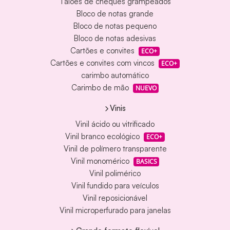
Talões de cheques grampeados
Bloco de notas grande
Bloco de notas pequeno
Bloco de notas adesivas
Cartões e convites
ECO+
Cartões e convites com vincos
ECO+
carimbo automático
Carimbo de mão
NUEVO
Vinis
Vinil ácido ou vitrificado
Vinil branco ecológico
ECO+
Vinil de polímero transparente
Vinil monomérico
BASICS
Vinil polimérico
Vinil fundido para veículos
Vinil reposicionável
Vinil microperfurado para janelas