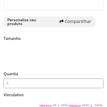
Personalize seu
Compartilhar
produto
Tamanho
Quantia
Vinculativo
(Mínimo: **_1_****, Máximo: ****_2__****)