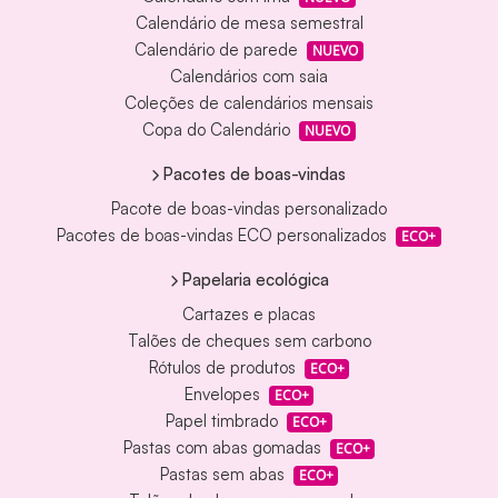
Calendário de mesa semestral
Calendário de parede
NUEVO
Calendários com saia
Coleções de calendários mensais
Copa do Calendário
NUEVO
Pacotes de boas-vindas
Pacote de boas-vindas personalizado
Pacotes de boas-vindas ECO personalizados
ECO+
Papelaria ecológica
Cartazes e placas
Talões de cheques sem carbono
Rótulos de produtos
ECO+
Envelopes
ECO+
Papel timbrado
ECO+
Pastas com abas gomadas
ECO+
Pastas sem abas
ECO+