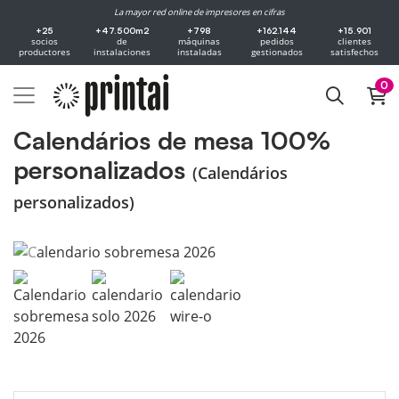
La mayor red online de impresores en cifras
+25
+47.500m2
+798
+162.144
+15.901
socios
de
máquinas
pedidos
clientes
productores
instalaciones
instaladas
gestionados
satisfechos
0
Calendários de mesa 100%
personalizados
(Calendários
personalizados)