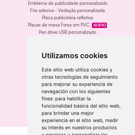
Emblema de publicidade personalizado
Fita adesiva - Vedação personalizada
Placa publicitária refletiva
Placas de mesa Forex em PVC
NUEVO
Pen drive USB personalizado
Pen drive USB com caixa de metal
Tapete de vinil personalizado
Chaveiro redondo em madeira e metal
Utilizamos cookies
Chaveiro de bambu gravado a laser
Chaveiro retangular em madeira clara
Este sitio web utiliza cookies y
otras tecnologías de seguimiento
Banderolas
para mejorar su experiencia de
Bandeiras publicitárias
navegación con los siguientes
Bandeiras publicitárias
fines:
para habilitar la
Bandeiras publicitárias
funcionalidad básica del sitio web
,
para brindar una mejor
experiencia en el sitio web
,
medir
su interés en nuestros productos
y servicios y personalizar las