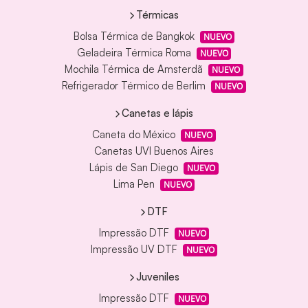
Térmicas
Bolsa Térmica de Bangkok
NUEVO
Geladeira Térmica Roma
NUEVO
Mochila Térmica de Amsterdã
NUEVO
Refrigerador Térmico de Berlim
NUEVO
Canetas e lápis
Caneta do México
NUEVO
Canetas UVI Buenos Aires
Lápis de San Diego
NUEVO
Lima Pen
NUEVO
DTF
Impressão DTF
NUEVO
Impressão UV DTF
NUEVO
Juveniles
Impressão DTF
NUEVO