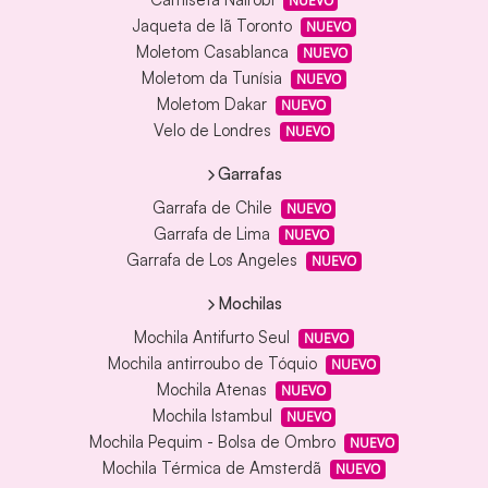
NUEVO
Jaqueta de lã Toronto
NUEVO
Moletom Casablanca
NUEVO
Moletom da Tunísia
NUEVO
Moletom Dakar
NUEVO
Velo de Londres
NUEVO
Garrafas
Garrafa de Chile
NUEVO
Garrafa de Lima
NUEVO
Garrafa de Los Angeles
NUEVO
Mochilas
Mochila Antifurto Seul
NUEVO
Mochila antirroubo de Tóquio
NUEVO
Mochila Atenas
NUEVO
Mochila Istambul
NUEVO
Mochila Pequim - Bolsa de Ombro
NUEVO
Mochila Térmica de Amsterdã
NUEVO