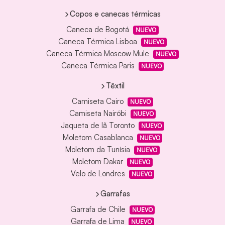
Copos e canecas térmicas
Caneca de Bogotá
NUEVO
Caneca Térmica Lisboa
NUEVO
Caneca Térmica Moscow Mule
NUEVO
Caneca Térmica Paris
NUEVO
Têxtil
Camiseta Cairo
NUEVO
Camiseta Nairóbi
NUEVO
Jaqueta de lã Toronto
NUEVO
Moletom Casablanca
NUEVO
Moletom da Tunísia
NUEVO
Moletom Dakar
NUEVO
Velo de Londres
NUEVO
Garrafas
Garrafa de Chile
NUEVO
Garrafa de Lima
NUEVO