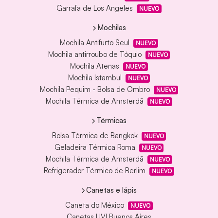
Garrafa de Los Angeles
NUEVO
Mochilas
Mochila Antifurto Seul
NUEVO
Mochila antirroubo de Tóquio
NUEVO
Mochila Atenas
NUEVO
Mochila Istambul
NUEVO
Mochila Pequim - Bolsa de Ombro
NUEVO
Mochila Térmica de Amsterdã
NUEVO
Térmicas
Bolsa Térmica de Bangkok
NUEVO
Geladeira Térmica Roma
NUEVO
Mochila Térmica de Amsterdã
NUEVO
Refrigerador Térmico de Berlim
NUEVO
Canetas e lápis
Caneta do México
NUEVO
Canetas UVI Buenos Aires