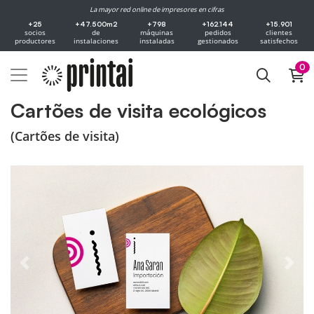
La mayor red online de impresores en cifras
+25
+47.500m2
+798
+162.144
+15.901
socios
de
máquinas
pedidos
clientes
productores
instalaciones
instaladas
gestionados
satisfechos
0
Cartões de visita ecológicos
(Cartões de visita)