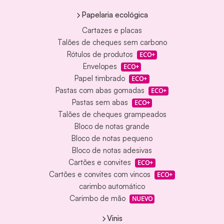
Papelaria ecológica
Cartazes e placas
Talões de cheques sem carbono
Rótulos de produtos
ECO+
Envelopes
ECO+
Papel timbrado
ECO+
Pastas com abas gomadas
ECO+
Pastas sem abas
ECO+
Talões de cheques grampeados
Bloco de notas grande
Bloco de notas pequeno
Bloco de notas adesivas
Cartões e convites
ECO+
Cartões e convites com vincos
ECO+
carimbo automático
Carimbo de mão
NUEVO
Vinis