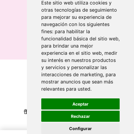
Chaveiro retangular em madeira clara
Este sitio web utiliza cookies y
otras tecnologías de seguimiento
Banderolas
para mejorar su experiencia de
Bandeiras publicitárias
navegación con los siguientes
Bandeiras publicitárias
fines:
para habilitar la
Bandeiras publicitárias
funcionalidad básica del sitio web
,
para brindar una mejor
experiencia en el sitio web
,
medir
su interés en nuestros productos
y servicios y personalizar las
interacciones de marketing
,
para
Quem somos
mostrar anuncios que sean más
relevantes para usted
.
Revendedores
Revendedores
Impressão sustentável
Impressão sustentável
Aceptar
Nós recompensamos sua lealdade
Nós recompensamos sua lealdade
Rechazar
Ajuda
Ajuda
Configurar