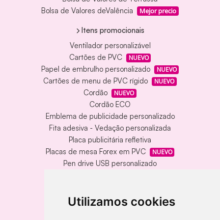
Bolsa de Valores deValência
Mejor precio
Itens promocionais
Ventilador personalizável
Cartões de PVC
NUEVO
Papel de embrulho personalizado
NUEVO
Cartões de menu de PVC rígido
NUEVO
Cordão
NUEVO
Cordão ECO
Emblema de publicidade personalizado
Fita adesiva - Vedação personalizada
Placa publicitária refletiva
Placas de mesa Forex em PVC
NUEVO
Pen drive USB personalizado
Pen drive USB com caixa de metal
Tapete de vinil personalizado
Chaveiro redondo em madeira e metal
Utilizamos cookies
Chaveiro de bambu gravado a laser