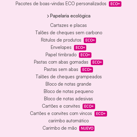
Pacotes de boas-vindas ECO personalizados
ECO+
Papelaria ecológica
Cartazes e placas
Talões de cheques sem carbono
Rótulos de produtos
ECO+
Envelopes
ECO+
Papel timbrado
ECO+
Pastas com abas gomadas
ECO+
Pastas sem abas
ECO+
Talões de cheques grampeados
Bloco de notas grande
Bloco de notas pequeno
Bloco de notas adesivas
Cartões e convites
ECO+
Cartões e convites com vincos
ECO+
carimbo automático
Carimbo de mão
NUEVO