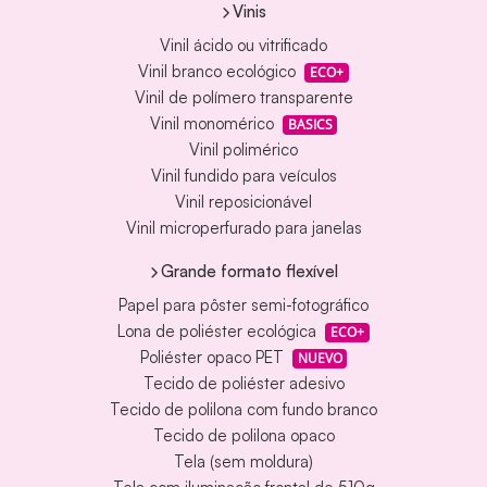
Vinis
Vinil ácido ou vitrificado
Vinil branco ecológico
ECO+
Vinil de polímero transparente
Vinil monomérico
BASICS
Vinil polimérico
Vinil fundido para veículos
Vinil reposicionável
Vinil microperfurado para janelas
Grande formato flexível
Papel para pôster semi-fotográfico
Lona de poliéster ecológica
ECO+
Poliéster opaco PET
NUEVO
Tecido de poliéster adesivo
Tecido de polilona com fundo branco
Tecido de polilona opaco
Tela (sem moldura)