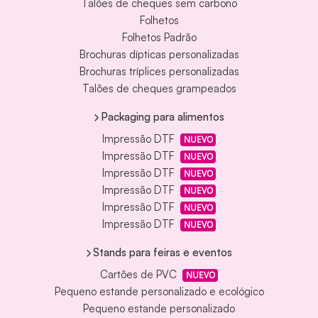
Talões de cheques sem carbono
Folhetos
Folhetos Padrão
Brochuras dípticas personalizadas
Brochuras tríplices personalizadas
Talões de cheques grampeados
Packaging para alimentos
Impressão DTF
NUEVO
Impressão DTF
NUEVO
Impressão DTF
NUEVO
Impressão DTF
NUEVO
Impressão DTF
NUEVO
Impressão DTF
NUEVO
Stands para feiras e eventos
Cartões de PVC
NUEVO
Pequeno estande personalizado e ecológico
Pequeno estande personalizado