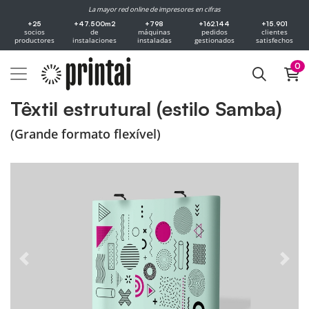
La mayor red online de impresores en cifras
+25
+47.500m2
+798
+162.144
+15.901
socios
de
máquinas
pedidos
clientes
productores
instalaciones
instaladas
gestionados
satisfechos
0
Têxtil estrutural (estilo Samba)
(Grande formato flexível)