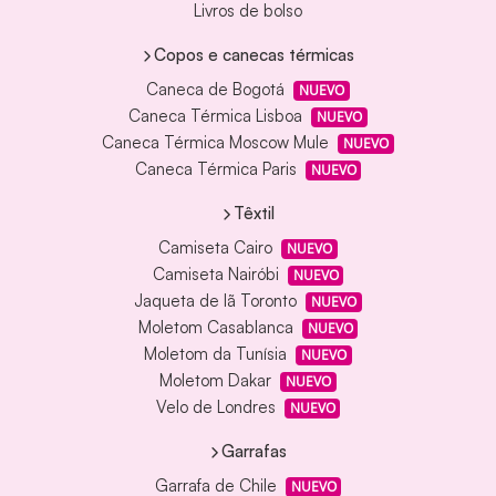
Livros de bolso
Copos e canecas térmicas
Caneca de Bogotá
NUEVO
Caneca Térmica Lisboa
NUEVO
Caneca Térmica Moscow Mule
NUEVO
Caneca Térmica Paris
NUEVO
Têxtil
Camiseta Cairo
NUEVO
Camiseta Nairóbi
NUEVO
Jaqueta de lã Toronto
NUEVO
Moletom Casablanca
NUEVO
Moletom da Tunísia
NUEVO
Moletom Dakar
NUEVO
Velo de Londres
NUEVO
Garrafas
Garrafa de Chile
NUEVO