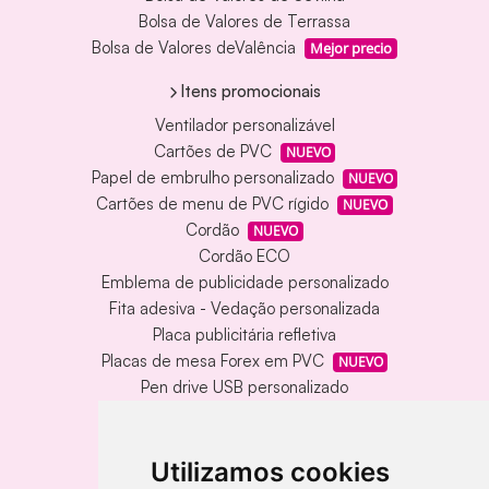
Bolsa de Valores de Terrassa
Bolsa de Valores deValência
Mejor precio
Itens promocionais
Ventilador personalizável
Cartões de PVC
NUEVO
Papel de embrulho personalizado
NUEVO
Cartões de menu de PVC rígido
NUEVO
Cordão
NUEVO
Cordão ECO
Emblema de publicidade personalizado
Fita adesiva - Vedação personalizada
Placa publicitária refletiva
Placas de mesa Forex em PVC
NUEVO
Pen drive USB personalizado
Pen drive USB com caixa de metal
Tapete de vinil personalizado
Chaveiro redondo em madeira e metal
Utilizamos cookies