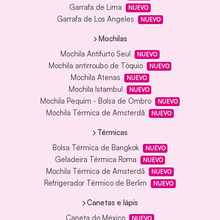
Garrafa de Lima
NUEVO
Garrafa de Los Angeles
NUEVO
Mochilas
Mochila Antifurto Seul
NUEVO
Mochila antirroubo de Tóquio
NUEVO
Mochila Atenas
NUEVO
Mochila Istambul
NUEVO
Mochila Pequim - Bolsa de Ombro
NUEVO
Mochila Térmica de Amsterdã
NUEVO
Térmicas
Bolsa Térmica de Bangkok
NUEVO
Geladeira Térmica Roma
NUEVO
Mochila Térmica de Amsterdã
NUEVO
Refrigerador Térmico de Berlim
NUEVO
Canetas e lápis
Caneta do México
NUEVO