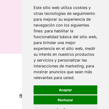
Chaveiro de bambu gravado a laser
Chaveiro retangular em madeira clara
Este sitio web utiliza cookies y
otras tecnologías de seguimiento
Banderolas
para mejorar su experiencia de
Bandeiras publicitárias
navegación con los siguientes
Bandeiras publicitárias
fines:
para habilitar la
Bandeiras publicitárias
funcionalidad básica del sitio web
,
para brindar una mejor
experiencia en el sitio web
,
medir
su interés en nuestros productos
y servicios y personalizar las
interacciones de marketing
,
para
Quem somos
mostrar anuncios que sean más
relevantes para usted
.
Revendedores
Revendedores
Impressão sustentável
Impressão sustentável
Aceptar
Nós recompensamos sua lealdade
Nós recompensamos sua lealdade
Rechazar
Ajuda
Ajuda