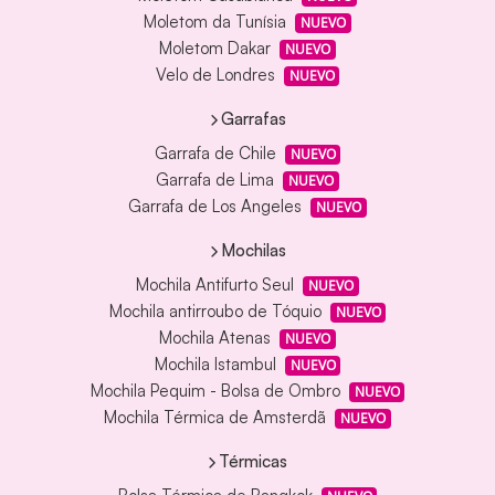
Moletom da Tunísia
NUEVO
Moletom Dakar
NUEVO
Velo de Londres
NUEVO
Garrafas
Garrafa de Chile
NUEVO
Garrafa de Lima
NUEVO
Garrafa de Los Angeles
NUEVO
Mochilas
Mochila Antifurto Seul
NUEVO
Mochila antirroubo de Tóquio
NUEVO
Mochila Atenas
NUEVO
Mochila Istambul
NUEVO
Mochila Pequim - Bolsa de Ombro
NUEVO
Mochila Térmica de Amsterdã
NUEVO
Térmicas