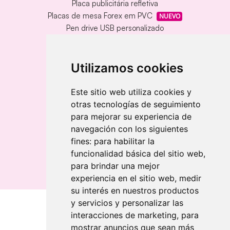
Placa publicitária refletiva
Placas de mesa Forex em PVC
NUEVO
Pen drive USB personalizado
Pen drive USB com caixa de metal
Tapete de vinil personalizado
Chaveiro redondo em madeira e metal
Utilizamos cookies
Chaveiro de bambu gravado a laser
Chaveiro retangular em madeira clara
Este sitio web utiliza cookies y
otras tecnologías de seguimiento
Banderolas
para mejorar su experiencia de
Bandeiras publicitárias
navegación con los siguientes
Bandeiras publicitárias
fines:
para habilitar la
Bandeiras publicitárias
funcionalidad básica del sitio web
,
para brindar una mejor
experiencia en el sitio web
,
medir
su interés en nuestros productos
y servicios y personalizar las
interacciones de marketing
,
para
Quem somos
mostrar anuncios que sean más