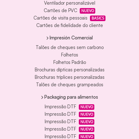
Ventilador personalizável
Cartões de PVC
NUEVO
Cartões de visita pessoais
BASICS
Cartões de fidelidade do cliente
Impresión Comercial
Talões de cheques sem carbono
Folhetos
Folhetos Padrão
Brochuras dípticas personalizadas
Brochuras tríplices personalizadas
Talões de cheques grampeados
Packaging para alimentos
Impressão DTF
NUEVO
Impressão DTF
NUEVO
Impressão DTF
NUEVO
Impressão DTF
NUEVO
Impressão DTF
NUEVO