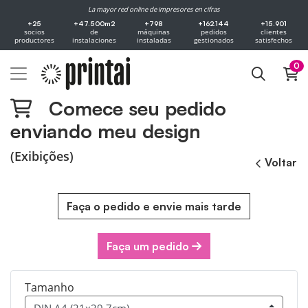
La mayor red online de impresores en cifras
+25
+47.500m2
+798
+162.144
+15.901
socios
de
máquinas
pedidos
clientes
productores
instalaciones
instaladas
gestionados
satisfechos
0
Comece seu pedido
enviando meu design
(Exibições)
Voltar
Faça o pedido e envie mais tarde
Faça um pedido
Tamanho