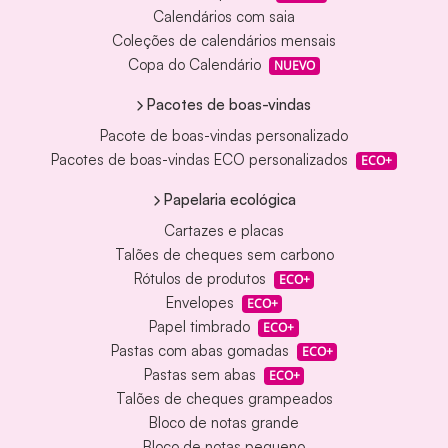
Calendários com saia
Coleções de calendários mensais
Copa do Calendário
NUEVO
Pacotes de boas-vindas
Pacote de boas-vindas personalizado
Pacotes de boas-vindas ECO personalizados
ECO+
Papelaria ecológica
Cartazes e placas
Talões de cheques sem carbono
Rótulos de produtos
ECO+
Envelopes
ECO+
Papel timbrado
ECO+
Pastas com abas gomadas
ECO+
Pastas sem abas
ECO+
Talões de cheques grampeados
Bloco de notas grande
Bloco de notas pequeno