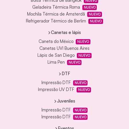
Bolsa Térmica de Bangkok
NUEVO
Geladeira Térmica Roma
NUEVO
Mochila Térmica de Amsterdã
NUEVO
Refrigerador Térmico de Berlim
NUEVO
Canetas e lápis
Caneta do México
NUEVO
Canetas UVI Buenos Aires
Lápis de San Diego
NUEVO
Lima Pen
NUEVO
DTF
Impressão DTF
NUEVO
Impressão UV DTF
NUEVO
Juveniles
Impressão DTF
NUEVO
Impressão DTF
NUEVO
Eventos