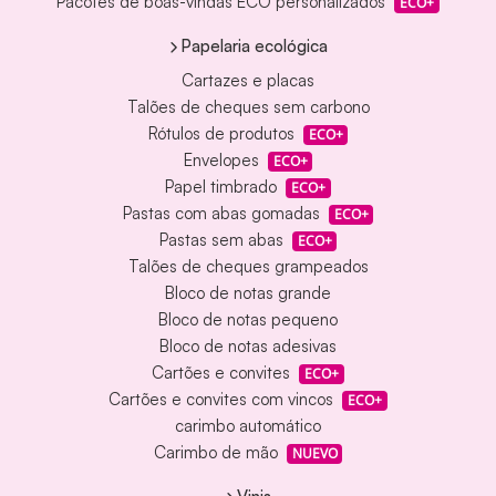
Pacotes de boas-vindas ECO personalizados
ECO+
Papelaria ecológica
Cartazes e placas
Talões de cheques sem carbono
Rótulos de produtos
ECO+
Envelopes
ECO+
Papel timbrado
ECO+
Pastas com abas gomadas
ECO+
Pastas sem abas
ECO+
Talões de cheques grampeados
Bloco de notas grande
Bloco de notas pequeno
Bloco de notas adesivas
Cartões e convites
ECO+
Cartões e convites com vincos
ECO+
carimbo automático
Carimbo de mão
NUEVO