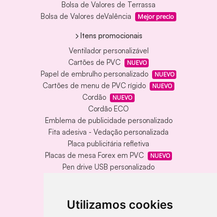
Bolsa de Valores de Terrassa
Bolsa de Valores deValência
Mejor precio
Itens promocionais
Ventilador personalizável
Cartões de PVC
NUEVO
Papel de embrulho personalizado
NUEVO
Cartões de menu de PVC rígido
NUEVO
Cordão
NUEVO
Cordão ECO
Emblema de publicidade personalizado
Fita adesiva - Vedação personalizada
Placa publicitária refletiva
Placas de mesa Forex em PVC
NUEVO
Pen drive USB personalizado
Pen drive USB com caixa de metal
Tapete de vinil personalizado
Chaveiro redondo em madeira e metal
Utilizamos cookies
Chaveiro de bambu gravado a laser