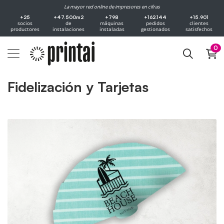
La mayor red online de impresores en cifras
+25
+47.500m2
+798
+162.144
+15.901
socios
de
máquinas
pedidos
clientes
productores
instalaciones
instaladas
gestionados
satisfechos
0
Fidelización y Tarjetas
Ver mais Ventilador personalizável