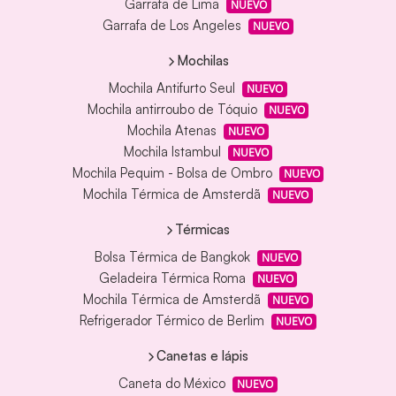
Garrafa de Lima
NUEVO
Garrafa de Los Angeles
NUEVO
Mochilas
Mochila Antifurto Seul
NUEVO
Mochila antirroubo de Tóquio
NUEVO
Mochila Atenas
NUEVO
Mochila Istambul
NUEVO
Mochila Pequim - Bolsa de Ombro
NUEVO
Mochila Térmica de Amsterdã
NUEVO
Térmicas
Bolsa Térmica de Bangkok
NUEVO
Geladeira Térmica Roma
NUEVO
Mochila Térmica de Amsterdã
NUEVO
Refrigerador Térmico de Berlim
NUEVO
Canetas e lápis
Caneta do México
NUEVO