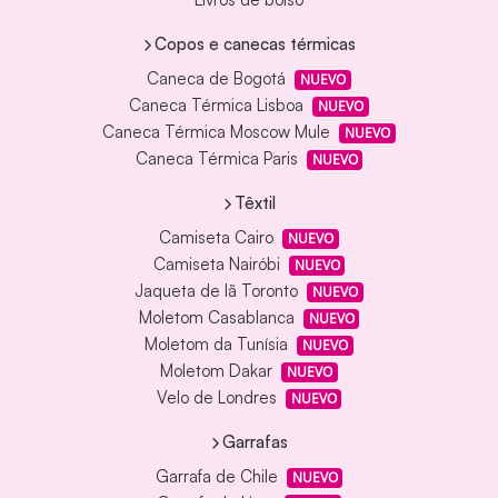
Copos e canecas térmicas
Caneca de Bogotá
NUEVO
Caneca Térmica Lisboa
NUEVO
Caneca Térmica Moscow Mule
NUEVO
Caneca Térmica Paris
NUEVO
Têxtil
Camiseta Cairo
NUEVO
Camiseta Nairóbi
NUEVO
Jaqueta de lã Toronto
NUEVO
Moletom Casablanca
NUEVO
Moletom da Tunísia
NUEVO
Moletom Dakar
NUEVO
Velo de Londres
NUEVO
Garrafas
Garrafa de Chile
NUEVO