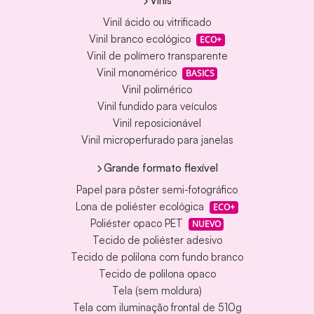
Vinis
Vinil ácido ou vitrificado
Vinil branco ecológico
ECO+
Vinil de polímero transparente
Vinil monomérico
BASICS
Vinil polimérico
Vinil fundido para veículos
Vinil reposicionável
Vinil microperfurado para janelas
Grande formato flexível
Papel para pôster semi-fotográfico
Lona de poliéster ecológica
ECO+
Poliéster opaco PET
NUEVO
Tecido de poliéster adesivo
Tecido de polilona com fundo branco
Tecido de polilona opaco
Tela (sem moldura)
Tela com iluminação frontal de 510g