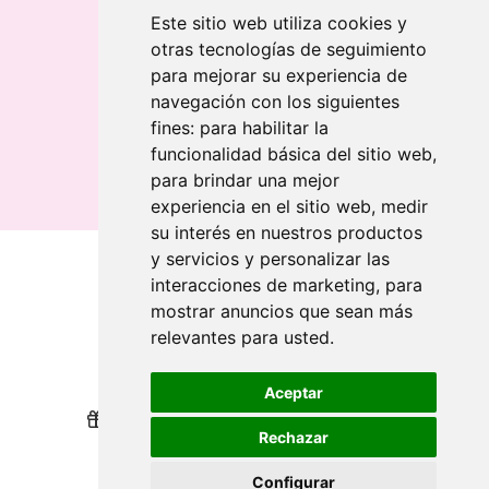
Chaveiro retangular em madeira clara
Este sitio web utiliza cookies y
otras tecnologías de seguimiento
Banderolas
para mejorar su experiencia de
Bandeiras publicitárias
navegación con los siguientes
Bandeiras publicitárias
fines:
para habilitar la
Bandeiras publicitárias
funcionalidad básica del sitio web
,
para brindar una mejor
experiencia en el sitio web
,
medir
su interés en nuestros productos
y servicios y personalizar las
interacciones de marketing
,
para
Quem somos
mostrar anuncios que sean más
relevantes para usted
.
Revendedores
Revendedores
Impressão sustentável
Impressão sustentável
Aceptar
Nós recompensamos sua lealdade
Nós recompensamos sua lealdade
Rechazar
Ajuda
Ajuda
Configurar