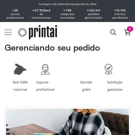
La mayor red online de impresores en cifras
+25
+47.500m2
+798
+162.144
+15.901
socios
de
máquinas
pedidos
clientes
productores
instalaciones
instaladas
gestionados
satisfechos
0
Gerenciando seu pedido
Red 100%
Suporte
Revisão
Satisfação
nacional
profissional
grátis
garantida