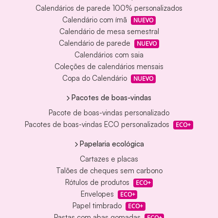
Calendários de parede 100% personalizados
Calendário com ímã
NUEVO
Calendário de mesa semestral
Calendário de parede
NUEVO
Calendários com saia
Coleções de calendários mensais
Copa do Calendário
NUEVO
Pacotes de boas-vindas
Pacote de boas-vindas personalizado
Pacotes de boas-vindas ECO personalizados
ECO+
Papelaria ecológica
Cartazes e placas
Talões de cheques sem carbono
Rótulos de produtos
ECO+
Envelopes
ECO+
Papel timbrado
ECO+
Pastas com abas gomadas
ECO+