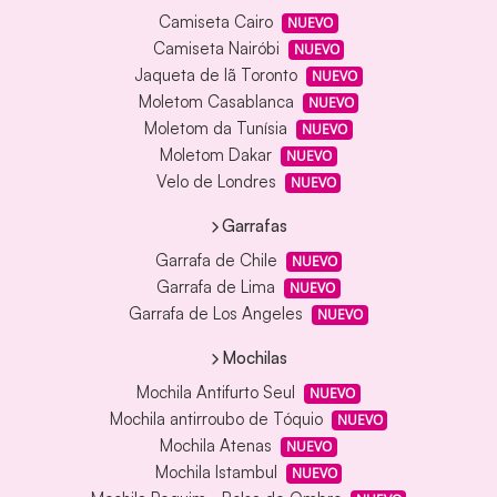
Camiseta Cairo
NUEVO
Camiseta Nairóbi
NUEVO
Jaqueta de lã Toronto
NUEVO
Moletom Casablanca
NUEVO
Moletom da Tunísia
NUEVO
Moletom Dakar
NUEVO
Velo de Londres
NUEVO
Garrafas
Garrafa de Chile
NUEVO
Garrafa de Lima
NUEVO
Garrafa de Los Angeles
NUEVO
Mochilas
Mochila Antifurto Seul
NUEVO
Mochila antirroubo de Tóquio
NUEVO
Mochila Atenas
NUEVO
Mochila Istambul
NUEVO