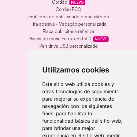
Cordão
NUEVO
Cordão ECO
Emblema de publicidade personalizado
Fita adesiva - Vedação personalizada
Placa publicitária refletiva
Placas de mesa Forex em PVC
NUEVO
Pen drive USB personalizado
Pen drive USB com caixa de metal
Tapete de vinil personalizado
Chaveiro redondo em madeira e metal
Utilizamos cookies
Chaveiro de bambu gravado a laser
Chaveiro retangular em madeira clara
Este sitio web utiliza cookies y
otras tecnologías de seguimiento
Banderolas
para mejorar su experiencia de
Bandeiras publicitárias
navegación con los siguientes
Bandeiras publicitárias
fines:
para habilitar la
Bandeiras publicitárias
funcionalidad básica del sitio web
,
para brindar una mejor
experiencia en el sitio web
,
medir