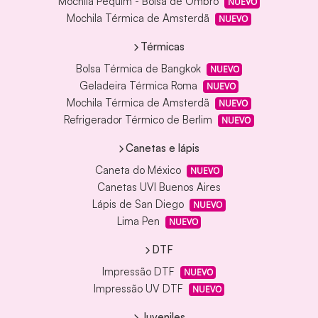
Mochila Pequim - Bolsa de Ombro
NUEVO
Mochila Térmica de Amsterdã
NUEVO
Térmicas
Bolsa Térmica de Bangkok
NUEVO
Geladeira Térmica Roma
NUEVO
Mochila Térmica de Amsterdã
NUEVO
Refrigerador Térmico de Berlim
NUEVO
Canetas e lápis
Caneta do México
NUEVO
Canetas UVI Buenos Aires
Lápis de San Diego
NUEVO
Lima Pen
NUEVO
DTF
Impressão DTF
NUEVO
Impressão UV DTF
NUEVO
Juveniles