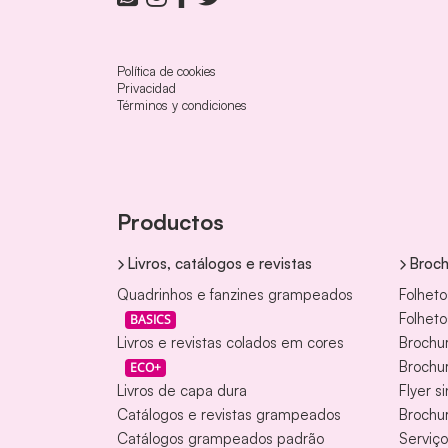
Política de cookies
Privacidad
Términos y condiciones
Productos
Livros, catálogos e revistas
Broch
Quadrinhos e fanzines grampeados
Folheto
Folheto
BASICS
Livros e revistas colados em cores
Brochur
Brochur
ECO+
Livros de capa dura
Flyer si
Catálogos e revistas grampeados
Brochur
Catálogos grampeados padrão
Serviço