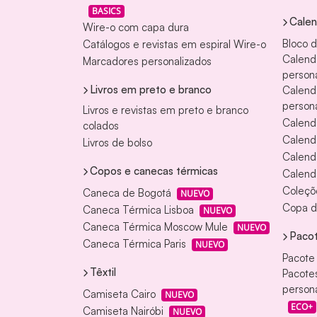
BASICS
Calen
Wire-o com capa dura
Bloco 
Catálogos e revistas em espiral Wire-o
Calend
Marcadores personalizados
persona
Livros em preto e branco
Calend
persona
Livros e revistas em preto e branco
Calend
colados
Calend
Livros de bolso
Calend
Copos e canecas térmicas
Calend
Coleçõ
Caneca de Bogotá
NUEVO
Copa d
Caneca Térmica Lisboa
NUEVO
Caneca Térmica Moscow Mule
NUEVO
Pacot
Caneca Térmica Paris
NUEVO
Pacote
Têxtil
Pacote
persona
Camiseta Cairo
NUEVO
ECO+
Camiseta Nairóbi
NUEVO