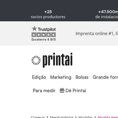
+25
+47.500
socios productores
de instalaci
Imprenta online #1, 
Excelente 4.8/5
Edição
Edição
Marketing
Bolsas
Grande for
Dê Printai
Para medir
Dê Printai
Começar
Merchandising
Mochilas
Mochila Ate