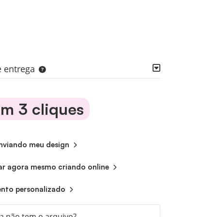
e entrega
m 3 cliques
nviando meu design
 agora mesmo criando online
nto personalizado
a não tem o arquivo?