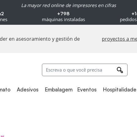
La mayor red online de impresores en cifras
m2
+798
+1
ones
máquinas instaladas
pedidos
líder en asesoramiento y gestión de
proyectos a m
Adesivos
Embalagem
Hospitalidade
mato
Adesivos
Embalagem
Eventos
Hospitalidade
nas