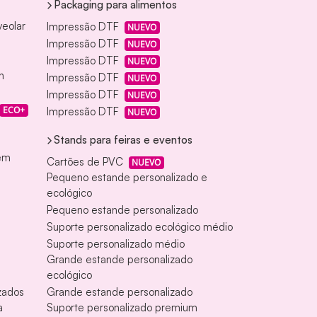
Packaging para alimentos
veolar
Impressão DTF
NUEVO
Impressão DTF
NUEVO
Impressão DTF
NUEVO
n
Impressão DTF
NUEVO
Impressão DTF
NUEVO
ECO+
Impressão DTF
NUEVO
Stands para feiras e eventos
gem
Cartões de PVC
NUEVO
Pequeno estande personalizado e
ecológico
Pequeno estande personalizado
Suporte personalizado ecológico médio
Suporte personalizado médio
Grande estande personalizado
ecológico
zados
Grande estande personalizado
a
Suporte personalizado premium