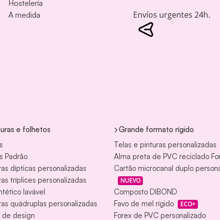
Hostelería
Envíos urgentes 24h.
A medida
uras e folhetos
Grande formato rígido
s
Telas e pinturas personalizadas
s Padrão
Alma preta de PVC reciclado Fo
as dípticas personalizadas
Cartão microcanal duplo person
as tríplices personalizadas
NUEVO
ntético lavável
Composto DIBOND
as quádruplas personalizadas
Favo de mel rígido
ECO+
 de design
Forex de PVC personalizado