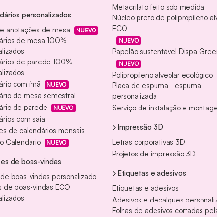
Metacrilato feito sob medida
dários personalizados
Núcleo preto de polipropileno al
ECO
de anotações de mesa
NUEVO
ários de mesa 100%
NUEVO
lizados
Papelão sustentável Dispa Gree
ários de parede 100%
NUEVO
lizados
Polipropileno alveolar ecológico
ário com ímã
NUEVO
Placa de espuma - espuma
ário de mesa semestral
personalizada
ário de parede
Serviço de instalação e monta
NUEVO
ários com saia
Impressão 3D
es de calendários mensais
o Calendário
Letras corporativas 3D
NUEVO
Projetos de impressão 3D
es de boas-vindas
Etiquetas e adesivos
 de boas-vindas personalizado
s de boas-vindas ECO
Etiquetas e adesivos
lizados
Adesivos e decalques personali
Folhas de adesivos cortadas pel