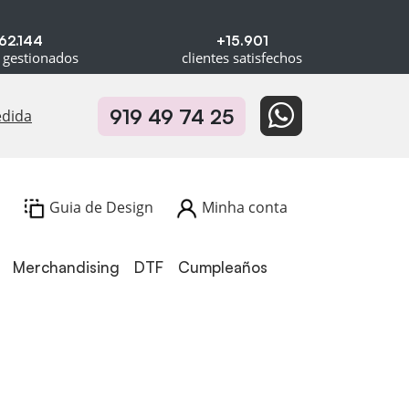
62.144
+15.901
 gestionados
clientes satisfechos
919 49 74 25
edida
Guia de Design
Minha conta
Merchandising
DTF
Cumpleaños