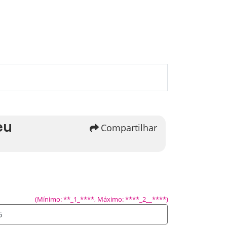
eu
Compartilhar
(Mínimo: **_1_****, Máximo: ****_2__****)