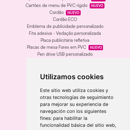
Cartões de menu de PVC rígido
NUEVO
Cordão
NUEVO
Cordão ECO
Emblema de publicidade personalizado
Fita adesiva - Vedação personalizada
Placa publicitária refletiva
Placas de mesa Forex em PVC
NUEVO
Pen drive USB personalizado
Pen drive USB com caixa de metal
Tapete de vinil personalizado
Chaveiro redondo em madeira e metal
Utilizamos cookies
Chaveiro de bambu gravado a laser
Chaveiro retangular em madeira clara
Este sitio web utiliza cookies y
otras tecnologías de seguimiento
Banderolas
para mejorar su experiencia de
Bandeiras publicitárias
navegación con los siguientes
Bandeiras publicitárias
fines:
para habilitar la
Bandeiras publicitárias
funcionalidad básica del sitio web
,