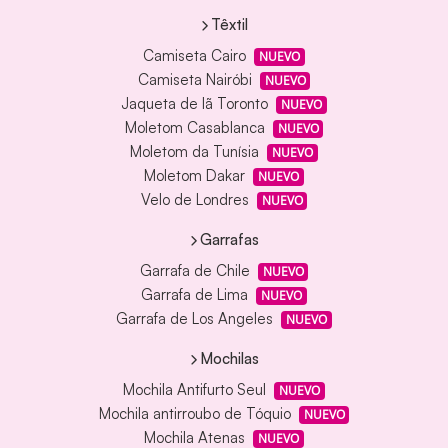
Têxtil
Camiseta Cairo
NUEVO
Camiseta Nairóbi
NUEVO
Jaqueta de lã Toronto
NUEVO
Moletom Casablanca
NUEVO
Moletom da Tunísia
NUEVO
Moletom Dakar
NUEVO
Velo de Londres
NUEVO
Garrafas
Garrafa de Chile
NUEVO
Garrafa de Lima
NUEVO
Garrafa de Los Angeles
NUEVO
Mochilas
Mochila Antifurto Seul
NUEVO
Mochila antirroubo de Tóquio
NUEVO
Mochila Atenas
NUEVO