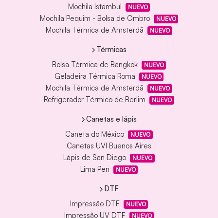
Mochila Istambul
NUEVO
Mochila Pequim - Bolsa de Ombro
NUEVO
Mochila Térmica de Amsterdã
NUEVO
Térmicas
Bolsa Térmica de Bangkok
NUEVO
Geladeira Térmica Roma
NUEVO
Mochila Térmica de Amsterdã
NUEVO
Refrigerador Térmico de Berlim
NUEVO
Canetas e lápis
Caneta do México
NUEVO
Canetas UVI Buenos Aires
Lápis de San Diego
NUEVO
Lima Pen
NUEVO
DTF
Impressão DTF
NUEVO
Impressão UV DTF
NUEVO