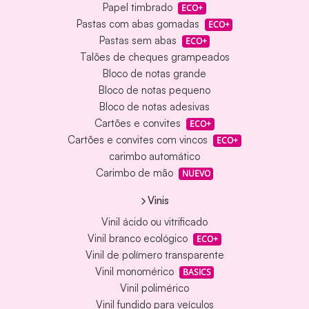
Papel timbrado
ECO+
Pastas com abas gomadas
ECO+
Pastas sem abas
ECO+
Talões de cheques grampeados
Bloco de notas grande
Bloco de notas pequeno
Bloco de notas adesivas
Cartões e convites
ECO+
Cartões e convites com vincos
ECO+
carimbo automático
Carimbo de mão
NUEVO
Vinis
Vinil ácido ou vitrificado
Vinil branco ecológico
ECO+
Vinil de polímero transparente
Vinil monomérico
BASICS
Vinil polimérico
Vinil fundido para veículos