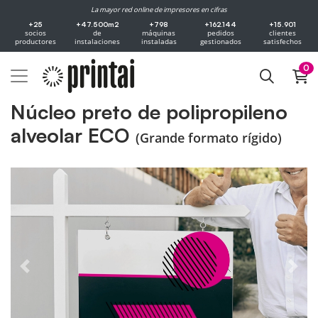
La mayor red online de impresores en cifras
+25
+47.500m2
+798
+162.144
+15.901
socios
de
máquinas
pedidos
clientes
productores
instalaciones
instaladas
gestionados
satisfechos
0
Núcleo preto de polipropileno
alveolar ECO
(Grande formato rígido)