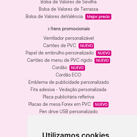
Bolsa de Valores de Sevilha
Bolsa de Valores de Terrassa
Bolsa de Valores deValência
Mejor precio
Itens promocionais
Ventilador personalizável
Cartões de PVC
NUEVO
Papel de embrulho personalizado
NUEVO
Cartões de menu de PVC rígido
NUEVO
Cordão
NUEVO
Cordão ECO
Emblema de publicidade personalizado
Fita adesiva - Vedação personalizada
Placa publicitária refletiva
Placas de mesa Forex em PVC
NUEVO
Pen drive USB personalizado
Pen drive USB com caixa de metal
Tapete de vinil personalizado
Chaveiro redondo em madeira e metal
Utilizamos cookies