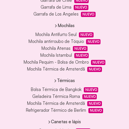
Garrafa de Chile
NUEVO
Garrafa de Lima
NUEVO
Garrafa de Los Angeles
NUEVO
Mochilas
Mochila Antifurto Seul
NUEVO
Mochila antirroubo de Tóquio
NUEVO
Mochila Atenas
NUEVO
Mochila Istambul
NUEVO
Mochila Pequim - Bolsa de Ombro
NUEVO
Mochila Térmica de Amsterdã
NUEVO
Térmicas
Bolsa Térmica de Bangkok
NUEVO
Geladeira Térmica Roma
NUEVO
Mochila Térmica de Amsterdã
NUEVO
Refrigerador Térmico de Berlim
NUEVO
Canetas e lápis