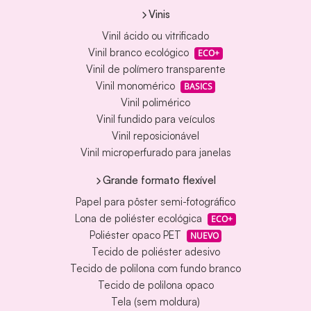
Vinis
Vinil ácido ou vitrificado
Vinil branco ecológico
ECO+
Vinil de polímero transparente
Vinil monomérico
BASICS
Vinil polimérico
Vinil fundido para veículos
Vinil reposicionável
Vinil microperfurado para janelas
Grande formato flexível
Papel para pôster semi-fotográfico
Lona de poliéster ecológica
ECO+
Poliéster opaco PET
NUEVO
Tecido de poliéster adesivo
Tecido de polilona com fundo branco
Tecido de polilona opaco
Tela (sem moldura)