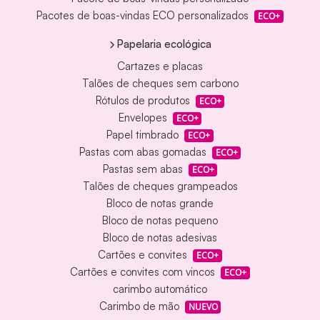
Pacotes de boas-vindas ECO personalizados
ECO+
Papelaria ecológica
Cartazes e placas
Talões de cheques sem carbono
Rótulos de produtos
ECO+
Envelopes
ECO+
Papel timbrado
ECO+
Pastas com abas gomadas
ECO+
Pastas sem abas
ECO+
Talões de cheques grampeados
Bloco de notas grande
Bloco de notas pequeno
Bloco de notas adesivas
Cartões e convites
ECO+
Cartões e convites com vincos
ECO+
carimbo automático
Carimbo de mão
NUEVO