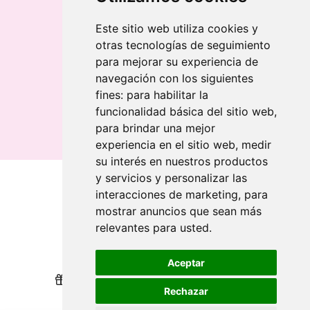
Chaveiro de bambu gravado a laser
Chaveiro retangular em madeira clara
Este sitio web utiliza cookies y
otras tecnologías de seguimiento
Banderolas
para mejorar su experiencia de
Bandeiras publicitárias
navegación con los siguientes
Bandeiras publicitárias
fines:
para habilitar la
Bandeiras publicitárias
funcionalidad básica del sitio web
,
para brindar una mejor
experiencia en el sitio web
,
medir
su interés en nuestros productos
y servicios y personalizar las
interacciones de marketing
,
para
Quem somos
mostrar anuncios que sean más
relevantes para usted
.
Revendedores
Revendedores
Impressão sustentável
Impressão sustentável
Aceptar
Nós recompensamos sua lealdade
Nós recompensamos sua lealdade
Rechazar
Ajuda
Ajuda