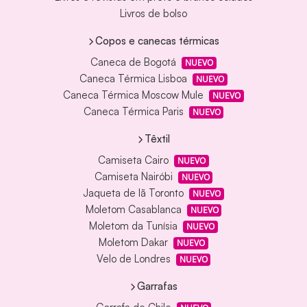
Livros de bolso
Copos e canecas térmicas
Caneca de Bogotá
NUEVO
Caneca Térmica Lisboa
NUEVO
Caneca Térmica Moscow Mule
NUEVO
Caneca Térmica Paris
NUEVO
Têxtil
Camiseta Cairo
NUEVO
Camiseta Nairóbi
NUEVO
Jaqueta de lã Toronto
NUEVO
Moletom Casablanca
NUEVO
Moletom da Tunísia
NUEVO
Moletom Dakar
NUEVO
Velo de Londres
NUEVO
Garrafas