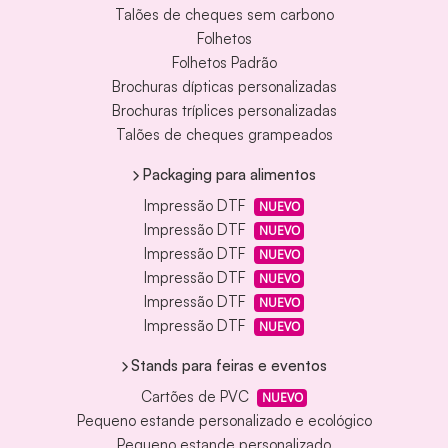
Talões de cheques sem carbono
Folhetos
Folhetos Padrão
Brochuras dípticas personalizadas
Brochuras tríplices personalizadas
Talões de cheques grampeados
Packaging para alimentos
Impressão DTF
NUEVO
Impressão DTF
NUEVO
Impressão DTF
NUEVO
Impressão DTF
NUEVO
Impressão DTF
NUEVO
Impressão DTF
NUEVO
Stands para feiras e eventos
Cartões de PVC
NUEVO
Pequeno estande personalizado e ecológico
Pequeno estande personalizado