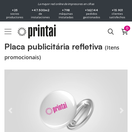
La mayor red online de impresores en cifras
+25
+47.500m2
+798
+162.144
+15.901
socios
de
máquinas
pedidos
clientes
productores
instalaciones
instaladas
gestionados
satisfechos
0
Placa publicitária refletiva
(Itens
promocionais)