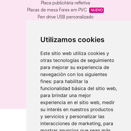
Placa publicitária refletiva
Placas de mesa Forex em PVC
NUEVO
Pen drive USB personalizado
Pen drive USB com caixa de metal
Tapete de vinil personalizado
Chaveiro redondo em madeira e metal
Utilizamos cookies
Chaveiro de bambu gravado a laser
Chaveiro retangular em madeira clara
Este sitio web utiliza cookies y
otras tecnologías de seguimiento
Banderolas
para mejorar su experiencia de
Bandeiras publicitárias
navegación con los siguientes
Bandeiras publicitárias
fines:
para habilitar la
Bandeiras publicitárias
funcionalidad básica del sitio web
,
para brindar una mejor
experiencia en el sitio web
,
medir
su interés en nuestros productos
y servicios y personalizar las
interacciones de marketing
,
para
Quem somos
mostrar anuncios que sean más