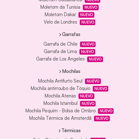
Moletom da Tunísia
NUEVO
Moletom Dakar
NUEVO
Velo de Londres
NUEVO
Garrafas
Garrafa de Chile
NUEVO
Garrafa de Lima
NUEVO
Garrafa de Los Angeles
NUEVO
Mochilas
Mochila Antifurto Seul
NUEVO
Mochila antirroubo de Tóquio
NUEVO
Mochila Atenas
NUEVO
Mochila Istambul
NUEVO
Mochila Pequim - Bolsa de Ombro
NUEVO
Mochila Térmica de Amsterdã
NUEVO
Térmicas