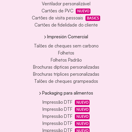
Ventilador personalizável
Cartões de PVC
NUEVO
Cartões de visita pessoais
BASICS
Cartões de fidelidade do cliente
Impresión Comercial
Talões de cheques sem carbono
Folhetos
Folhetos Padrão
Brochuras dípticas personalizadas
Brochuras tríplices personalizadas
Talões de cheques grampeados
Packaging para alimentos
Impressão DTF
NUEVO
Impressão DTF
NUEVO
Impressão DTF
NUEVO
Impressão DTF
NUEVO
Impressão DTF
NUEVO