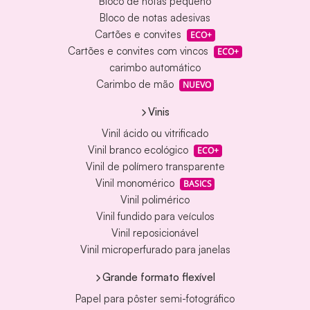
Bloco de notas pequeno
Bloco de notas adesivas
Cartões e convites
ECO+
Cartões e convites com vincos
ECO+
carimbo automático
Carimbo de mão
NUEVO
Vinis
Vinil ácido ou vitrificado
Vinil branco ecológico
ECO+
Vinil de polímero transparente
Vinil monomérico
BASICS
Vinil polimérico
Vinil fundido para veículos
Vinil reposicionável
Vinil microperfurado para janelas
Grande formato flexível
Papel para pôster semi-fotográfico