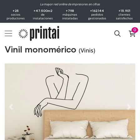
La mayor red online de impresores en cifras
+25
+47.500m2
+798
+162.144
+15.901
socios
de
máquinas
pedidos
clientes
productores
instalaciones
instaladas
gestionados
satisfechos
0
Vinil monomérico
(Vinis)