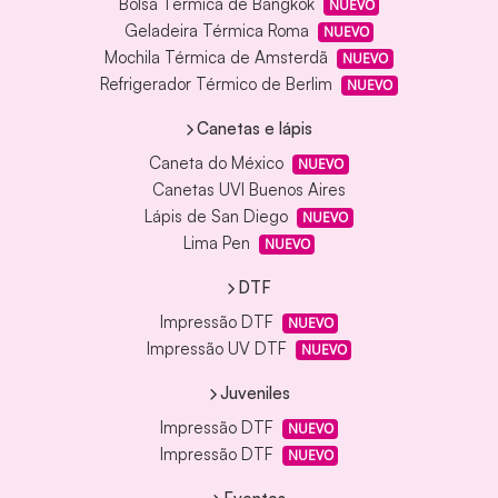
Bolsa Térmica de Bangkok
NUEVO
Geladeira Térmica Roma
NUEVO
Mochila Térmica de Amsterdã
NUEVO
Refrigerador Térmico de Berlim
NUEVO
Canetas e lápis
Caneta do México
NUEVO
Canetas UVI Buenos Aires
Lápis de San Diego
NUEVO
Lima Pen
NUEVO
DTF
Impressão DTF
NUEVO
Impressão UV DTF
NUEVO
Juveniles
Impressão DTF
NUEVO
Impressão DTF
NUEVO