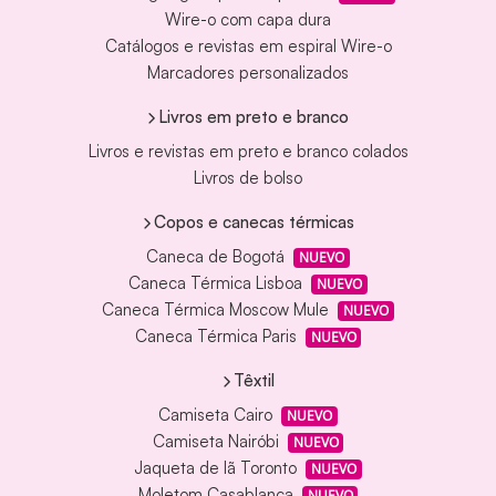
Wire-o com capa dura
Catálogos e revistas em espiral Wire-o
Marcadores personalizados
Livros em preto e branco
Livros e revistas em preto e branco colados
Livros de bolso
Copos e canecas térmicas
Caneca de Bogotá
NUEVO
Caneca Térmica Lisboa
NUEVO
Caneca Térmica Moscow Mule
NUEVO
Caneca Térmica Paris
NUEVO
Têxtil
Camiseta Cairo
NUEVO
Camiseta Nairóbi
NUEVO
Jaqueta de lã Toronto
NUEVO
Moletom Casablanca
NUEVO