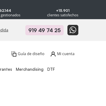
62.144
+15.901
 gestionados
clientes satisfechos
919 49 74 25
edida
Guía de diseño
Mi cuenta
urantes
Merchandising
DTF