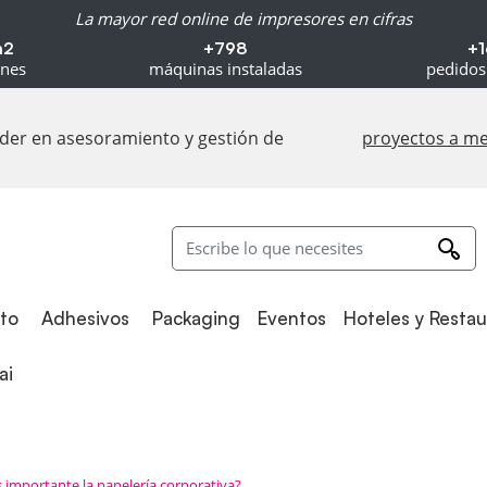
La mayor red online de impresores en cifras
m2
+798
+1
ones
máquinas instaladas
pedidos
líder en asesoramiento y gestión de
proyectos a m
Adhesivos
Packaging
to
Adhesivos
Packaging
Eventos
Hoteles y Resta
i
ai
 importante la papelería corporativa?