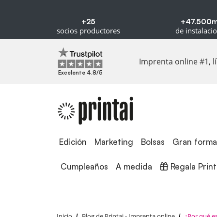
+25
+47.500
socios productores
de instalaci
Imprenta online #1, 
Excelente 4.8/5
Edición
Edición
Marketing
Bolsas
Gran forma
Regala Printa
Cumpleaños
A medida
Regala Print
Inicio
Blog de Printai - Imprenta online
¿Por qué es