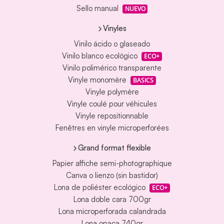
Sello manual
NUEVO
Vinyles
Vinilo ácido o glaseado
Vinilo blanco ecológico
ECO+
Vinilo polimérico transparente
Vinyle monomère
BASICS
Vinyle polymère
Vinyle coulé pour véhicules
Vinyle repositionnable
Fenêtres en vinyle microperforées
Grand format flexible
Papier affiche semi-photographique
Canva o lienzo (sin bastidor)
Lona de poliéster ecológico
ECO+
Lona doble cara 700gr
Lona microperforada calandrada
Lona opaca 740gr