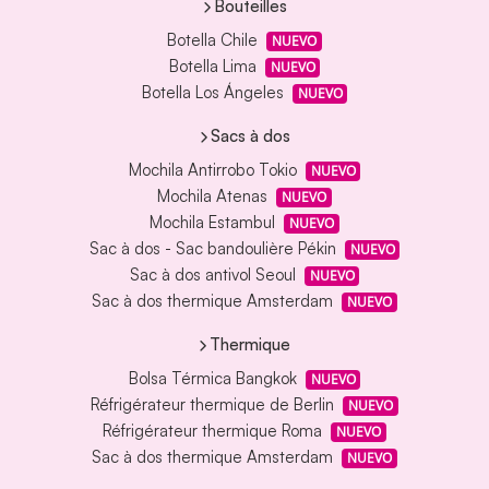
Bouteilles
Botella Chile
NUEVO
Botella Lima
NUEVO
Botella Los Ángeles
NUEVO
Sacs à dos
Mochila Antirrobo Tokio
NUEVO
Mochila Atenas
NUEVO
Mochila Estambul
NUEVO
Sac à dos - Sac bandoulière Pékin
NUEVO
Sac à dos antivol Seoul
NUEVO
Sac à dos thermique Amsterdam
NUEVO
Thermique
Bolsa Térmica Bangkok
NUEVO
Réfrigérateur thermique de Berlin
NUEVO
Réfrigérateur thermique Roma
NUEVO
Sac à dos thermique Amsterdam
NUEVO