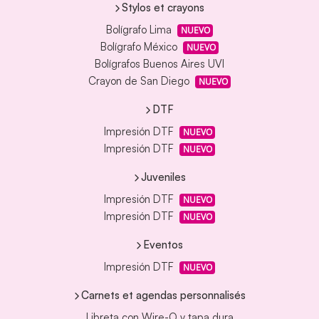
Stylos et crayons
Bolígrafo Lima
NUEVO
Bolígrafo México
NUEVO
Bolígrafos Buenos Aires UVI
Crayon de San Diego
NUEVO
DTF
Impresión DTF
NUEVO
Impresión DTF
NUEVO
Juveniles
Impresión DTF
NUEVO
Impresión DTF
NUEVO
Eventos
Impresión DTF
NUEVO
Carnets et agendas personnalisés
Libreta con Wire-O y tapa dura