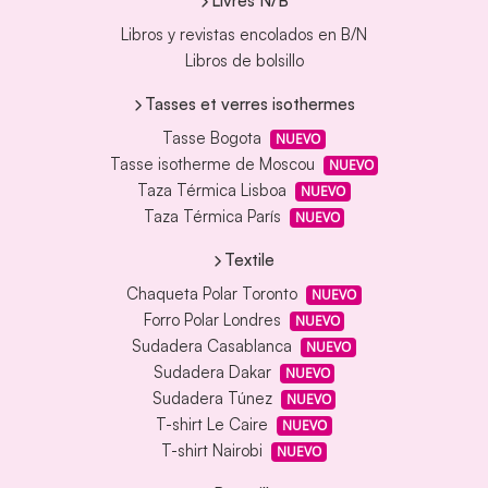
Livres N/B
Libros y revistas encolados en B/N
Libros de bolsillo
Tasses et verres isothermes
Tasse Bogota
NUEVO
Tasse isotherme de Moscou
NUEVO
Taza Térmica Lisboa
NUEVO
Taza Térmica París
NUEVO
Textile
Chaqueta Polar Toronto
NUEVO
Forro Polar Londres
NUEVO
Sudadera Casablanca
NUEVO
Sudadera Dakar
NUEVO
Sudadera Túnez
NUEVO
T-shirt Le Caire
NUEVO
T-shirt Nairobi
NUEVO