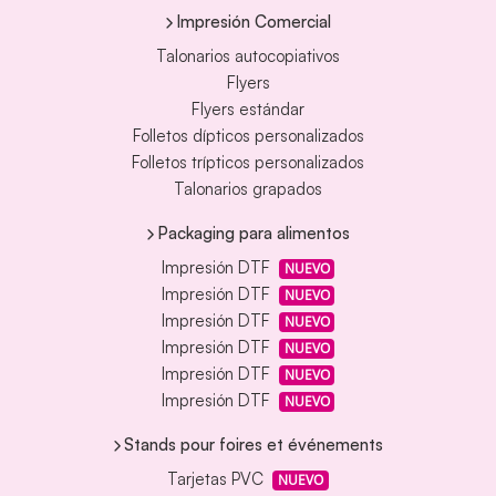
Impresión Comercial
Talonarios autocopiativos
Flyers
Flyers estándar
Folletos dípticos personalizados
Folletos trípticos personalizados
Talonarios grapados
Packaging para alimentos
Impresión DTF
NUEVO
Impresión DTF
NUEVO
Impresión DTF
NUEVO
Impresión DTF
NUEVO
Impresión DTF
NUEVO
Impresión DTF
NUEVO
Stands pour foires et événements
Tarjetas PVC
NUEVO