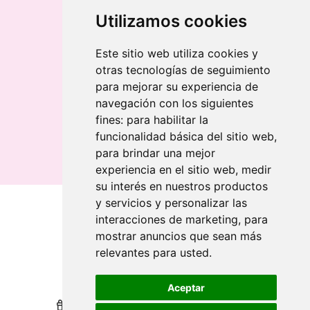
Memoria USB con carcasa metálica
Llavero redondo en madera y metal
Utilizamos cookies
Llavero grabado láser bambú
Llavero rectangular en madera clara
Este sitio web utiliza cookies y
otras tecnologías de seguimiento
Banderolas
para mejorar su experiencia de
Banderas publicitarias
navegación con los siguientes
Banderas publicitarias
fines:
para habilitar la
Banderas publicitarias
funcionalidad básica del sitio web
,
para brindar una mejor
experiencia en el sitio web
,
medir
su interés en nuestros productos
y servicios y personalizar las
interacciones de marketing
,
para
Qui sommes-nous
mostrar anuncios que sean más
relevantes para usted
.
Revendeurs
Revendeurs
Impression durable
Impression durable
Aceptar
Nous récompensons votre fidélité
Nous récompensons votre fidélité