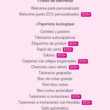
Packs de bienvenue
Welcome pack personalizado
Welcome packs ECO personalizados
ECO+
Papeterie écologique
Carteles y pósters
Talonarios autocopiativos
Étiquettes de produit
ECO+
Papel de carta
ECO+
Sobres
ECO+
Carpetas con solapa engomadas
ECO+
Chemises sans rabats
ECO+
Talonarios grapados
Bloc de notas grande
Petit bloc-notes
Bloc-notes autocollant
Tarjetones e invitaciones
ECO+
Tarjetones e invitaciones con hendido
ECO+
Sello automático