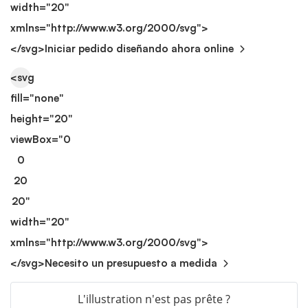
width="20"
xmlns="http://www.w3.org/2000/svg">
</svg>
Iniciar pedido diseñando ahora online
<svg
fill="none"
height="20"
viewBox="0
0
20
20"
width="20"
xmlns="http://www.w3.org/2000/svg">
</svg>
Necesito un presupuesto a medida
L'illustration n'est pas prête ?