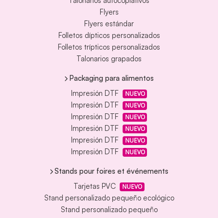
Talonarios autocopiativos
Flyers
Flyers estándar
Folletos dípticos personalizados
Folletos trípticos personalizados
Talonarios grapados
Packaging para alimentos
Impresión DTF
NUEVO
Impresión DTF
NUEVO
Impresión DTF
NUEVO
Impresión DTF
NUEVO
Impresión DTF
NUEVO
Impresión DTF
NUEVO
Stands pour foires et événements
Tarjetas PVC
NUEVO
Stand personalizado pequeño ecológico
Stand personalizado pequeño