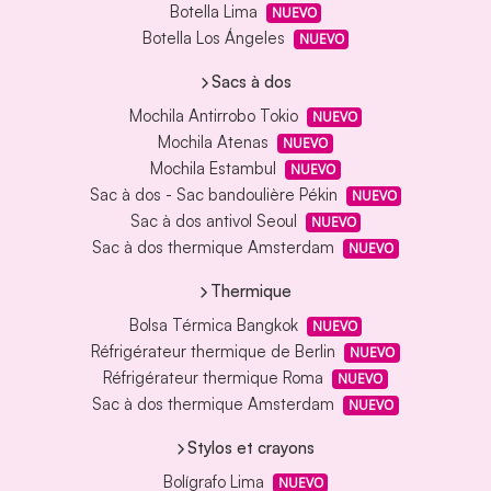
Botella Lima
NUEVO
Botella Los Ángeles
NUEVO
Sacs à dos
Mochila Antirrobo Tokio
NUEVO
Mochila Atenas
NUEVO
Mochila Estambul
NUEVO
Sac à dos - Sac bandoulière Pékin
NUEVO
Sac à dos antivol Seoul
NUEVO
Sac à dos thermique Amsterdam
NUEVO
Thermique
Bolsa Térmica Bangkok
NUEVO
Réfrigérateur thermique de Berlin
NUEVO
Réfrigérateur thermique Roma
NUEVO
Sac à dos thermique Amsterdam
NUEVO
Stylos et crayons
Bolígrafo Lima
NUEVO