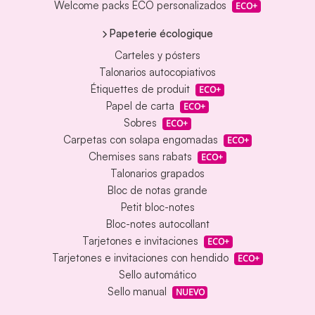
Welcome packs ECO personalizados
ECO+
Papeterie écologique
Carteles y pósters
Talonarios autocopiativos
Étiquettes de produit
ECO+
Papel de carta
ECO+
Sobres
ECO+
Carpetas con solapa engomadas
ECO+
Chemises sans rabats
ECO+
Talonarios grapados
Bloc de notas grande
Petit bloc-notes
Bloc-notes autocollant
Tarjetones e invitaciones
ECO+
Tarjetones e invitaciones con hendido
ECO+
Sello automático
Sello manual
NUEVO