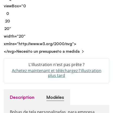
viewBox="0
0
20
20"
width="20"
xmlns="http://www.w3.org/2000/svg">
</svg>
Necesito un presupuesto a medida
L'illustration n'est pas prête ?
Achetez maintenant et téléchargez l'illustration
plus tard
Description
Modèles
Bolsas de tela personalizadas para empresa