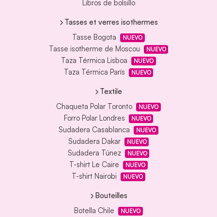
Libros de bolsillo
Tasses et verres isothermes
Tasse Bogota
NUEVO
Tasse isotherme de Moscou
NUEVO
Taza Térmica Lisboa
NUEVO
Taza Térmica París
NUEVO
Textile
Chaqueta Polar Toronto
NUEVO
Forro Polar Londres
NUEVO
Sudadera Casablanca
NUEVO
Sudadera Dakar
NUEVO
Sudadera Túnez
NUEVO
T-shirt Le Caire
NUEVO
T-shirt Nairobi
NUEVO
Bouteilles
Botella Chile
NUEVO