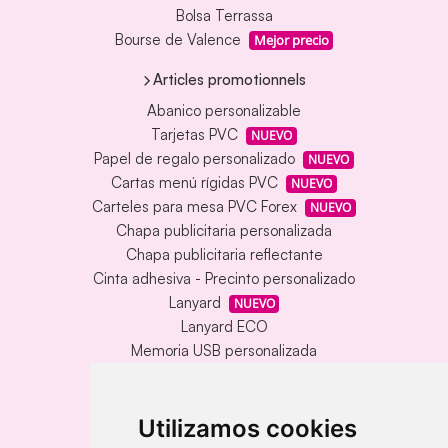
Bolsa Terrassa
Bourse de Valence
Mejor precio
Articles promotionnels
Abanico personalizable
Tarjetas PVC
NUEVO
Papel de regalo personalizado
NUEVO
Cartas menú rígidas PVC
NUEVO
Carteles para mesa PVC Forex
NUEVO
Chapa publicitaria personalizada
Chapa publicitaria reflectante
Cinta adhesiva - Precinto personalizado
Lanyard
NUEVO
Lanyard ECO
Memoria USB personalizada
Alfombrilla vinílica personalizada
Memoria USB con carcasa metálica
Llavero redondo en madera y metal
Utilizamos cookies
Llavero grabado láser bambú