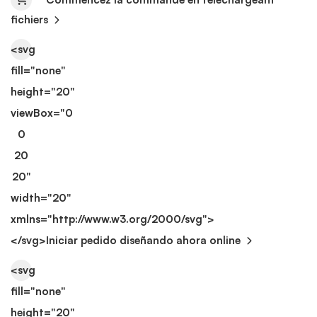
fichiers
<svg
fill="none"
height="20"
viewBox="0
0
20
20"
width="20"
xmlns="http://www.w3.org/2000/svg">
</svg>
Iniciar pedido diseñando ahora online
<svg
fill="none"
height="20"