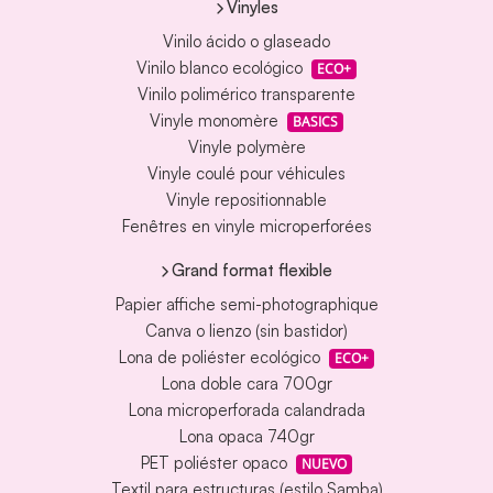
Vinyles
Vinilo ácido o glaseado
Vinilo blanco ecológico
ECO+
Vinilo polimérico transparente
Vinyle monomère
BASICS
Vinyle polymère
Vinyle coulé pour véhicules
Vinyle repositionnable
Fenêtres en vinyle microperforées
Grand format flexible
Papier affiche semi-photographique
Canva o lienzo (sin bastidor)
Lona de poliéster ecológico
ECO+
Lona doble cara 700gr
Lona microperforada calandrada
Lona opaca 740gr
PET poliéster opaco
NUEVO
Textil para estructuras (estilo Samba)