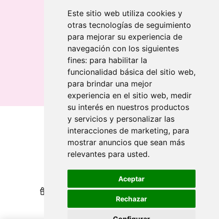
Llavero rectangular en madera clara
Este sitio web utiliza cookies y
otras tecnologías de seguimiento
Banderolas
para mejorar su experiencia de
Banderas publicitarias
navegación con los siguientes
Banderas publicitarias
fines:
para habilitar la
Banderas publicitarias
funcionalidad básica del sitio web
,
para brindar una mejor
experiencia en el sitio web
,
medir
su interés en nuestros productos
y servicios y personalizar las
interacciones de marketing
,
para
Qui sommes-nous
mostrar anuncios que sean más
relevantes para usted
.
Revendeurs
Revendeurs
Impression durable
Impression durable
Aceptar
Nous récompensons votre fidélité
Nous récompensons votre fidélité
Rechazar
Aide
Aide
Configurar