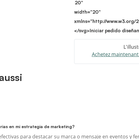
20"
width="20"
xmlns="http://www.w3.org/
</svg>
Iniciar pedido diseña
L'illus
Achetez maintenant e
aussi
arias en mi estrategia de marketing?
ectivas para destacar su marca o mensaje en eventos y feri