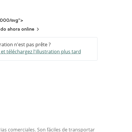
2000/svg">
ndo ahora online
tration n'est pas prête ?
t téléchargez l'illustration plus tard
as comerciales. Son fáciles de transportar