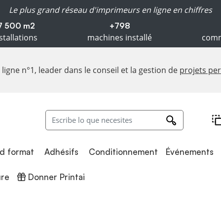
Le plus grand réseau d'imprimeurs en ligne en chiffres
7 500 m2
+798
stallations
machines installé
comm
ligne n°1, leader dans le conseil et la gestion de
projets pe
Adhésifs
Conditionnement
d format
Adhésifs
Conditionnement
Événements
Donner Printai
ure
Donner Printai