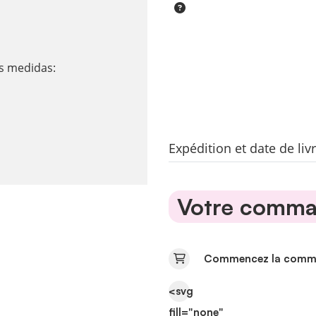
es medidas:
Expédition et date de li
Votre comman
Commencez la comman
<svg
fill="none"