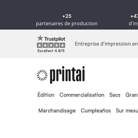
+25
+4
partenaires de production
d'in
Entreprise d'impression en 
Excellent 4.8/5
Édition
Édition
Commercialisation
Sacs
Gran
Marchandisage
Cumpleaños
Sur mes