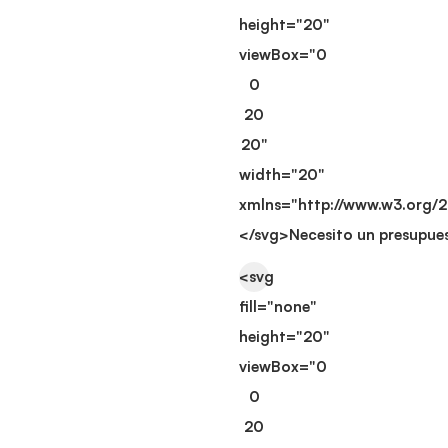
height="20"
viewBox="0
0
20
20"
width="20"
xmlns="http://www.w3.org/
</svg>
Necesito un presupue
<svg
fill="none"
height="20"
viewBox="0
0
20