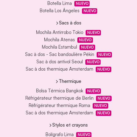
Botella Lima
NUEVO
Botella Los Ángeles
NUEVO
Sacs à dos
Mochila Antirrobo Tokio
NUEVO
Mochila Atenas
NUEVO
Mochila Estambul
NUEVO
Sac à dos - Sac bandoulière Pékin
NUEVO
Sac à dos antivol Seoul
NUEVO
Sac à dos thermique Amsterdam
NUEVO
Thermique
Bolsa Térmica Bangkok
NUEVO
Réfrigérateur thermique de Berlin
NUEVO
Réfrigérateur thermique Roma
NUEVO
Sac à dos thermique Amsterdam
NUEVO
Stylos et crayons
Bolígrafo Lima
NUEVO