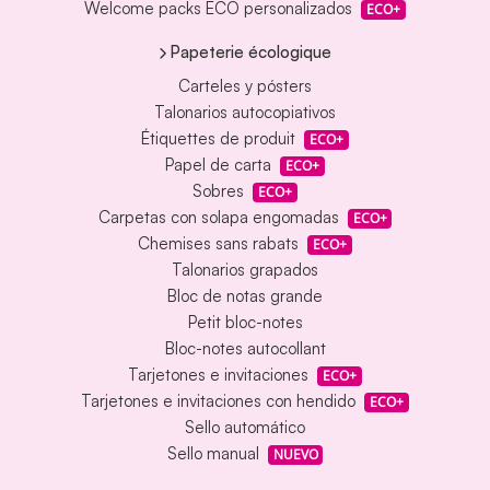
Welcome packs ECO personalizados
ECO+
Papeterie écologique
Carteles y pósters
Talonarios autocopiativos
Étiquettes de produit
ECO+
Papel de carta
ECO+
Sobres
ECO+
Carpetas con solapa engomadas
ECO+
Chemises sans rabats
ECO+
Talonarios grapados
Bloc de notas grande
Petit bloc-notes
Bloc-notes autocollant
Tarjetones e invitaciones
ECO+
Tarjetones e invitaciones con hendido
ECO+
Sello automático
Sello manual
NUEVO