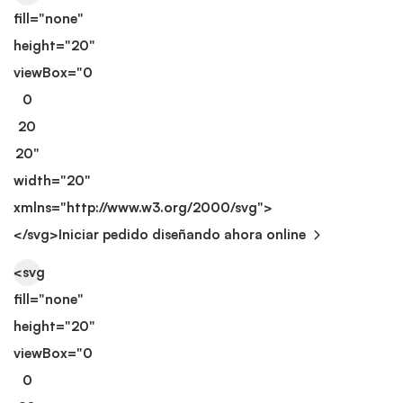
fill="none"
height="20"
viewBox="0
0
20
20"
width="20"
xmlns="http://www.w3.org/2000/svg">
</svg>
Iniciar pedido diseñando ahora online
<svg
fill="none"
height="20"
viewBox="0
0