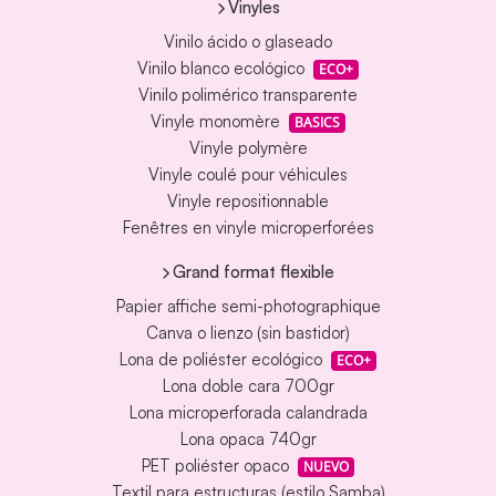
Vinyles
Vinilo ácido o glaseado
Vinilo blanco ecológico
ECO+
Vinilo polimérico transparente
Vinyle monomère
BASICS
Vinyle polymère
Vinyle coulé pour véhicules
Vinyle repositionnable
Fenêtres en vinyle microperforées
Grand format flexible
Papier affiche semi-photographique
Canva o lienzo (sin bastidor)
Lona de poliéster ecológico
ECO+
Lona doble cara 700gr
Lona microperforada calandrada
Lona opaca 740gr
PET poliéster opaco
NUEVO
Textil para estructuras (estilo Samba)