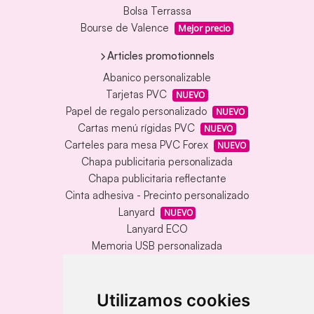
Bolsa Terrassa
Bourse de Valence
Mejor precio
Articles promotionnels
Abanico personalizable
Tarjetas PVC
NUEVO
Papel de regalo personalizado
NUEVO
Cartas menú rígidas PVC
NUEVO
Carteles para mesa PVC Forex
NUEVO
Chapa publicitaria personalizada
Chapa publicitaria reflectante
Cinta adhesiva - Precinto personalizado
Lanyard
NUEVO
Lanyard ECO
Memoria USB personalizada
Alfombrilla vinílica personalizada
Memoria USB con carcasa metálica
Llavero redondo en madera y metal
Utilizamos cookies
Llavero grabado láser bambú