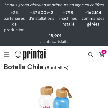
Le plus grand réseau d'imprimeurs en ligne en chiffres
+25
+47 500 m2
+798
+162,144
partenaires
d'installations
machines
commandes
de
installé
gérées
production
+15,901
clients satisfaits
0
Botella Chile
(Bouteilles)