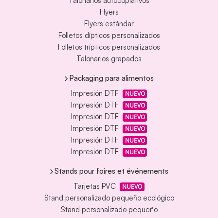
Talonarios autocopiativos
Flyers
Flyers estándar
Folletos dípticos personalizados
Folletos trípticos personalizados
Talonarios grapados
Packaging para alimentos
Impresión DTF
NUEVO
Impresión DTF
NUEVO
Impresión DTF
NUEVO
Impresión DTF
NUEVO
Impresión DTF
NUEVO
Impresión DTF
NUEVO
Stands pour foires et événements
Tarjetas PVC
NUEVO
Stand personalizado pequeño ecológico
Stand personalizado pequeño