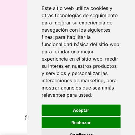
Llavero rectangular en madera clara
Este sitio web utiliza cookies y
otras tecnologías de seguimiento
Banderolas
para mejorar su experiencia de
Banderas publicitarias
navegación con los siguientes
Banderas publicitarias
fines:
para habilitar la
Banderas publicitarias
funcionalidad básica del sitio web
,
para brindar una mejor
experiencia en el sitio web
,
medir
su interés en nuestros productos
y servicios y personalizar las
interacciones de marketing
,
para
Qui sommes-nous
mostrar anuncios que sean más
relevantes para usted
.
Revendeurs
Revendeurs
Impression durable
Impression durable
Aceptar
Nous récompensons votre fidélité
Nous récompensons votre fidélité
Rechazar
Aide
Aide
Configurar