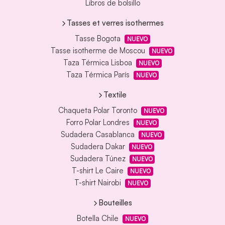
Libros de bolsillo
Tasses et verres isothermes
Tasse Bogota
NUEVO
Tasse isotherme de Moscou
NUEVO
Taza Térmica Lisboa
NUEVO
Taza Térmica París
NUEVO
Textile
Chaqueta Polar Toronto
NUEVO
Forro Polar Londres
NUEVO
Sudadera Casablanca
NUEVO
Sudadera Dakar
NUEVO
Sudadera Túnez
NUEVO
T-shirt Le Caire
NUEVO
T-shirt Nairobi
NUEVO
Bouteilles
Botella Chile
NUEVO