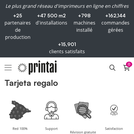
Le plus grand réseau d'imprimeurs en ligne en chiffres
+25
+47 500 m2
+798
+162,144
partenaires
d'installations
machines
commandes
de
installé
gérées
production
+15,901
clients satisfaits
0
Tarjeta regalo
Red 100%
Support
Satisfaction
Révision gratuite