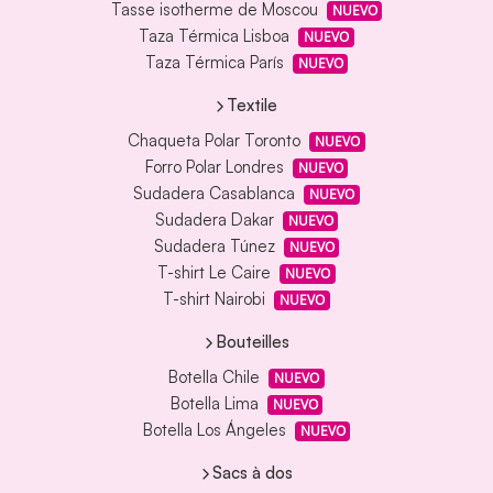
Tasse isotherme de Moscou
NUEVO
Taza Térmica Lisboa
NUEVO
Taza Térmica París
NUEVO
Textile
Chaqueta Polar Toronto
NUEVO
Forro Polar Londres
NUEVO
Sudadera Casablanca
NUEVO
Sudadera Dakar
NUEVO
Sudadera Túnez
NUEVO
T-shirt Le Caire
NUEVO
T-shirt Nairobi
NUEVO
Bouteilles
Botella Chile
NUEVO
Botella Lima
NUEVO
Botella Los Ángeles
NUEVO
Sacs à dos