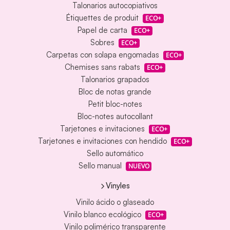
Talonarios autocopiativos
Étiquettes de produit
ECO+
Papel de carta
ECO+
Sobres
ECO+
Carpetas con solapa engomadas
ECO+
Chemises sans rabats
ECO+
Talonarios grapados
Bloc de notas grande
Petit bloc-notes
Bloc-notes autocollant
Tarjetones e invitaciones
ECO+
Tarjetones e invitaciones con hendido
ECO+
Sello automático
Sello manual
NUEVO
Vinyles
Vinilo ácido o glaseado
Vinilo blanco ecológico
ECO+
Vinilo polimérico transparente