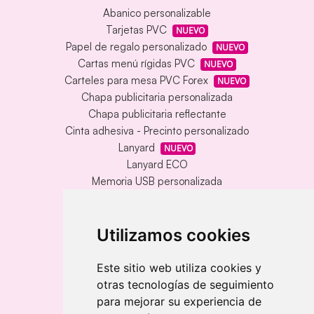
Abanico personalizable
Tarjetas PVC
NUEVO
Papel de regalo personalizado
NUEVO
Cartas menú rígidas PVC
NUEVO
Carteles para mesa PVC Forex
NUEVO
Chapa publicitaria personalizada
Chapa publicitaria reflectante
Cinta adhesiva - Precinto personalizado
Lanyard
NUEVO
Lanyard ECO
Memoria USB personalizada
Alfombrilla vinílica personalizada
Memoria USB con carcasa metálica
Llavero redondo en madera y metal
Utilizamos cookies
Llavero grabado láser bambú
Llavero rectangular en madera clara
Este sitio web utiliza cookies y
otras tecnologías de seguimiento
Banderolas
para mejorar su experiencia de