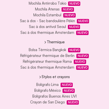
Mochila Antirrobo Tokio
NUEVO
Mochila Atenas
NUEVO
Mochila Estambul
NUEVO
Sac à dos - Sac bandoulière Pékin
NUEVO
Sac à dos antivol Seoul
NUEVO
Sac à dos thermique Amsterdam
NUEVO
Thermique
Bolsa Térmica Bangkok
NUEVO
Réfrigérateur thermique de Berlin
NUEVO
Réfrigérateur thermique Roma
NUEVO
Sac à dos thermique Amsterdam
NUEVO
Stylos et crayons
Bolígrafo Lima
NUEVO
Bolígrafo México
NUEVO
Bolígrafos Buenos Aires UVI
Crayon de San Diego
NUEVO