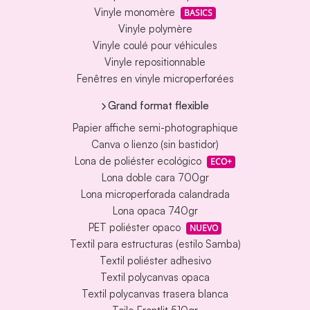
Vinyle monomère
BASICS
Vinyle polymère
Vinyle coulé pour véhicules
Vinyle repositionnable
Fenêtres en vinyle microperforées
Grand format flexible
Papier affiche semi-photographique
Canva o lienzo (sin bastidor)
Lona de poliéster ecológico
ECO+
Lona doble cara 700gr
Lona microperforada calandrada
Lona opaca 740gr
PET poliéster opaco
NUEVO
Textil para estructuras (estilo Samba)
Textil poliéster adhesivo
Textil polycanvas opaca
Textil polycanvas trasera blanca