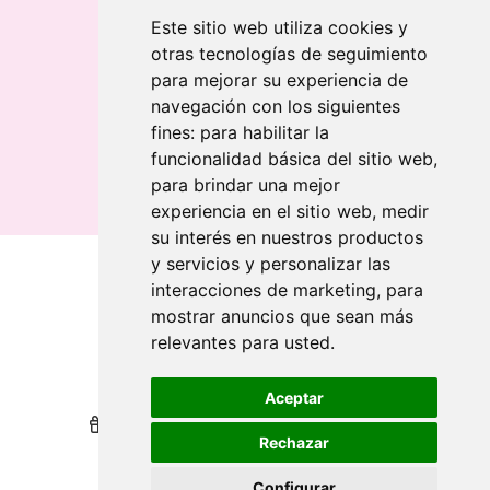
Llavero rectangular en madera clara
Este sitio web utiliza cookies y
otras tecnologías de seguimiento
Banderolas
para mejorar su experiencia de
Banderas publicitarias
navegación con los siguientes
Banderas publicitarias
fines:
para habilitar la
Banderas publicitarias
funcionalidad básica del sitio web
,
para brindar una mejor
experiencia en el sitio web
,
medir
su interés en nuestros productos
y servicios y personalizar las
interacciones de marketing
,
para
Qui sommes-nous
mostrar anuncios que sean más
relevantes para usted
.
Revendeurs
Revendeurs
Impression durable
Impression durable
Aceptar
Nous récompensons votre fidélité
Nous récompensons votre fidélité
Rechazar
Aide
Aide
Configurar