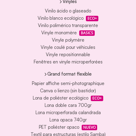
Vinyles
Vinilo ácido o glaseado
Vinilo blanco ecológico
ECO+
Vinilo polimérico transparente
Vinyle monomère
BASICS
Vinyle polymère
Vinyle coulé pour véhicules
Vinyle repositionnable
Fenêtres en vinyle microperforées
Grand format flexible
Papier affiche semi-photographique
Canva o lienzo (sin bastidor)
Lona de poliéster ecológico
ECO+
Lona doble cara 700gr
Lona microperforada calandrada
Lona opaca 740gr
PET poliéster opaco
NUEVO
Textil para estructuras (estilo Samba)