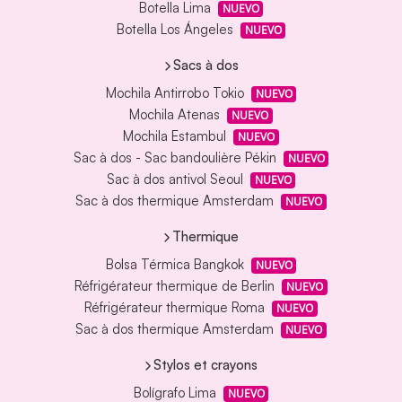
Botella Lima
NUEVO
Botella Los Ángeles
NUEVO
Sacs à dos
Mochila Antirrobo Tokio
NUEVO
Mochila Atenas
NUEVO
Mochila Estambul
NUEVO
Sac à dos - Sac bandoulière Pékin
NUEVO
Sac à dos antivol Seoul
NUEVO
Sac à dos thermique Amsterdam
NUEVO
Thermique
Bolsa Térmica Bangkok
NUEVO
Réfrigérateur thermique de Berlin
NUEVO
Réfrigérateur thermique Roma
NUEVO
Sac à dos thermique Amsterdam
NUEVO
Stylos et crayons
Bolígrafo Lima
NUEVO