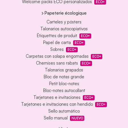
Welcome packs ECO personalizados
ECO+
Papeterie écologique
Carteles y pósters
Talonarios autocopiativos
Étiquettes de produit
ECO+
Papel de carta
ECO+
Sobres
ECO+
Carpetas con solapa engomadas
ECO+
Chemises sans rabats
ECO+
Talonarios grapados
Bloc de notas grande
Petit bloc-notes
Bloc-notes autocollant
Tarjetones e invitaciones
ECO+
Tarjetones e invitaciones con hendido
ECO+
Sello automático
Sello manual
NUEVO