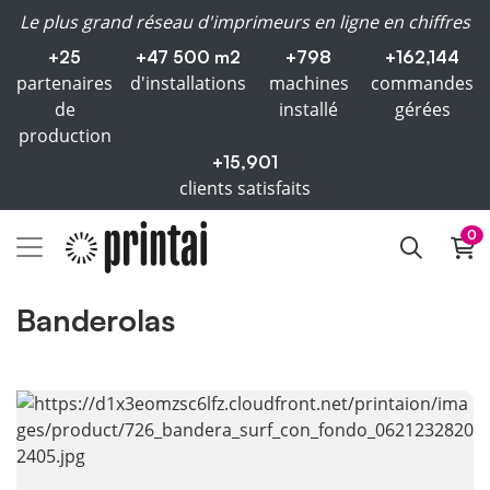
Le plus grand réseau d'imprimeurs en ligne en chiffres
+25
+47 500 m2
+798
+162,144
partenaires
d'installations
machines
commandes
de
installé
gérées
production
+15,901
clients satisfaits
0
Banderolas
Voir plus Banderas publicitarias