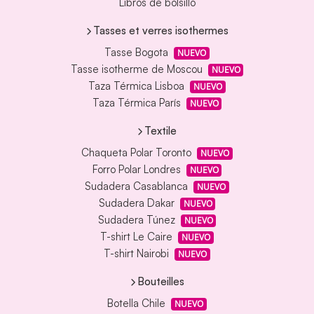
Libros de bolsillo
Tasses et verres isothermes
Tasse Bogota
NUEVO
Tasse isotherme de Moscou
NUEVO
Taza Térmica Lisboa
NUEVO
Taza Térmica París
NUEVO
Textile
Chaqueta Polar Toronto
NUEVO
Forro Polar Londres
NUEVO
Sudadera Casablanca
NUEVO
Sudadera Dakar
NUEVO
Sudadera Túnez
NUEVO
T-shirt Le Caire
NUEVO
T-shirt Nairobi
NUEVO
Bouteilles
Botella Chile
NUEVO