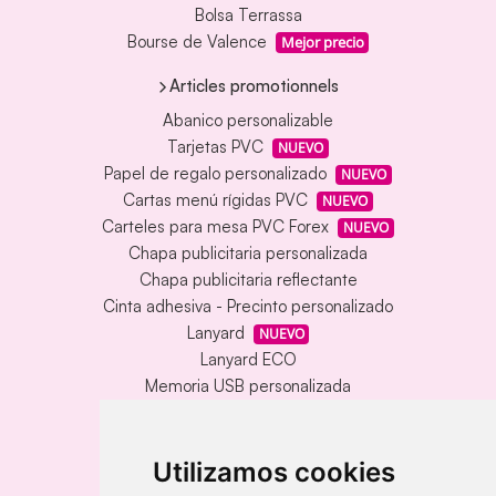
Bolsa Terrassa
Bourse de Valence
Mejor precio
Articles promotionnels
Abanico personalizable
Tarjetas PVC
NUEVO
Papel de regalo personalizado
NUEVO
Cartas menú rígidas PVC
NUEVO
Carteles para mesa PVC Forex
NUEVO
Chapa publicitaria personalizada
Chapa publicitaria reflectante
Cinta adhesiva - Precinto personalizado
Lanyard
NUEVO
Lanyard ECO
Memoria USB personalizada
Alfombrilla vinílica personalizada
Memoria USB con carcasa metálica
Llavero redondo en madera y metal
Utilizamos cookies
Llavero grabado láser bambú