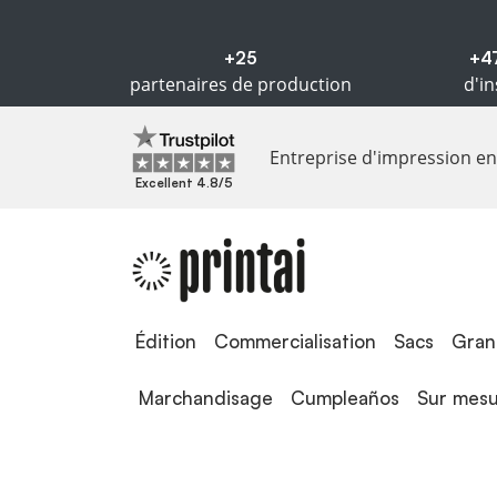
+25
+4
partenaires de production
d'in
Entreprise d'impression en 
Excellent 4.8/5
Édition
Édition
Commercialisation
Sacs
Gran
Marchandisage
Cumpleaños
Sur mes