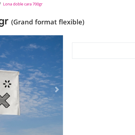
Lona doble cara 700gr
0gr
(Grand format flexible)