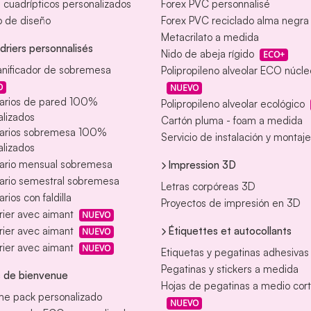
s cuadrípticos personalizados
Forex PVC personnalisé
o de diseño
Forex PVC reciclado alma negra
Metacrilato a medida
driers personnalisés
Nido de abeja rígido
ECO+
anificador de sobremesa
Polipropileno alveolar ECO núcl
O
NUEVO
arios de pared 100%
Polipropileno alveolar ecológico
lizados
Cartón pluma - foam a medida
arios sobremesa 100%
Servicio de instalación y montaje
lizados
ario mensual sobremesa
Impression 3D
ario semestral sobremesa
Letras corpóreas 3D
rios con faldilla
Proyectos de impresión en 3D
ier avec aimant
NUEVO
Étiquettes et autocollants
ier avec aimant
NUEVO
ier avec aimant
NUEVO
Etiquetas y pegatinas adhesivas
Pegatinas y stickers a medida
 de bienvenue
Hojas de pegatinas a medio cor
e pack personalizado
NUEVO