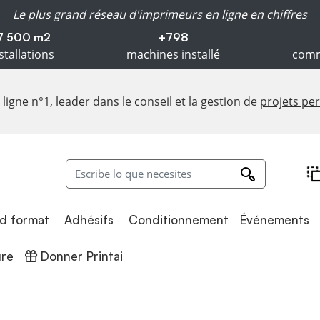
Le plus grand réseau d'imprimeurs en ligne en chiffres
7 500 m2
+798
stallations
machines installé
comm
ligne n°1, leader dans le conseil et la gestion de
projets pe
Adhésifs
Conditionnement
d format
Adhésifs
Conditionnement
Événements
Donner Printai
ure
Donner Printai