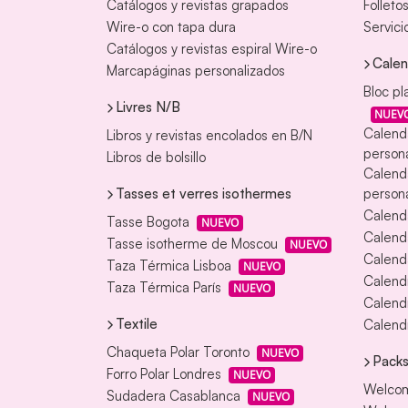
Catálogos y revistas grapados
Folleto
Wire-o con tapa dura
Servici
Catálogos y revistas espiral Wire-o
Calen
Marcapáginas personalizados
Bloc pl
Livres N/B
NUEV
Calend
Libros y revistas encolados en B/N
persona
Libros de bolsillo
Calend
Tasses et verres isothermes
persona
Calend
Tasse Bogota
NUEVO
Calend
Tasse isotherme de Moscou
NUEVO
Calenda
Taza Térmica Lisboa
NUEVO
Calendr
Taza Térmica París
NUEVO
Calendr
Textile
Calendr
Chaqueta Polar Toronto
NUEVO
Packs
Forro Polar Londres
NUEVO
Welcom
Sudadera Casablanca
NUEVO