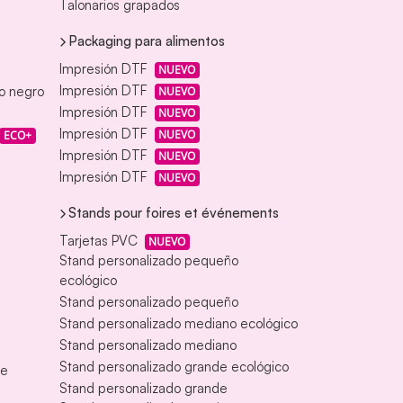
Talonarios grapados
Packaging para alimentos
Impresión DTF
NUEVO
Impresión DTF
eo negro
NUEVO
Impresión DTF
NUEVO
Impresión DTF
NUEVO
ECO+
Impresión DTF
NUEVO
Impresión DTF
NUEVO
Stands pour foires et événements
Tarjetas PVC
NUEVO
Stand personalizado pequeño
ecológico
Stand personalizado pequeño
Stand personalizado mediano ecológico
Stand personalizado mediano
Stand personalizado grande ecológico
te
Stand personalizado grande