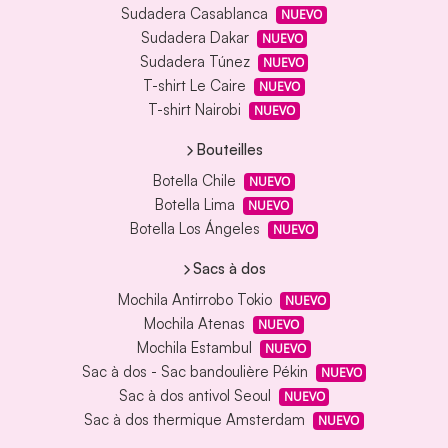
Sudadera Casablanca
NUEVO
Sudadera Dakar
NUEVO
Sudadera Túnez
NUEVO
T-shirt Le Caire
NUEVO
T-shirt Nairobi
NUEVO
Bouteilles
Botella Chile
NUEVO
Botella Lima
NUEVO
Botella Los Ángeles
NUEVO
Sacs à dos
Mochila Antirrobo Tokio
NUEVO
Mochila Atenas
NUEVO
Mochila Estambul
NUEVO
Sac à dos - Sac bandoulière Pékin
NUEVO
Sac à dos antivol Seoul
NUEVO
Sac à dos thermique Amsterdam
NUEVO