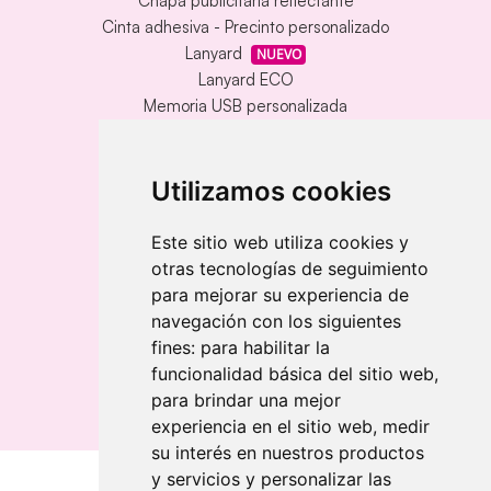
Chapa publicitaria reflectante
Cinta adhesiva - Precinto personalizado
Lanyard
NUEVO
Lanyard ECO
Memoria USB personalizada
Alfombrilla vinílica personalizada
Memoria USB con carcasa metálica
Llavero redondo en madera y metal
Utilizamos cookies
Llavero grabado láser bambú
Llavero rectangular en madera clara
Este sitio web utiliza cookies y
otras tecnologías de seguimiento
Banderolas
para mejorar su experiencia de
Banderas publicitarias
navegación con los siguientes
Banderas publicitarias
fines:
para habilitar la
Banderas publicitarias
funcionalidad básica del sitio web
,
para brindar una mejor
experiencia en el sitio web
,
medir
su interés en nuestros productos
y servicios y personalizar las