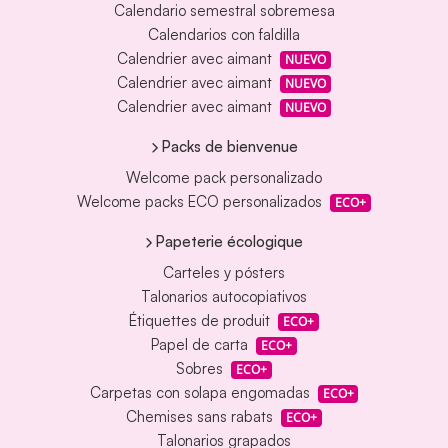
Calendario semestral sobremesa
Calendarios con faldilla
Calendrier avec aimant
NUEVO
Calendrier avec aimant
NUEVO
Calendrier avec aimant
NUEVO
Packs de bienvenue
Welcome pack personalizado
Welcome packs ECO personalizados
ECO+
Papeterie écologique
Carteles y pósters
Talonarios autocopiativos
Étiquettes de produit
ECO+
Papel de carta
ECO+
Sobres
ECO+
Carpetas con solapa engomadas
ECO+
Chemises sans rabats
ECO+
Talonarios grapados