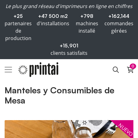
Le plus grand réseau d'imprimeurs en ligne en chiffres
+25
+47 500 m2
+798
+162,144
partenaires
d'installations
machines
commandes
de
installé
gérées
production
+15,901
clients satisfaits
0
Manteles y Consumibles de
Mesa
Voir plus Servilletas personalizadas de papel
NUEVO