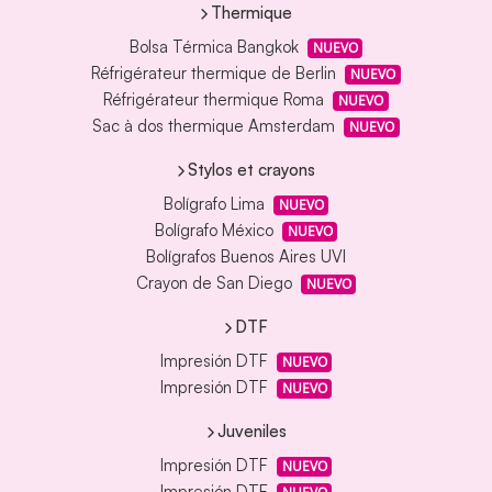
Thermique
Bolsa Térmica Bangkok
NUEVO
Réfrigérateur thermique de Berlin
NUEVO
Réfrigérateur thermique Roma
NUEVO
Sac à dos thermique Amsterdam
NUEVO
Stylos et crayons
Bolígrafo Lima
NUEVO
Bolígrafo México
NUEVO
Bolígrafos Buenos Aires UVI
Crayon de San Diego
NUEVO
DTF
Impresión DTF
NUEVO
Impresión DTF
NUEVO
Juveniles
Impresión DTF
NUEVO
Impresión DTF