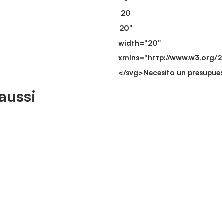
20
20"
width="20"
xmlns="http://www.w3.org/
</svg>
Necesito un presupue
aussi