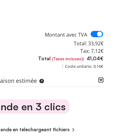
Montant avec
Montant avec TVA
Total:
33,92€
Tax:
7,12€
Total
:
41,04€
(Taxes incluses)
Coste unitario:
0,16€
vraison estimée
de en 3 clics
de en téléchargeant fichiers