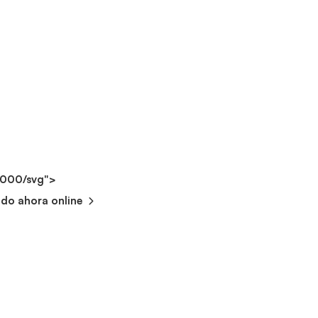
2000/svg">
ndo ahora online