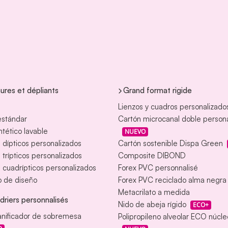
ures et dépliants
Grand format rigide
Lienzos y cuadros personalizado
estándar
Cartón microcanal doble person
intético lavable
NUEVO
s dípticos personalizados
Cartón sostenible Dispa Green
s trípticos personalizados
Composite DIBOND
s cuadrípticos personalizados
Forex PVC personnalisé
o de diseño
Forex PVC reciclado alma negra
Metacrilato a medida
driers personnalisés
Nido de abeja rígido
ECO+
anificador de sobremesa
Polipropileno alveolar ECO núcl