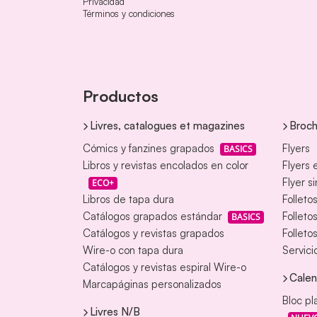
Privacidad
Términos y condiciones
Productos
Livres, catalogues et magazines
Broch
Cómics y fanzines grapados
Flyers
BASICS
Libros y revistas encolados en color
Flyers 
Flyer s
ECO+
Libros de tapa dura
Folleto
Catálogos grapados estándar
Folleto
BASICS
Catálogos y revistas grapados
Folleto
Wire-o con tapa dura
Servici
Catálogos y revistas espiral Wire-o
Calen
Marcapáginas personalizados
Bloc pl
Livres N/B