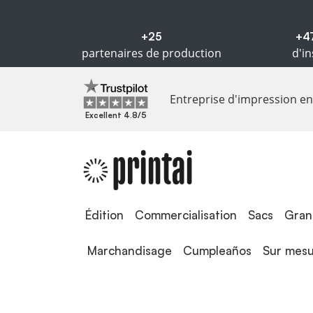
+25
+4
partenaires de production
d'in
Entreprise d'impression en 
Excellent 4.8/5
Édition
Édition
Commercialisation
Sacs
Gran
Marchandisage
Cumpleaños
Sur mes