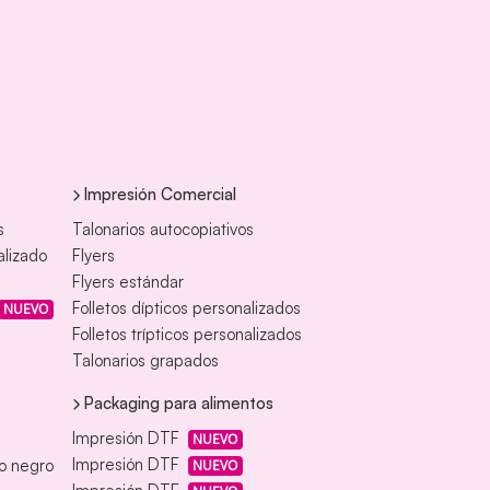
Impresión Comercial
s
Talonarios autocopiativos
alizado
Flyers
Flyers estándar
Folletos dípticos personalizados
NUEVO
Folletos trípticos personalizados
Talonarios grapados
Packaging para alimentos
Impresión DTF
NUEVO
Impresión DTF
eo negro
NUEVO