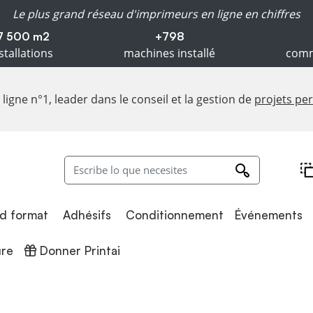
Le plus grand réseau d'imprimeurs en ligne en chiffres
7 500 m2
+798
stallations
machines installé
comm
ligne n°1, leader dans le conseil et la gestion de
projets pe
Adhésifs
Conditionnement
d format
Adhésifs
Conditionnement
Événements
Donner Printai
ure
Donner Printai