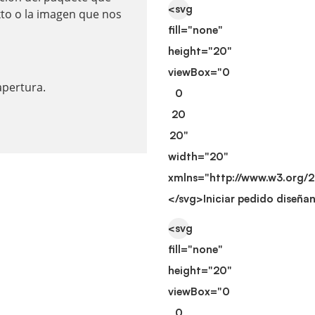
<svg
xto o la imagen que nos
fill="none"
height="20"
viewBox="0
apertura.
0
20
20"
width="20"
xmlns="http://www.w3.org/
</svg>
Iniciar pedido diseña
<svg
fill="none"
height="20"
viewBox="0
0