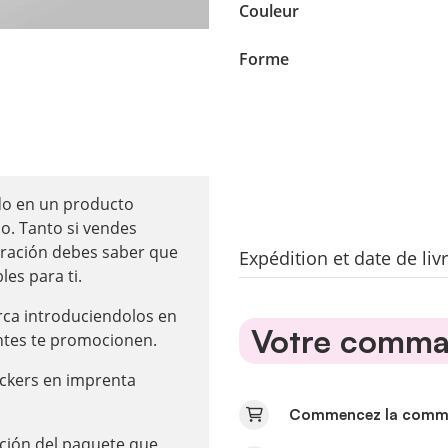
Couleur
Forme
ido en un producto
o. Tanto si vendes
uración debes saber que
Expédition et date de li
les para ti.
arca introduciendolos en
Votre comman
ntes te promocionen.
ickers en imprenta
Commencez la comman
nción del paquete que