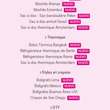
Mochila Atenas
NUEVO
Mochila Estambul
NUEVO
Sac à dos - Sac bandoulière Pékin
NUEVO
Sac à dos antivol Seoul
NUEVO
Sac à dos thermique Amsterdam
NUEVO
Thermique
Bolsa Térmica Bangkok
NUEVO
Réfrigérateur thermique de Berlin
NUEVO
Réfrigérateur thermique Roma
NUEVO
Sac à dos thermique Amsterdam
NUEVO
Stylos et crayons
Bolígrafo Lima
NUEVO
Bolígrafo México
NUEVO
Bolígrafos Buenos Aires UVI
Crayon de San Diego
NUEVO
DTF