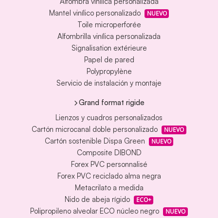
Alfombra vinílica personalizada
Mantel vinílico personalizado
NUEVO
Toile microperforée
Alfombrilla vinílica personalizada
Signalisation extérieure
Papel de pared
Polypropylène
Servicio de instalación y montaje
Grand format rigide
Lienzos y cuadros personalizados
Cartón microcanal doble personalizado
NUEVO
Cartón sostenible Dispa Green
NUEVO
Composite DIBOND
Forex PVC personnalisé
Forex PVC reciclado alma negra
Metacrilato a medida
Nido de abeja rígido
ECO+
Polipropileno alveolar ECO núcleo negro
NUEVO