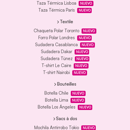
Taza Térmica Lisboa
NUEVO
Taza Térmica París
NUEVO
Textile
Chaqueta Polar Toronto
NUEVO
Forro Polar Londres
NUEVO
Sudadera Casablanca
NUEVO
Sudadera Dakar
NUEVO
Sudadera Túnez
NUEVO
T-shirt Le Caire
NUEVO
T-shirt Nairobi
NUEVO
Bouteilles
Botella Chile
NUEVO
Botella Lima
NUEVO
Botella Los Ángeles
NUEVO
Sacs à dos
Mochila Antirrobo Tokio
NUEVO