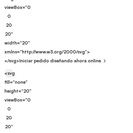
viewBox="0
0
20
20"
width="20"
xmlns="http://www.w3.org/2000/svg">
</svg>
Iniciar pedido diseñando ahora online
<svg
fill="none"
height="20"
viewBox="0
0
20
20"