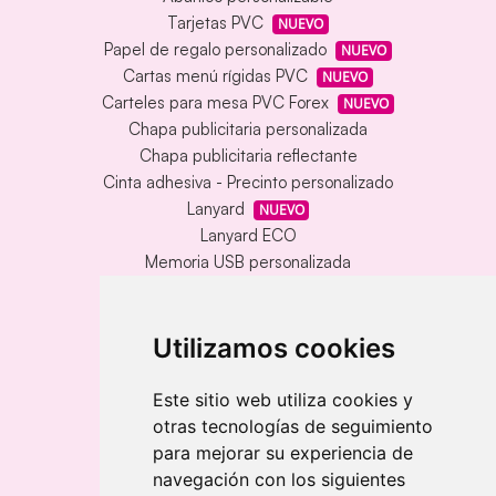
Tarjetas PVC
NUEVO
Papel de regalo personalizado
NUEVO
Cartas menú rígidas PVC
NUEVO
Carteles para mesa PVC Forex
NUEVO
Chapa publicitaria personalizada
Chapa publicitaria reflectante
Cinta adhesiva - Precinto personalizado
Lanyard
NUEVO
Lanyard ECO
Memoria USB personalizada
Alfombrilla vinílica personalizada
Memoria USB con carcasa metálica
Llavero redondo en madera y metal
Utilizamos cookies
Llavero grabado láser bambú
Llavero rectangular en madera clara
Este sitio web utiliza cookies y
otras tecnologías de seguimiento
Banderolas
para mejorar su experiencia de
Banderas publicitarias
navegación con los siguientes