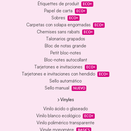
Étiquettes de produit
ECO+
Papel de carta
ECO+
Sobres
ECO+
Carpetas con solapa engomadas
ECO+
Chemises sans rabats
ECO+
Talonarios grapados
Bloc de notas grande
Petit bloc-notes
Bloc-notes autocollant
Tarjetones e invitaciones
ECO+
Tarjetones e invitaciones con hendido
ECO+
Sello automático
Sello manual
NUEVO
Vinyles
Vinilo ácido o glaseado
Vinilo blanco ecológico
ECO+
Vinilo polimérico transparente
Vinyle monomère
BASICS