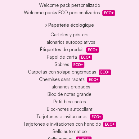
Welcome pack personalizado
Welcome packs ECO personalizados
ECO+
Papeterie écologique
Carteles y pósters
Talonarios autocopiativos
Étiquettes de produit
ECO+
Papel de carta
ECO+
Sobres
ECO+
Carpetas con solapa engomadas
ECO+
Chemises sans rabats
ECO+
Talonarios grapados
Bloc de notas grande
Petit bloc-notes
Bloc-notes autocollant
Tarjetones e invitaciones
ECO+
Tarjetones e invitaciones con hendido
ECO+
Sello automático
Sello manual