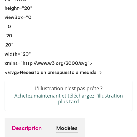
height="20"
viewBox="0
0
20
20"
width="20"
xmlns="http://www.w3.org/2000/svg">
</svg>
Necesito un presupuesto a medida
L'illustration n'est pas prête ?
Achetez maintenant et téléchargez l'illustration
plus tard
Description
Modèles