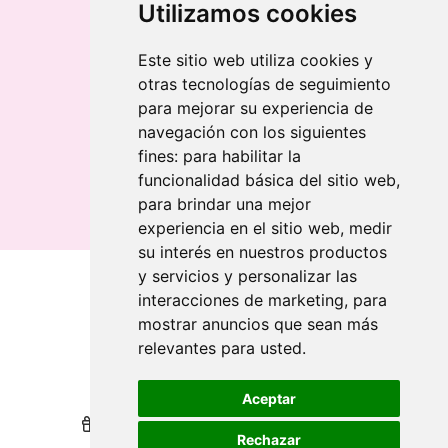
Llavero redondo en madera y metal
Utilizamos cookies
Llavero grabado láser bambú
Llavero rectangular en madera clara
Este sitio web utiliza cookies y
otras tecnologías de seguimiento
Banderolas
para mejorar su experiencia de
Banderas publicitarias
navegación con los siguientes
Banderas publicitarias
fines:
para habilitar la
Banderas publicitarias
funcionalidad básica del sitio web
,
para brindar una mejor
experiencia en el sitio web
,
medir
su interés en nuestros productos
y servicios y personalizar las
interacciones de marketing
,
para
Qui sommes-nous
mostrar anuncios que sean más
relevantes para usted
.
Revendeurs
Revendeurs
Impression durable
Impression durable
Aceptar
Nous récompensons votre fidélité
Nous récompensons votre fidélité
Rechazar