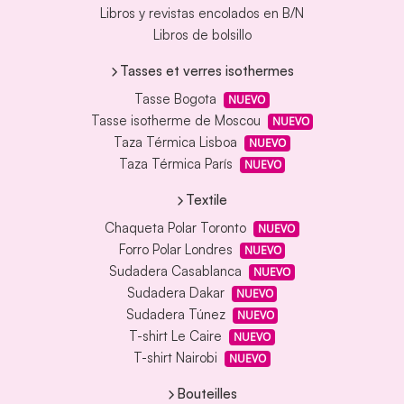
Libros y revistas encolados en B/N
Libros de bolsillo
Tasses et verres isothermes
Tasse Bogota
NUEVO
Tasse isotherme de Moscou
NUEVO
Taza Térmica Lisboa
NUEVO
Taza Térmica París
NUEVO
Textile
Chaqueta Polar Toronto
NUEVO
Forro Polar Londres
NUEVO
Sudadera Casablanca
NUEVO
Sudadera Dakar
NUEVO
Sudadera Túnez
NUEVO
T-shirt Le Caire
NUEVO
T-shirt Nairobi
NUEVO
Bouteilles