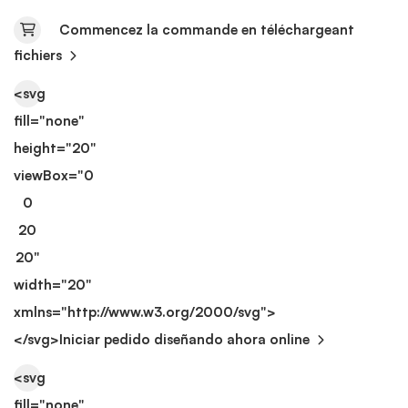
Commencez la commande en téléchargeant
fichiers
<svg
fill="none"
height="20"
viewBox="0
0
20
20"
width="20"
xmlns="http://www.w3.org/2000/svg">
</svg>
Iniciar pedido diseñando ahora online
<svg
fill="none"