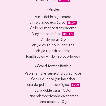
NUEVO
Vinyles
Vinilo ácido o glaseado
Vinilo blanco ecológico
ECO+
Vinilo polimérico transparente
Vinyle monomère
BASICS
Vinyle polymère
Vinyle coulé pour véhicules
Vinyle repositionnable
Fenêtres en vinyle microperforées
Grand format flexible
Papier affiche semi-photographique
Canva o lienzo (sin bastidor)
Lona de poliéster ecológico
ECO+
Lona doble cara 700gr
Lona microperforada calandrada
Lona opaca 740gr