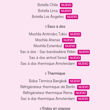
Botella Chile
NUEVO
Botella Lima
NUEVO
Botella Los Ángeles
NUEVO
Sacs à dos
Mochila Antirrobo Tokio
NUEVO
Mochila Atenas
NUEVO
Mochila Estambul
NUEVO
Sac à dos - Sac bandoulière Pékin
NUEVO
Sac à dos antivol Seoul
NUEVO
Sac à dos thermique Amsterdam
NUEVO
Thermique
Bolsa Térmica Bangkok
NUEVO
Réfrigérateur thermique de Berlin
NUEVO
Réfrigérateur thermique Roma
NUEVO
Sac à dos thermique Amsterdam
NUEVO
Stylos et crayons