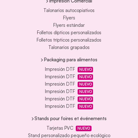
Impresión Comercial
Talonarios autocopiativos
Flyers
Flyers estándar
Folletos dípticos personalizados
Folletos trípticos personalizados
Talonarios grapados
Packaging para alimentos
Impresión DTF
NUEVO
Impresión DTF
NUEVO
Impresión DTF
NUEVO
Impresión DTF
NUEVO
Impresión DTF
NUEVO
Impresión DTF
NUEVO
Stands pour foires et événements
Tarjetas PVC
NUEVO
Stand personalizado pequeño ecológico