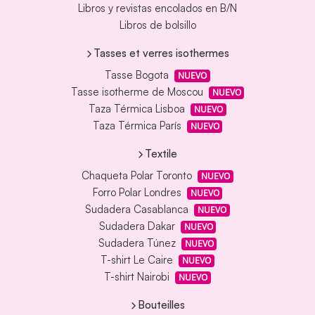
Libros y revistas encolados en B/N
Libros de bolsillo
Tasses et verres isothermes
Tasse Bogota
NUEVO
Tasse isotherme de Moscou
NUEVO
Taza Térmica Lisboa
NUEVO
Taza Térmica París
NUEVO
Textile
Chaqueta Polar Toronto
NUEVO
Forro Polar Londres
NUEVO
Sudadera Casablanca
NUEVO
Sudadera Dakar
NUEVO
Sudadera Túnez
NUEVO
T-shirt Le Caire
NUEVO
T-shirt Nairobi
NUEVO
Bouteilles