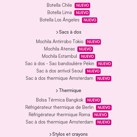
Botella Chile
NUEVO
Botella Lima
NUEVO
Botella Los Ángeles
NUEVO
Sacs à dos
Mochila Antirrobo Tokio
NUEVO
Mochila Atenas
NUEVO
Mochila Estambul
NUEVO
Sac à dos - Sac bandoulière Pékin
NUEVO
Sac à dos antivol Seoul
NUEVO
Sac à dos thermique Amsterdam
NUEVO
Thermique
Bolsa Térmica Bangkok
NUEVO
Réfrigérateur thermique de Berlin
NUEVO
Réfrigérateur thermique Roma
NUEVO
Sac à dos thermique Amsterdam
NUEVO
Stylos et crayons