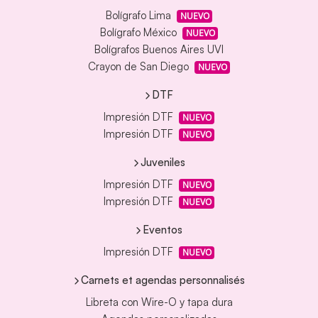
Bolígrafo Lima
NUEVO
Bolígrafo México
NUEVO
Bolígrafos Buenos Aires UVI
Crayon de San Diego
NUEVO
DTF
Impresión DTF
NUEVO
Impresión DTF
NUEVO
Juveniles
Impresión DTF
NUEVO
Impresión DTF
NUEVO
Eventos
Impresión DTF
NUEVO
Carnets et agendas personnalisés
Libreta con Wire-O y tapa dura