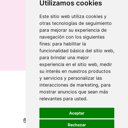
Llavero redondo en madera y metal
Utilizamos cookies
Llavero grabado láser bambú
Llavero rectangular en madera clara
Este sitio web utiliza cookies y
otras tecnologías de seguimiento
Banderolas
para mejorar su experiencia de
Banderas publicitarias
navegación con los siguientes
Banderas publicitarias
fines:
para habilitar la
Banderas publicitarias
funcionalidad básica del sitio web
,
para brindar una mejor
experiencia en el sitio web
,
medir
su interés en nuestros productos
y servicios y personalizar las
interacciones de marketing
,
para
Qui sommes-nous
mostrar anuncios que sean más
relevantes para usted
.
Revendeurs
Revendeurs
Impression durable
Impression durable
Aceptar
Nous récompensons votre fidélité
Nous récompensons votre fidélité
Rechazar