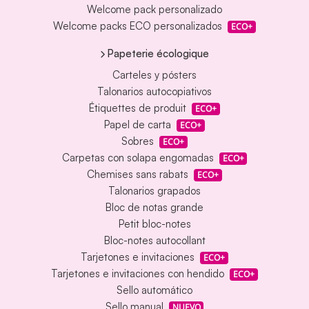
Welcome pack personalizado
Welcome packs ECO personalizados
ECO+
Papeterie écologique
Carteles y pósters
Talonarios autocopiativos
Étiquettes de produit
ECO+
Papel de carta
ECO+
Sobres
ECO+
Carpetas con solapa engomadas
ECO+
Chemises sans rabats
ECO+
Talonarios grapados
Bloc de notas grande
Petit bloc-notes
Bloc-notes autocollant
Tarjetones e invitaciones
ECO+
Tarjetones e invitaciones con hendido
ECO+
Sello automático
Sello manual
NUEVO