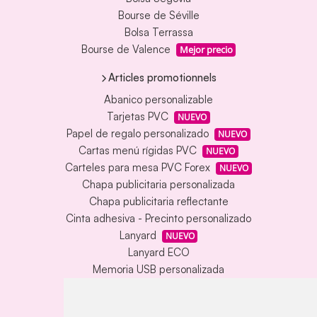
Bourse de Séville
Bolsa Terrassa
Bourse de Valence
Mejor precio
Articles promotionnels
Abanico personalizable
Tarjetas PVC
NUEVO
Papel de regalo personalizado
NUEVO
Cartas menú rígidas PVC
NUEVO
Carteles para mesa PVC Forex
NUEVO
Chapa publicitaria personalizada
Chapa publicitaria reflectante
Cinta adhesiva - Precinto personalizado
Lanyard
NUEVO
Lanyard ECO
Memoria USB personalizada
Alfombrilla vinílica personalizada
Memoria USB con carcasa metálica