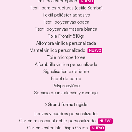
PET poliéster opaco
NUEVO
Textil para estructuras (estilo Samba)
Textil poliéster adhesivo
Textil polycanvas opaca
Textil polycanvas trasera blanca
Toile Frontlit 510gr
Alfombra vinílica personalizada
Mantel vinílico personalizado
NUEVO
Toile microperforée
Alfombrilla vinílica personalizada
Signalisation extérieure
Papel de pared
Polypropylène
Servicio de instalación y montaje
Grand format rigide
Lienzos y cuadros personalizados
Cartón microcanal doble personalizado
NUEVO
Cartón sostenible Dispa Green
NUEVO