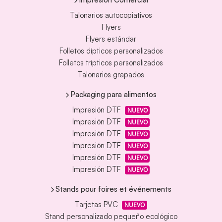
Talonarios autocopiativos
Flyers
Flyers estándar
Folletos dípticos personalizados
Folletos trípticos personalizados
Talonarios grapados
Packaging para alimentos
Impresión DTF
NUEVO
Impresión DTF
NUEVO
Impresión DTF
NUEVO
Impresión DTF
NUEVO
Impresión DTF
NUEVO
Impresión DTF
NUEVO
Stands pour foires et événements
Tarjetas PVC
NUEVO
Stand personalizado pequeño ecológico