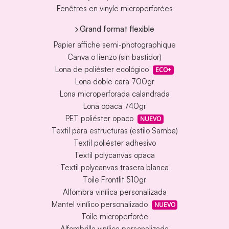
Fenêtres en vinyle microperforées
Grand format flexible
Papier affiche semi-photographique
Canva o lienzo (sin bastidor)
Lona de poliéster ecológico
ECO+
Lona doble cara 700gr
Lona microperforada calandrada
Lona opaca 740gr
PET poliéster opaco
NUEVO
Textil para estructuras (estilo Samba)
Textil poliéster adhesivo
Textil polycanvas opaca
Textil polycanvas trasera blanca
Toile Frontlit 510gr
Alfombra vinílica personalizada
Mantel vinílico personalizado
NUEVO
Toile microperforée
Alfombrilla vinílica personalizada