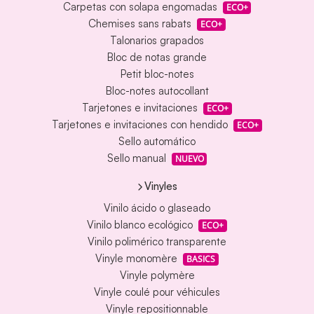
Carpetas con solapa engomadas
ECO+
Chemises sans rabats
ECO+
Talonarios grapados
Bloc de notas grande
Petit bloc-notes
Bloc-notes autocollant
Tarjetones e invitaciones
ECO+
Tarjetones e invitaciones con hendido
ECO+
Sello automático
Sello manual
NUEVO
Vinyles
Vinilo ácido o glaseado
Vinilo blanco ecológico
ECO+
Vinilo polimérico transparente
Vinyle monomère
BASICS
Vinyle polymère
Vinyle coulé pour véhicules
Vinyle repositionnable