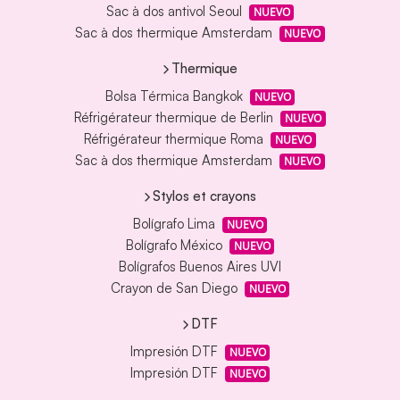
Sac à dos antivol Seoul
NUEVO
Sac à dos thermique Amsterdam
NUEVO
Thermique
Bolsa Térmica Bangkok
NUEVO
Réfrigérateur thermique de Berlin
NUEVO
Réfrigérateur thermique Roma
NUEVO
Sac à dos thermique Amsterdam
NUEVO
Stylos et crayons
Bolígrafo Lima
NUEVO
Bolígrafo México
NUEVO
Bolígrafos Buenos Aires UVI
Crayon de San Diego
NUEVO
DTF
Impresión DTF
NUEVO
Impresión DTF
NUEVO