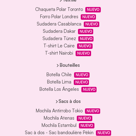
Chaqueta Polar Toronto
NUEVO
Forro Polar Londres
NUEVO
Sudadera Casablanca
NUEVO
Sudadera Dakar
NUEVO
Sudadera Túnez
NUEVO
T-shirt Le Caire
NUEVO
T-shirt Nairobi
NUEVO
Bouteilles
Botella Chile
NUEVO
Botella Lima
NUEVO
Botella Los Ángeles
NUEVO
Sacs à dos
Mochila Antirrobo Tokio
NUEVO
Mochila Atenas
NUEVO
Mochila Estambul
NUEVO
Sac à dos - Sac bandoulière Pékin
NUEVO