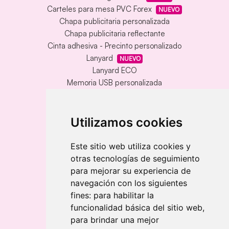
Carteles para mesa PVC Forex
NUEVO
Chapa publicitaria personalizada
Chapa publicitaria reflectante
Cinta adhesiva - Precinto personalizado
Lanyard
NUEVO
Lanyard ECO
Memoria USB personalizada
Alfombrilla vinílica personalizada
Memoria USB con carcasa metálica
Llavero redondo en madera y metal
Utilizamos cookies
Llavero grabado láser bambú
Llavero rectangular en madera clara
Este sitio web utiliza cookies y
otras tecnologías de seguimiento
Banderolas
para mejorar su experiencia de
Banderas publicitarias
navegación con los siguientes
Banderas publicitarias
fines:
para habilitar la
Banderas publicitarias
funcionalidad básica del sitio web
,
para brindar una mejor