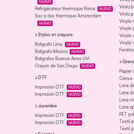
NUEVO
Vinilo 
Réfrigérateur thermique Roma
NUEVO
Vinilo 
Sac à dos thermique Amsterdam
Vinyle
NUEVO
Vinyle
Stylos et crayons
Vinyle 
Vinyle 
Bolígrafo Lima
NUEVO
Fenêtre
Bolígrafo México
NUEVO
Bolígrafos Buenos Aires UVI
Grand
Crayon de San Diego
NUEVO
Papier 
DTF
Canva o
Lona de
Impresión DTF
NUEVO
Lona d
Impresión DTF
NUEVO
Lona m
Juveniles
Lona o
PET pol
Impresión DTF
NUEVO
Textil 
Impresión DTF
NUEVO
Textil 