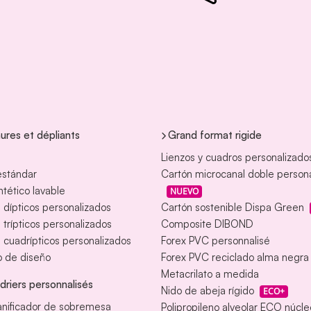
ures et dépliants
Grand format rigide
Lienzos y cuadros personalizado
estándar
Cartón microcanal doble person
intético lavable
NUEVO
s dípticos personalizados
Cartón sostenible Dispa Green
s trípticos personalizados
Composite DIBOND
s cuadrípticos personalizados
Forex PVC personnalisé
o de diseño
Forex PVC reciclado alma negra
Metacrilato a medida
driers personnalisés
Nido de abeja rígido
ECO+
anificador de sobremesa
Polipropileno alveolar ECO núcl