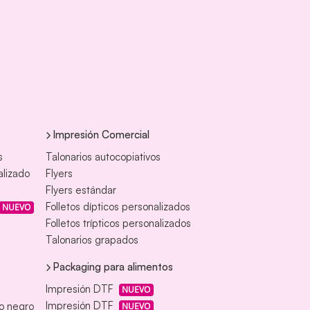
Impresión Comercial
s
Talonarios autocopiativos
alizado
Flyers
Flyers estándar
Folletos dípticos personalizados
NUEVO
Folletos trípticos personalizados
Talonarios grapados
Packaging para alimentos
Impresión DTF
NUEVO
Impresión DTF
eo negro
NUEVO