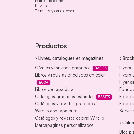
Política de cookies
Privacidad
Términos y condiciones
Productos
Livres, catalogues et magazines
Broch
Cómics y fanzines grapados
Flyers
BASICS
Libros y revistas encolados en color
Flyers 
Flyer s
ECO+
Libros de tapa dura
Folleto
Catálogos grapados estándar
Folleto
BASICS
Catálogos y revistas grapados
Folleto
Wire-o con tapa dura
Servici
Catálogos y revistas espiral Wire-o
Calen
Marcapáginas personalizados
Bloc pl