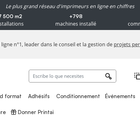
Le plus grand réseau d'imprimeurs en ligne en chiffres
7 500 m2
+798
stallations
machines installé
comm
ligne n°1, leader dans le conseil et la gestion de
projets pe
Adhésifs
Conditionnement
d format
Adhésifs
Conditionnement
Événements
Donner Printai
ure
Donner Printai