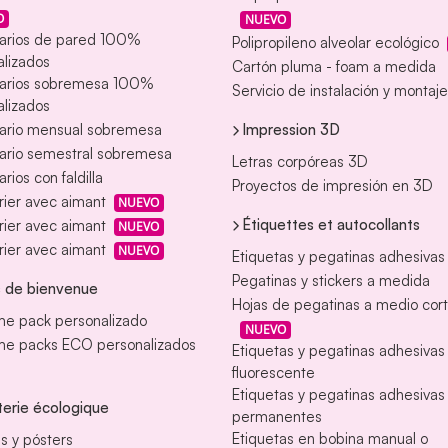
O
NUEVO
arios de pared 100%
Polipropileno alveolar ecológico
lizados
Cartón pluma - foam a medida
arios sobremesa 100%
Servicio de instalación y montaje
lizados
ario mensual sobremesa
Impression 3D
ario semestral sobremesa
Letras corpóreas 3D
rios con faldilla
Proyectos de impresión en 3D
ier avec aimant
NUEVO
Étiquettes et autocollants
ier avec aimant
NUEVO
ier avec aimant
NUEVO
Etiquetas y pegatinas adhesivas
Pegatinas y stickers a medida
 de bienvenue
Hojas de pegatinas a medio cor
e pack personalizado
NUEVO
e packs ECO personalizados
Etiquetas y pegatinas adhesiva
fluorescente
Etiquetas y pegatinas adhesivas
erie écologique
permanentes
Etiquetas en bobina manual o
s y pósters