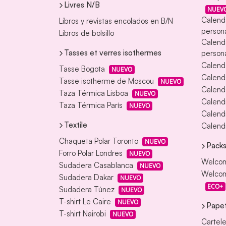
Livres N/B
NUEV
Calend
Libros y revistas encolados en B/N
persona
Libros de bolsillo
Calend
Tasses et verres isothermes
persona
Calend
Tasse Bogota
NUEVO
Calend
Tasse isotherme de Moscou
NUEVO
Calenda
Taza Térmica Lisboa
NUEVO
Calendr
Taza Térmica París
NUEVO
Calendr
Textile
Calendr
Chaqueta Polar Toronto
NUEVO
Packs
Forro Polar Londres
NUEVO
Welcom
Sudadera Casablanca
NUEVO
Welcom
Sudadera Dakar
NUEVO
ECO+
Sudadera Túnez
NUEVO
T-shirt Le Caire
NUEVO
Papet
T-shirt Nairobi
NUEVO
Cartele