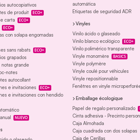
automática
ios autocopiativos
Etiquetas de seguridad ADR
tes de produit
ECO+
e carta
ECO+
Vinyles
ECO+
Vinilo ácido o glaseado
as con solapa engomadas
Vinilo blanco ecológico
ECO+
Vinilo polimérico transparente
es sans rabats
ECO+
Vinyle monomère
BASICS
ios grapados
Vinyle polymère
e notas grande
Vinyle coulé pour véhicules
loc-notes
Vinyle repositionnable
tes autocollant
Fenêtres en vinyle microperforé
nes e invitaciones
ECO+
nes e invitaciones con hendido
Emballage écologique
Papel de regalo personalizado
utomático
Cinta adhesiva - Precinto person
anual
NUEVO
Caja Almohada
es
Caja cuadrada con dos solapas
Caja de Cerillas
ácido o glaseado