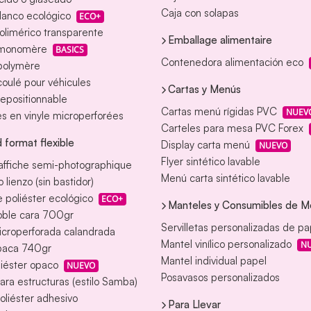
Caja con solapas
blanco ecológico
ECO+
polimérico transparente
Emballage alimentaire
 monomère
BASICS
Contenedora alimentación eco
 polymère
coulé pour véhicules
Cartas y Menús
repositionnable
Cartas menú rígidas PVC
NUEV
s en vinyle microperforées
Carteles para mesa PVC Forex
 format flexible
Display carta menú
NUEVO
Flyer sintético lavable
affiche semi-photographique
Menú carta sintético lavable
 lienzo (sin bastidor)
 poliéster ecológico
ECO+
Manteles y Consumibles de M
oble cara 700gr
Servilletas personalizadas de pa
icroperforada calandrada
Mantel vinílico personalizado
N
paca 740gr
Mantel individual papel
iéster opaco
NUEVO
Posavasos personalizados
para estructuras (estilo Samba)
poliéster adhesivo
Para Llevar