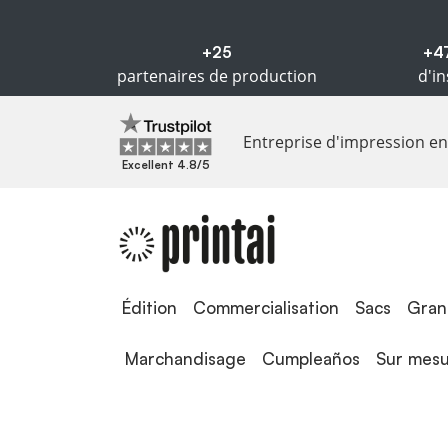
+25
+4
partenaires de production
d'in
Entreprise d'impression en 
Excellent 4.8/5
Édition
Édition
Commercialisation
Sacs
Gran
Marchandisage
Cumpleaños
Sur mes