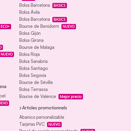
Bolsa Barcelona
BASICS
Bolsa Ávila
Bolsa Barcelona
BASICS
Bourse de Benidorm
ECO+
NUEVO
Bolsa Gijón
Bolsa Girona
Bourse de Malaga
O
Bolsa Rioja
NUEVO
Bolsa Sanabria
Bolsa Santiago
Bolsa Segovia
Bourse de Séville
esa
Bolsa Terrassa
pel
Bourse de Valence
Mejor precio
UEVO
Articles promotionnels
Abanico personalizable
Tarjetas PVC
NUEVO