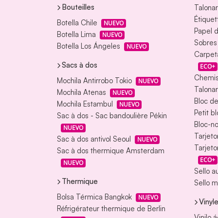
Bouteilles
Talonar
Étiquet
Botella Chile
NUEVO
Papel d
Botella Lima
NUEVO
Sobres
Botella Los Ángeles
NUEVO
Carpet
Sacs à dos
ECO+
Chemis
Mochila Antirrobo Tokio
NUEVO
Talonar
Mochila Atenas
NUEVO
Bloc d
Mochila Estambul
NUEVO
Petit b
Sac à dos - Sac bandoulière Pékin
Bloc-no
NUEVO
Tarjeto
Sac à dos antivol Seoul
NUEVO
Tarjeto
Sac à dos thermique Amsterdam
ECO+
NUEVO
Sello a
Thermique
Sello m
Bolsa Térmica Bangkok
NUEVO
Vinyl
Réfrigérateur thermique de Berlin
Vinilo 