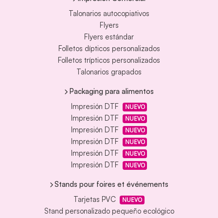
Talonarios autocopiativos
Flyers
Flyers estándar
Folletos dípticos personalizados
Folletos trípticos personalizados
Talonarios grapados
Packaging para alimentos
Impresión DTF
NUEVO
Impresión DTF
NUEVO
Impresión DTF
NUEVO
Impresión DTF
NUEVO
Impresión DTF
NUEVO
Impresión DTF
NUEVO
Stands pour foires et événements
Tarjetas PVC
NUEVO
Stand personalizado pequeño ecológico