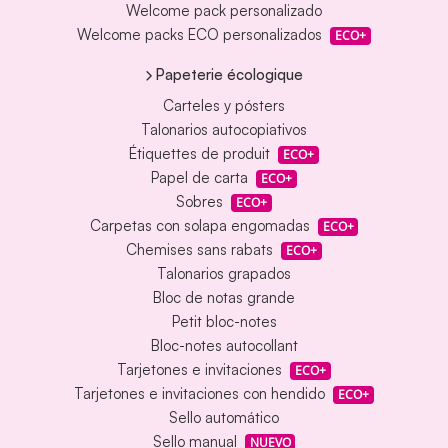
Welcome pack personalizado
Welcome packs ECO personalizados
ECO+
Papeterie écologique
Carteles y pósters
Talonarios autocopiativos
Étiquettes de produit
ECO+
Papel de carta
ECO+
Sobres
ECO+
Carpetas con solapa engomadas
ECO+
Chemises sans rabats
ECO+
Talonarios grapados
Bloc de notas grande
Petit bloc-notes
Bloc-notes autocollant
Tarjetones e invitaciones
ECO+
Tarjetones e invitaciones con hendido
ECO+
Sello automático
Sello manual
NUEVO