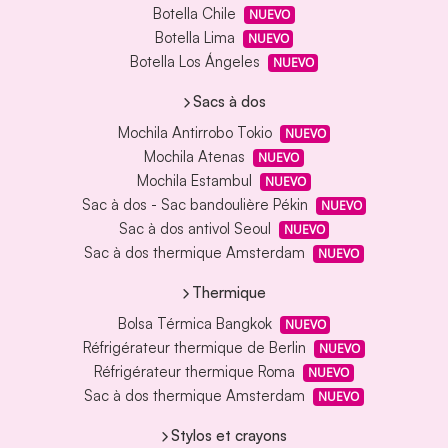
Botella Chile
NUEVO
Botella Lima
NUEVO
Botella Los Ángeles
NUEVO
Sacs à dos
Mochila Antirrobo Tokio
NUEVO
Mochila Atenas
NUEVO
Mochila Estambul
NUEVO
Sac à dos - Sac bandoulière Pékin
NUEVO
Sac à dos antivol Seoul
NUEVO
Sac à dos thermique Amsterdam
NUEVO
Thermique
Bolsa Térmica Bangkok
NUEVO
Réfrigérateur thermique de Berlin
NUEVO
Réfrigérateur thermique Roma
NUEVO
Sac à dos thermique Amsterdam
NUEVO
Stylos et crayons