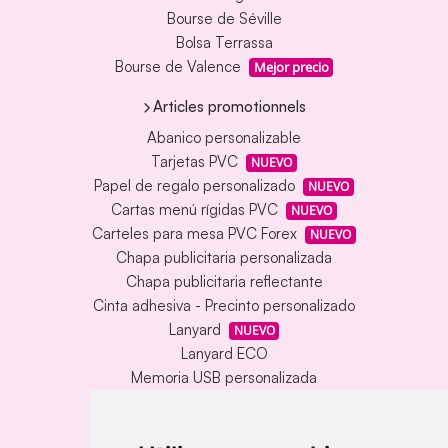
Bourse de Séville
Bolsa Terrassa
Bourse de Valence
Mejor precio
Articles promotionnels
Abanico personalizable
Tarjetas PVC
NUEVO
Papel de regalo personalizado
NUEVO
Cartas menú rígidas PVC
NUEVO
Carteles para mesa PVC Forex
NUEVO
Chapa publicitaria personalizada
Chapa publicitaria reflectante
Cinta adhesiva - Precinto personalizado
Lanyard
NUEVO
Lanyard ECO
Memoria USB personalizada
Alfombrilla vinílica personalizada
Memoria USB con carcasa metálica