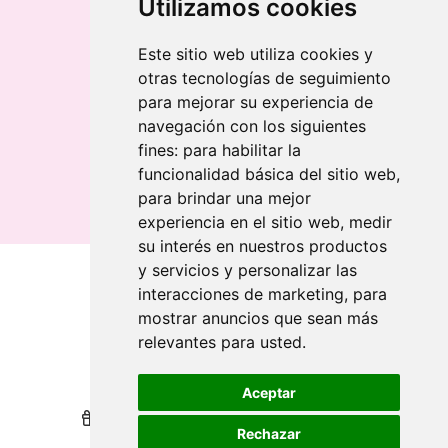
Llavero redondo en madera y metal
Utilizamos cookies
Llavero grabado láser bambú
Llavero rectangular en madera clara
Este sitio web utiliza cookies y
otras tecnologías de seguimiento
Banderolas
para mejorar su experiencia de
Banderas publicitarias
navegación con los siguientes
Banderas publicitarias
fines:
para habilitar la
Banderas publicitarias
funcionalidad básica del sitio web
,
para brindar una mejor
experiencia en el sitio web
,
medir
su interés en nuestros productos
y servicios y personalizar las
interacciones de marketing
,
para
Qui sommes-nous
mostrar anuncios que sean más
relevantes para usted
.
Revendeurs
Revendeurs
Impression durable
Impression durable
Aceptar
Nous récompensons votre fidélité
Nous récompensons votre fidélité
Rechazar