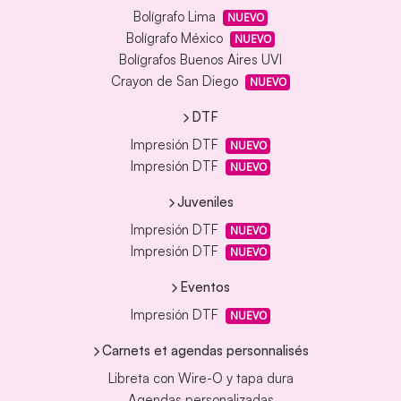
Bolígrafo Lima
NUEVO
Bolígrafo México
NUEVO
Bolígrafos Buenos Aires UVI
Crayon de San Diego
NUEVO
DTF
Impresión DTF
NUEVO
Impresión DTF
NUEVO
Juveniles
Impresión DTF
NUEVO
Impresión DTF
NUEVO
Eventos
Impresión DTF
NUEVO
Carnets et agendas personnalisés
Libreta con Wire-O y tapa dura
Agendas personalizadas