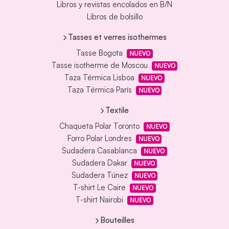
Libros y revistas encolados en B/N
Libros de bolsillo
Tasses et verres isothermes
Tasse Bogota
NUEVO
Tasse isotherme de Moscou
NUEVO
Taza Térmica Lisboa
NUEVO
Taza Térmica París
NUEVO
Textile
Chaqueta Polar Toronto
NUEVO
Forro Polar Londres
NUEVO
Sudadera Casablanca
NUEVO
Sudadera Dakar
NUEVO
Sudadera Túnez
NUEVO
T-shirt Le Caire
NUEVO
T-shirt Nairobi
NUEVO
Bouteilles