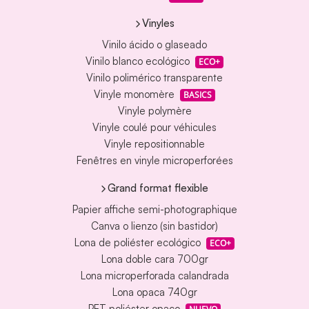
Vinyles
Vinilo ácido o glaseado
Vinilo blanco ecológico
ECO+
Vinilo polimérico transparente
Vinyle monomère
BASICS
Vinyle polymère
Vinyle coulé pour véhicules
Vinyle repositionnable
Fenêtres en vinyle microperforées
Grand format flexible
Papier affiche semi-photographique
Canva o lienzo (sin bastidor)
Lona de poliéster ecológico
ECO+
Lona doble cara 700gr
Lona microperforada calandrada
Lona opaca 740gr
PET poliéster opaco