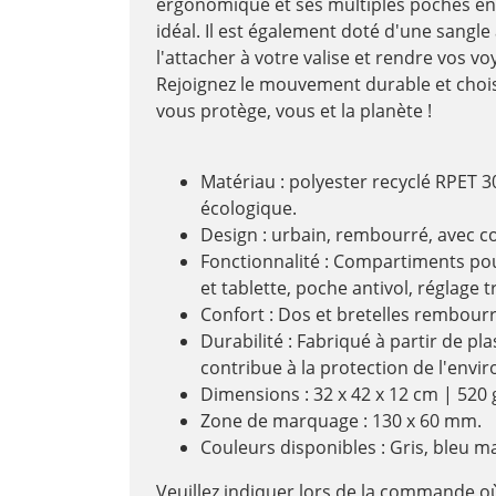
ergonomique et ses multiples poches e
idéal. Il est également doté d'une sangle
l'attacher à votre valise et rendre vos v
Rejoignez le mouvement durable et chois
vous protège, vous et la planète !
Matériau : polyester recyclé RPET 3
écologique.
Design : urbain, rembourré, avec c
Fonctionnalité : Compartiments po
et tablette, poche antivol, réglage tr
Confort : Dos et bretelles rembourr
Durabilité : Fabriqué à partir de plas
contribue à la protection de l'env
Dimensions : 32 x 42 x 12 cm | 52
Zone de marquage : 130 x 60 mm.
Couleurs disponibles : Gris, bleu ma
Veuillez indiquer lors de la commande o