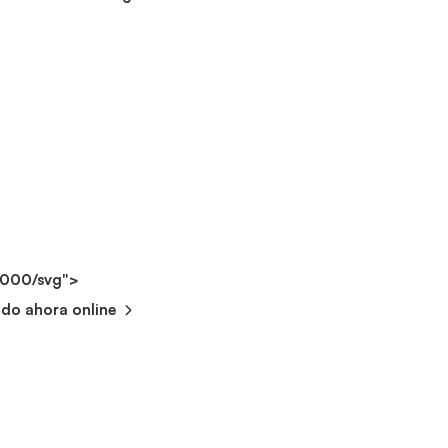
2000/svg">
ndo ahora online