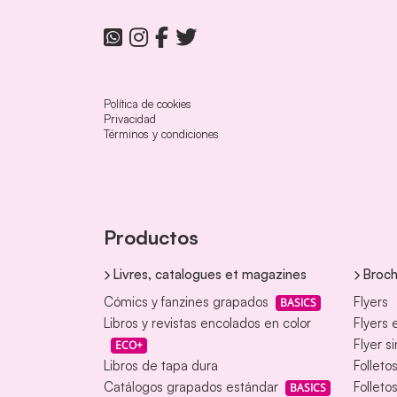
Política de cookies
Privacidad
Términos y condiciones
Productos
Livres, catalogues et magazines
Broch
Cómics y fanzines grapados
Flyers
BASICS
Libros y revistas encolados en color
Flyers 
Flyer s
ECO+
Libros de tapa dura
Folleto
Catálogos grapados estándar
Folleto
BASICS