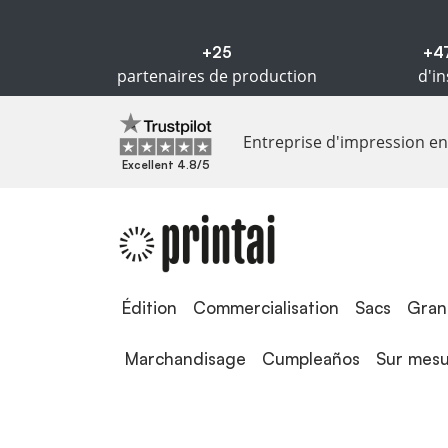
+25
+4
partenaires de production
d'in
Entreprise d'impression en 
Excellent 4.8/5
Édition
Édition
Commercialisation
Sacs
Gran
Marchandisage
Cumpleaños
Sur mes