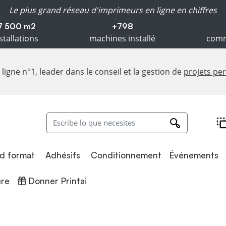
Le plus grand réseau d'imprimeurs en ligne en chiffres
7 500 m2
+798
stallations
machines installé
comm
ligne n°1, leader dans le conseil et la gestion de
projets pe
Adhésifs
Conditionnement
d format
Adhésifs
Conditionnement
Événements
Donner Printai
ure
Donner Printai