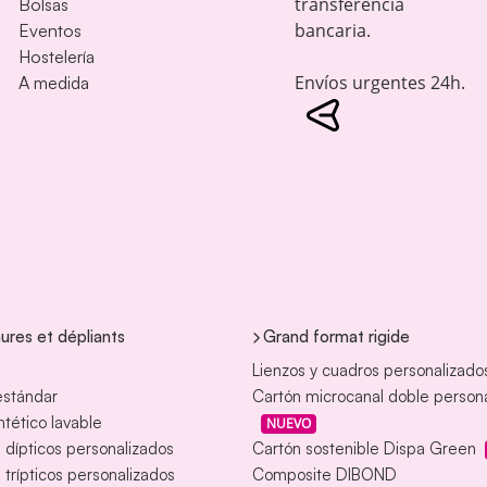
transferencia
Bolsas
bancaria.
Eventos
Hostelería
Envíos urgentes 24h.
A medida
ures et dépliants
Grand format rigide
Lienzos y cuadros personalizado
estándar
Cartón microcanal doble person
intético lavable
NUEVO
s dípticos personalizados
Cartón sostenible Dispa Green
s trípticos personalizados
Composite DIBOND