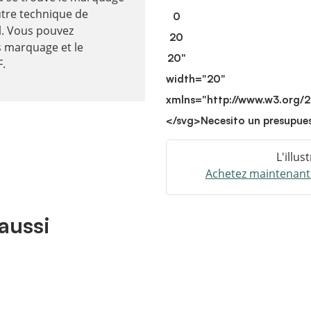
utre technique de
0
l. Vous pouvez
20
 marquage et le
20"
F.
width="20"
xmlns="http://www.w3.org/
</svg>
Necesito un presupue
L'illus
Achetez maintenant e
aussi