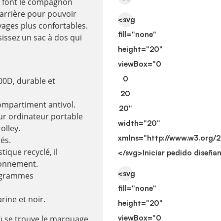
n font le compagnon
 arrière pour pouvoir
<svg
oyages plus confortables.
fill="none"
issez un sac à dos qui
height="20"
viewBox="0
0
00D, durable et
20
ompartiment antivol.
20"
ur ordinateur portable
width="20"
olley.
xmlns="http://www.w3.org/
és.
tique recyclé, il
</svg>
Iniciar pedido diseña
ironnement.
<svg
0 grammes
fill="none"
rine et noir.
height="20"
viewBox="0
ù se trouve le marquage