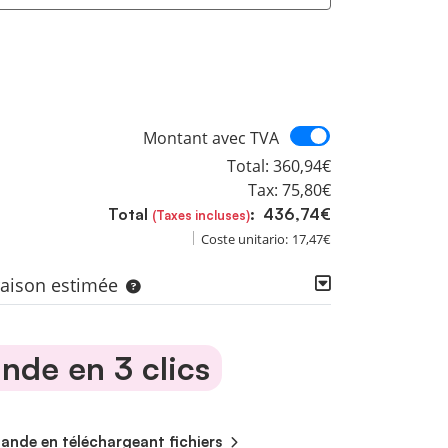
Montant avec
Montant avec TVA
Total:
360,94€
Tax:
75,80€
Total
:
436,74€
(Taxes incluses)
Coste unitario:
17,47€
vraison estimée
de en 3 clics
de en téléchargeant fichiers