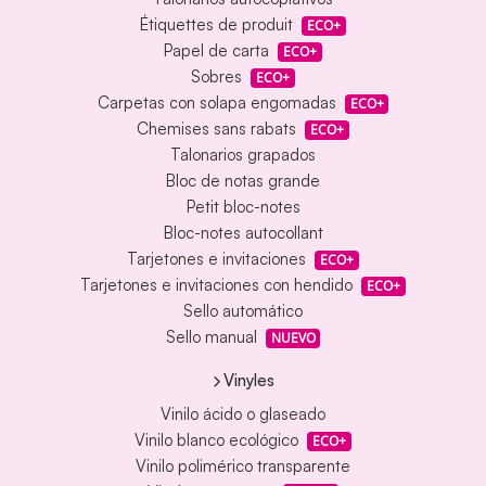
Étiquettes de produit
ECO+
Papel de carta
ECO+
Sobres
ECO+
Carpetas con solapa engomadas
ECO+
Chemises sans rabats
ECO+
Talonarios grapados
Bloc de notas grande
Petit bloc-notes
Bloc-notes autocollant
Tarjetones e invitaciones
ECO+
Tarjetones e invitaciones con hendido
ECO+
Sello automático
Sello manual
NUEVO
Vinyles
Vinilo ácido o glaseado
Vinilo blanco ecológico
ECO+
Vinilo polimérico transparente