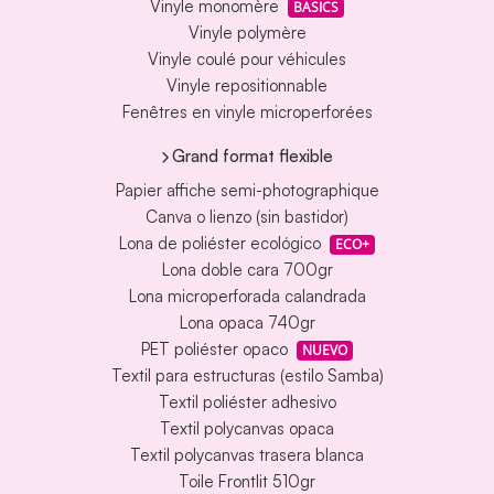
Vinyle monomère
BASICS
Vinyle polymère
Vinyle coulé pour véhicules
Vinyle repositionnable
Fenêtres en vinyle microperforées
Grand format flexible
Papier affiche semi-photographique
Canva o lienzo (sin bastidor)
Lona de poliéster ecológico
ECO+
Lona doble cara 700gr
Lona microperforada calandrada
Lona opaca 740gr
PET poliéster opaco
NUEVO
Textil para estructuras (estilo Samba)
Textil poliéster adhesivo
Textil polycanvas opaca
Textil polycanvas trasera blanca
Toile Frontlit 510gr