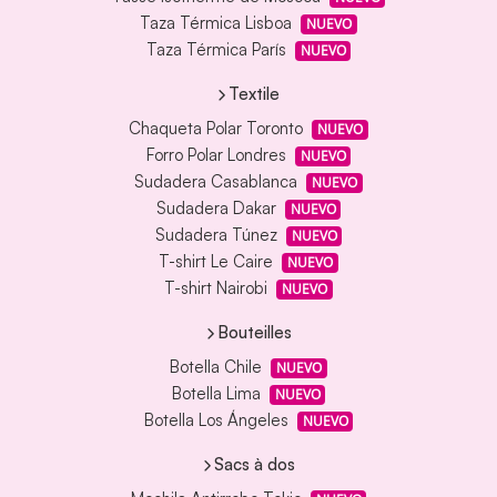
Taza Térmica Lisboa
NUEVO
Taza Térmica París
NUEVO
Textile
Chaqueta Polar Toronto
NUEVO
Forro Polar Londres
NUEVO
Sudadera Casablanca
NUEVO
Sudadera Dakar
NUEVO
Sudadera Túnez
NUEVO
T-shirt Le Caire
NUEVO
T-shirt Nairobi
NUEVO
Bouteilles
Botella Chile
NUEVO
Botella Lima
NUEVO
Botella Los Ángeles
NUEVO
Sacs à dos