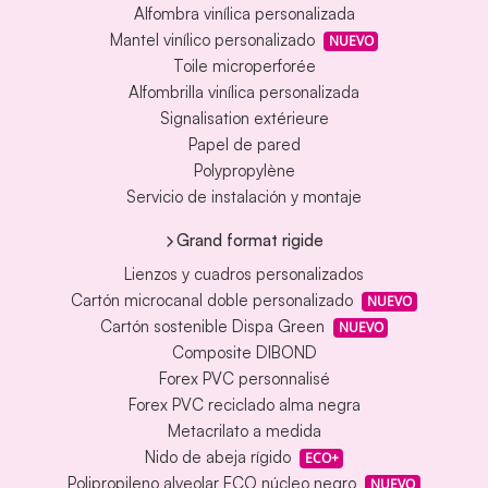
Alfombra vinílica personalizada
Mantel vinílico personalizado
NUEVO
Toile microperforée
Alfombrilla vinílica personalizada
Signalisation extérieure
Papel de pared
Polypropylène
Servicio de instalación y montaje
Grand format rigide
Lienzos y cuadros personalizados
Cartón microcanal doble personalizado
NUEVO
Cartón sostenible Dispa Green
NUEVO
Composite DIBOND
Forex PVC personnalisé
Forex PVC reciclado alma negra
Metacrilato a medida
Nido de abeja rígido
ECO+
Polipropileno alveolar ECO núcleo negro
NUEVO