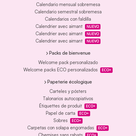
Calendario mensual sobremesa
Calendario semestral sobremesa
Calendarios con faldilla
Calendrier avec aimant
NUEVO
Calendrier avec aimant
NUEVO
Calendrier avec aimant
NUEVO
Packs de bienvenue
Welcome pack personalizado
Welcome packs ECO personalizados
ECO+
Papeterie écologique
Carteles y pósters
Talonarios autocopiativos
Étiquettes de produit
ECO+
Papel de carta
ECO+
Sobres
ECO+
Carpetas con solapa engomadas
ECO+
Chemises sans rabats
ECO+