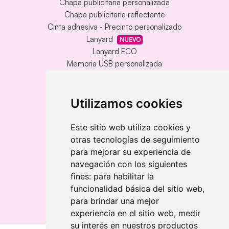
Chapa publicitaria personalizada
Chapa publicitaria reflectante
Cinta adhesiva - Precinto personalizado
Lanyard
NUEVO
Lanyard ECO
Memoria USB personalizada
Alfombrilla vinílica personalizada
Memoria USB con carcasa metálica
Llavero redondo en madera y metal
Utilizamos cookies
Llavero grabado láser bambú
Llavero rectangular en madera clara
Este sitio web utiliza cookies y
otras tecnologías de seguimiento
Banderolas
para mejorar su experiencia de
Banderas publicitarias
navegación con los siguientes
Banderas publicitarias
fines:
para habilitar la
Banderas publicitarias
funcionalidad básica del sitio web
,
para brindar una mejor
experiencia en el sitio web
,
medir
su interés en nuestros productos