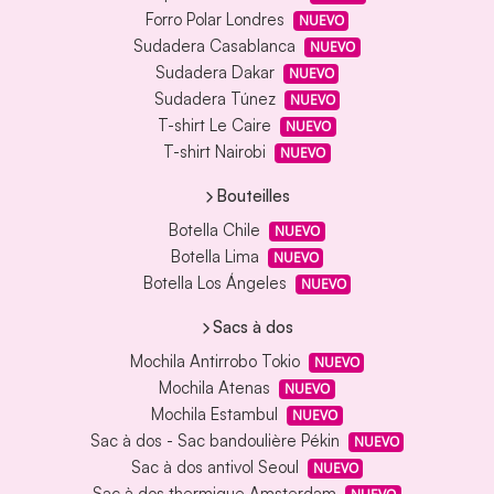
Forro Polar Londres
NUEVO
Sudadera Casablanca
NUEVO
Sudadera Dakar
NUEVO
Sudadera Túnez
NUEVO
T-shirt Le Caire
NUEVO
T-shirt Nairobi
NUEVO
Bouteilles
Botella Chile
NUEVO
Botella Lima
NUEVO
Botella Los Ángeles
NUEVO
Sacs à dos
Mochila Antirrobo Tokio
NUEVO
Mochila Atenas
NUEVO
Mochila Estambul
NUEVO
Sac à dos - Sac bandoulière Pékin
NUEVO
Sac à dos antivol Seoul
NUEVO
Sac à dos thermique Amsterdam