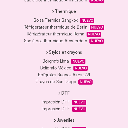
NUEVO
Thermique
Bolsa Térmica Bangkok
NUEVO
Réfrigérateur thermique de Berlin
NUEVO
Réfrigérateur thermique Roma
NUEVO
Sac à dos thermique Amsterdam
NUEVO
Stylos et crayons
Bolígrafo Lima
NUEVO
Bolígrafo México
NUEVO
Bolígrafos Buenos Aires UVI
Crayon de San Diego
NUEVO
DTF
Impresión DTF
NUEVO
Impresión DTF
NUEVO
Juveniles