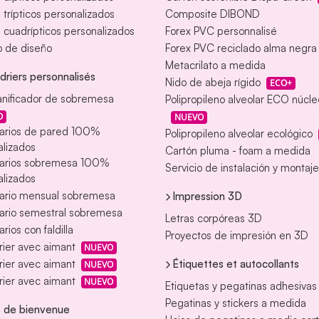
s trípticos personalizados
Composite DIBOND
s cuadrípticos personalizados
Forex PVC personnalisé
o de diseño
Forex PVC reciclado alma negra
Metacrilato a medida
driers personnalisés
Nido de abeja rígido
ECO+
anificador de sobremesa
Polipropileno alveolar ECO núcl
O
NUEVO
arios de pared 100%
Polipropileno alveolar ecológico
lizados
Cartón pluma - foam a medida
arios sobremesa 100%
Servicio de instalación y montaje
lizados
ario mensual sobremesa
Impression 3D
ario semestral sobremesa
Letras corpóreas 3D
rios con faldilla
Proyectos de impresión en 3D
ier avec aimant
NUEVO
Étiquettes et autocollants
ier avec aimant
NUEVO
ier avec aimant
NUEVO
Etiquetas y pegatinas adhesivas
Pegatinas y stickers a medida
 de bienvenue