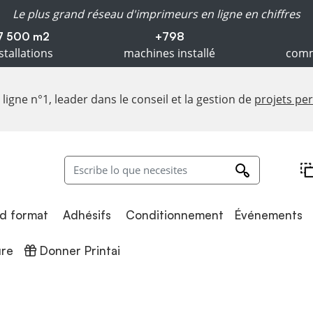
Le plus grand réseau d'imprimeurs en ligne en chiffres
7 500 m2
+798
stallations
machines installé
comm
ligne n°1, leader dans le conseil et la gestion de
projets pe
Adhésifs
Conditionnement
d format
Adhésifs
Conditionnement
Événements
Donner Printai
ure
Donner Printai