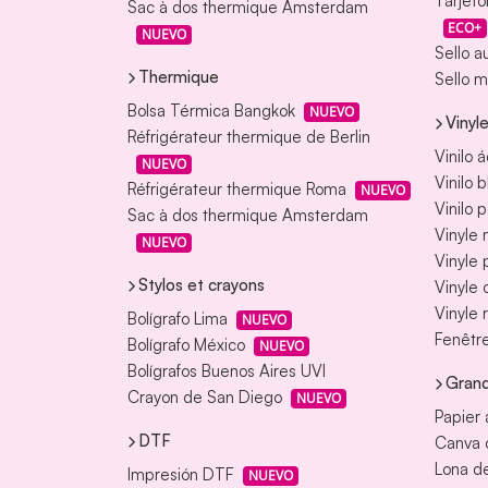
Tarjeto
Sac à dos thermique Amsterdam
ECO+
NUEVO
Sello a
Thermique
Sello m
Bolsa Térmica Bangkok
NUEVO
Vinyl
Réfrigérateur thermique de Berlin
Vinilo 
NUEVO
Vinilo 
Réfrigérateur thermique Roma
NUEVO
Vinilo 
Sac à dos thermique Amsterdam
Vinyle
NUEVO
Vinyle
Stylos et crayons
Vinyle 
Vinyle 
Bolígrafo Lima
NUEVO
Fenêtre
Bolígrafo México
NUEVO
Bolígrafos Buenos Aires UVI
Grand
Crayon de San Diego
NUEVO
Papier 
DTF
Canva o
Lona de
Impresión DTF
NUEVO