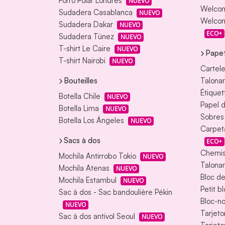
Forro Polar Londres
NUEVO
Welcom
Sudadera Casablanca
NUEVO
Welcom
Sudadera Dakar
NUEVO
ECO+
Sudadera Túnez
NUEVO
T-shirt Le Caire
NUEVO
Papet
T-shirt Nairobi
NUEVO
Cartele
Bouteilles
Talonar
Étiquet
Botella Chile
NUEVO
Papel d
Botella Lima
NUEVO
Sobres
Botella Los Ángeles
NUEVO
Carpet
Sacs à dos
ECO+
Chemis
Mochila Antirrobo Tokio
NUEVO
Talonar
Mochila Atenas
NUEVO
Bloc d
Mochila Estambul
NUEVO
Petit b
Sac à dos - Sac bandoulière Pékin
Bloc-no
NUEVO
Tarjeto
Sac à dos antivol Seoul
NUEVO