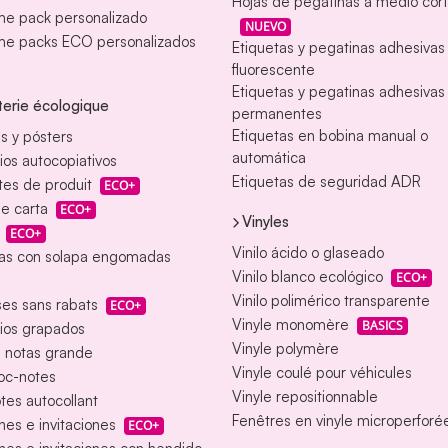
Hojas de pegatinas a medio cor
e pack personalizado
NUEVO
e packs ECO personalizados
Etiquetas y pegatinas adhesiva
fluorescente
Etiquetas y pegatinas adhesivas
erie écologique
permanentes
Etiquetas en bobina manual o
s y pósters
automática
ios autocopiativos
Etiquetas de seguridad ADR
tes de produit
ECO+
e carta
ECO+
Vinyles
ECO+
Vinilo ácido o glaseado
as con solapa engomadas
Vinilo blanco ecológico
ECO+
Vinilo polimérico transparente
es sans rabats
ECO+
Vinyle monomère
BASICS
ios grapados
Vinyle polymère
e notas grande
Vinyle coulé pour véhicules
loc-notes
Vinyle repositionnable
tes autocollant
Fenêtres en vinyle microperforé
nes e invitaciones
ECO+