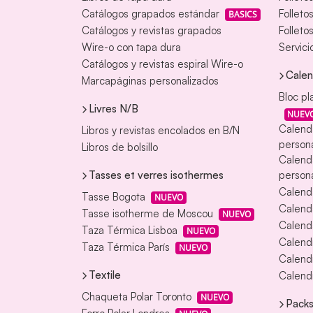
Catálogos grapados estándar
Folleto
BASICS
Catálogos y revistas grapados
Folleto
Wire-o con tapa dura
Servici
Catálogos y revistas espiral Wire-o
Calen
Marcapáginas personalizados
Bloc pl
Livres N/B
NUEV
Calend
Libros y revistas encolados en B/N
persona
Libros de bolsillo
Calend
Tasses et verres isothermes
persona
Calend
Tasse Bogota
NUEVO
Calend
Tasse isotherme de Moscou
NUEVO
Calenda
Taza Térmica Lisboa
NUEVO
Calendr
Taza Térmica París
NUEVO
Calendr
Textile
Calendr
Chaqueta Polar Toronto
NUEVO
Packs