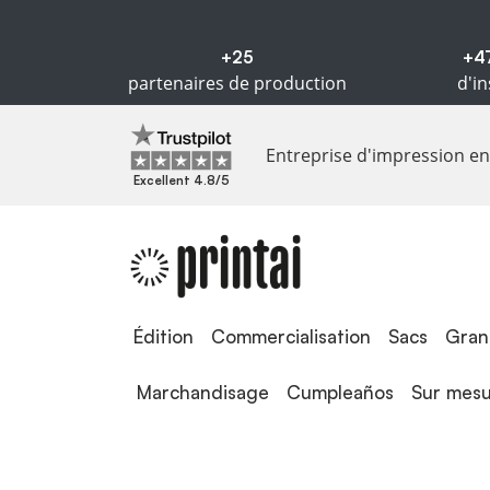
+25
+4
partenaires de production
d'in
Entreprise d'impression en 
Excellent 4.8/5
Édition
Édition
Commercialisation
Sacs
Gran
Marchandisage
Cumpleaños
Sur mes