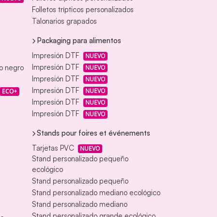
Folletos trípticos personalizados
Talonarios grapados
Packaging para alimentos
Impresión DTF
NUEVO
Impresión DTF
eo negro
NUEVO
Impresión DTF
NUEVO
Impresión DTF
NUEVO
ECO+
Impresión DTF
NUEVO
Impresión DTF
NUEVO
Stands pour foires et événements
Tarjetas PVC
NUEVO
Stand personalizado pequeño
ecológico
Stand personalizado pequeño
Stand personalizado mediano ecológico
Stand personalizado mediano
Stand personalizado grande ecológico