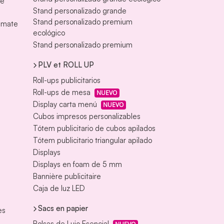
te
Stand personalizado grande
Stand personalizado premium
s mate
ecológico
Stand personalizado premium
PLV et ROLL UP
Roll-ups publicitarios
Roll-ups de mesa
NUEVO
Display carta menú
NUEVO
Cubos impresos personalizables
Tótem publicitario de cubos apilados
Tótem publicitario triangular apilado
Displays
Displays en foam de 5 mm
Bannière publicitaire
Caja de luz LED
Sacs en papier
es
Bolsas de Lujo Esencial