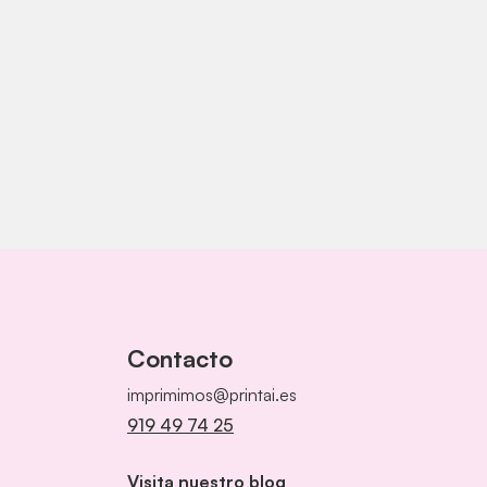
Contacto
imprimimos@printai.es
919 49 74 25
Visita nuestro blog