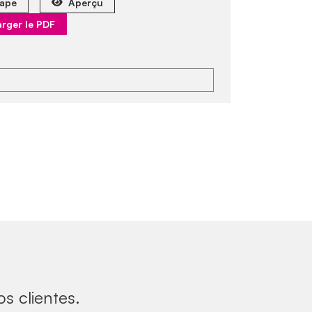
ape
Aperçu
rger le PDF
s clientes.