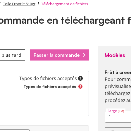
Toile Frontlit 510gr
Téléchargement de fichiers
mmande en téléchargeant f
Modèles
 plus tard
Passer la commande
Prêt à crée
Types de fichiers acceptés
Pour commen
prévisualise
Types de fichiers acceptés
téléchargez 
procédez au
Large
(CM)