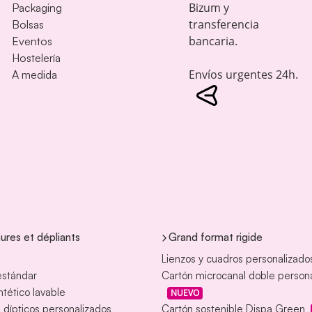
Bizum y
Packaging
transferencia
Bolsas
bancaria.
Eventos
Hostelería
Envíos urgentes 24h.
A medida
ures et dépliants
Grand format rigide
Lienzos y cuadros personalizado
estándar
Cartón microcanal doble person
intético lavable
NUEVO
s dípticos personalizados
Cartón sostenible Dispa Green