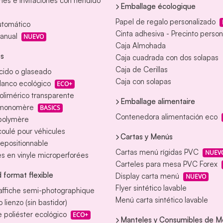
nes e invitaciones con hendido
Emballage écologique
Papel de regalo personalizado
utomático
Cinta adhesiva - Precinto person
anual
NUEVO
Caja Almohada
es
Caja cuadrada con dos solapas
Caja de Cerillas
ácido o glaseado
Caja con solapas
blanco ecológico
ECO+
polimérico transparente
Emballage alimentaire
 monomère
BASICS
Contenedora alimentación eco
 polymère
coulé pour véhicules
Cartas y Menús
repositionnable
Cartas menú rígidas PVC
NUEV
s en vinyle microperforées
Carteles para mesa PVC Forex
 format flexible
Display carta menú
NUEVO
Flyer sintético lavable
affiche semi-photographique
Menú carta sintético lavable
 lienzo (sin bastidor)
 poliéster ecológico
ECO+
Manteles y Consumibles de M