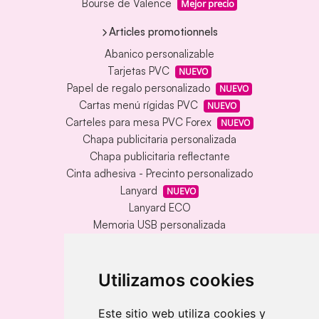
Bourse de Valence
Mejor precio
Articles promotionnels
Abanico personalizable
Tarjetas PVC
NUEVO
Papel de regalo personalizado
NUEVO
Cartas menú rígidas PVC
NUEVO
Carteles para mesa PVC Forex
NUEVO
Chapa publicitaria personalizada
Chapa publicitaria reflectante
Cinta adhesiva - Precinto personalizado
Lanyard
NUEVO
Lanyard ECO
Memoria USB personalizada
Alfombrilla vinílica personalizada
Memoria USB con carcasa metálica
Llavero redondo en madera y metal
Utilizamos cookies
Llavero grabado láser bambú
Llavero rectangular en madera clara
Este sitio web utiliza cookies y