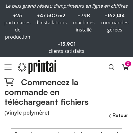
Le plus grand réseau d'imprimeurs en ligne en chiffres
+25
+47 500 m2
+798
+162,144
partenaires
d'installations
machines
commandes
de
installé
gérées
production
+15,901
clients satisfaits
0
Commencez la
commande en
téléchargeant fichiers
(Vinyle polymère)
Retour