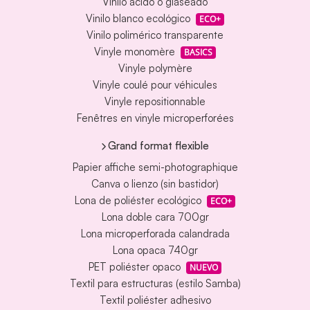
Vinilo ácido o glaseado
Vinilo blanco ecológico
ECO+
Vinilo polimérico transparente
Vinyle monomère
BASICS
Vinyle polymère
Vinyle coulé pour véhicules
Vinyle repositionnable
Fenêtres en vinyle microperforées
Grand format flexible
Papier affiche semi-photographique
Canva o lienzo (sin bastidor)
Lona de poliéster ecológico
ECO+
Lona doble cara 700gr
Lona microperforada calandrada
Lona opaca 740gr
PET poliéster opaco
NUEVO
Textil para estructuras (estilo Samba)
Textil poliéster adhesivo