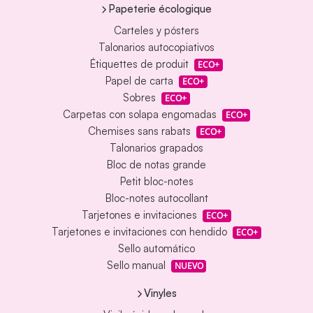
Papeterie écologique
Carteles y pósters
Talonarios autocopiativos
Étiquettes de produit
ECO+
Papel de carta
ECO+
Sobres
ECO+
Carpetas con solapa engomadas
ECO+
Chemises sans rabats
ECO+
Talonarios grapados
Bloc de notas grande
Petit bloc-notes
Bloc-notes autocollant
Tarjetones e invitaciones
ECO+
Tarjetones e invitaciones con hendido
ECO+
Sello automático
Sello manual
NUEVO
Vinyles