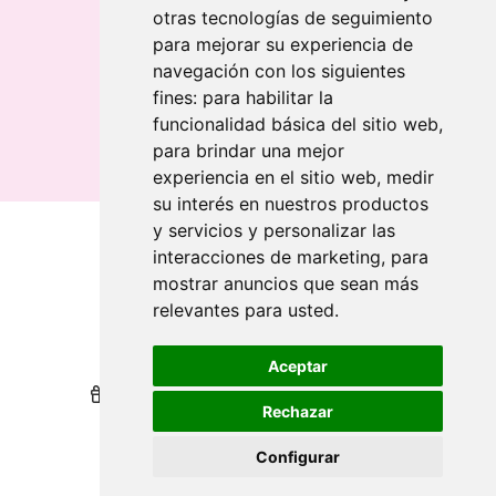
otras tecnologías de seguimiento
Banderolas
para mejorar su experiencia de
Banderas publicitarias
navegación con los siguientes
Banderas publicitarias
fines:
para habilitar la
Banderas publicitarias
funcionalidad básica del sitio web
,
para brindar una mejor
experiencia en el sitio web
,
medir
su interés en nuestros productos
y servicios y personalizar las
interacciones de marketing
,
para
Qui sommes-nous
mostrar anuncios que sean más
relevantes para usted
.
Revendeurs
Revendeurs
Impression durable
Impression durable
Aceptar
Nous récompensons votre fidélité
Nous récompensons votre fidélité
Rechazar
Aide
Aide
Configurar
Printai 2024. Tous droits réservés.