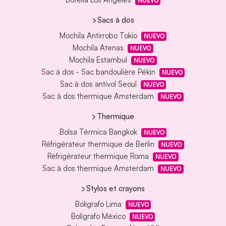
NUEVO
Sacs à dos
Mochila Antirrobo Tokio
NUEVO
Mochila Atenas
NUEVO
Mochila Estambul
NUEVO
Sac à dos - Sac bandoulière Pékin
NUEVO
Sac à dos antivol Seoul
NUEVO
Sac à dos thermique Amsterdam
NUEVO
Thermique
Bolsa Térmica Bangkok
NUEVO
Réfrigérateur thermique de Berlin
NUEVO
Réfrigérateur thermique Roma
NUEVO
Sac à dos thermique Amsterdam
NUEVO
Stylos et crayons
Bolígrafo Lima
NUEVO
Bolígrafo México
NUEVO