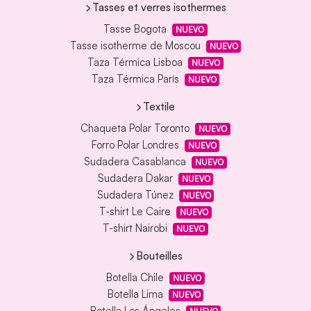
Tasses et verres isothermes
Tasse Bogota
NUEVO
Tasse isotherme de Moscou
NUEVO
Taza Térmica Lisboa
NUEVO
Taza Térmica París
NUEVO
Textile
Chaqueta Polar Toronto
NUEVO
Forro Polar Londres
NUEVO
Sudadera Casablanca
NUEVO
Sudadera Dakar
NUEVO
Sudadera Túnez
NUEVO
T-shirt Le Caire
NUEVO
T-shirt Nairobi
NUEVO
Bouteilles
Botella Chile
NUEVO
Botella Lima
NUEVO
Botella Los Ángeles